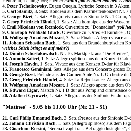
Heilbronn, Leitung: Jörg Faerber
(Wann gibt es auch mal den 1. ode
4. Peter Tschaikowsky
, Eugen Onegin, Lyrische Szenen in 3 Akten,
5. Carl Stamitz
, 3. Satz: Rondeau aus dem Klarinettenkonzert Nr. 7 
6. George Bizet
, 1. Satz: Allegro vivo aus der Sinfonie Nr. 1 C-dur
7. Georg Friedrich Händel
, 1. Satz : Alla hornpipe aus der Wasser
8. Emil Nikolaus von Reznicek
, Ouvertüre zu "Donnadina"
(soll h
9. Christoph Willibald Gluck
, Ouvertüre zu "Orfeo ed Euridice", O
10. Wolfgang Amadeus Mozart
, 3. Satz: Finale.- Allegro vivace 
11. Johann Sebastian Bach
, 1. Satz aus dem Brandenburgischen K
welches Stück bringt es auf mehr?)
12. Dimitri Schostakowitsch
, Nr. 16: Marktplatz aus "Die Bremse",
13. Antonio Salieri
, 1. Satz: Allegro spiritoso aus dem Konzert C-du
14. Joseph Haydn
, 1. Satz. Vivace aus dem Konzert D-dur für Klav
15. Francesco Geminiani
, Satz: Allegro aus dem Concerto grosso E
16. George Bizet
, Prélude aus der Carmen-Suite Nr. 1, Orchestre du
17. Georg Friedrich Händel
, 4. Satz: La Rejouissance. Allegro au
18. Wolfgang Amadeus Mozart
, 1. Satz: Allegro aperto aus dem 
19. Edward Elgar
, Marsch Nr. 1 D-dur aus Pomp and cirumstance
20. Adalbert Gyrowetz
, 1. Satz: Allegro aus der Sinfonie Es-dur o
"Matinee" - 9.05 bis 13.00 Uhr (Nr. 21 - 51)
21. Carl Philip Emanuel Bach
, 3. Satz (Presto) aus der Sinfoni
22. Johann Christian Bach
, 1. Satz (Allegro spiritoso) aus dem Fa
23. Gioachino Rossini
, "Serena i vaghi rai - Bel raggio lusinghier