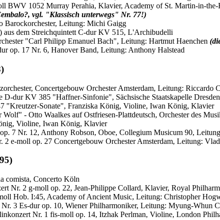
moll BWV 1052 Murray Perahia, Klavier, Academy of St. Martin-in-the-
embalo?, vgl. "Klassisch unterwegs" Nr. 77!)
feo Barockorchester, Leitung: Michi Gaigg
io) aus dem Streichquintett C-dur KV 515, L'Archibudelli
chester "Carl Philipp Emanuel Bach", Leitung: Hartmut Haenchen
(d
F-dur op. 17 Nr. 6, Hanover Band, Leitung: Anthony Halstead
)
 Jazzorchester, Concertgebouw Orchester Amsterdam, Leitung: Riccardo C
onie D-dur KV 385 "Haffner-Sinfonie", Sächsische Staatskapelle Dresden
 47 "Kreutzer-Sonate", Franziska König, Violine, Iwan König, Klavier
der Wolf" - Otto Waalkes auf Ostfriesen-Plattdeutsch, Orchester des Mu
önig, Violine, Iwan König, Klavier
r op. 7 Nr. 12, Anthony Robson, Oboe, Collegium Musicum 90, Leitun
e Nr. 2 e-moll op. 27 Concertgebouw Orchester Amsterdam, Leitung: Vl
 95)
nia comista, Concerto Köln
zert Nr. 2 g-moll op. 22, Jean-Philippe Collard, Klavier, Royal Philha
fis-moll Hob. I:45, Academy of Ancient Music, Leitung: Christopher Ho
onie Nr. 3 Es-dur op. 10, Wiener Philharmoniker, Leitung: Myung-Whun 
linkonzert Nr. 1 fis-moll op. 14, Itzhak Perlman, Violine, London Phil