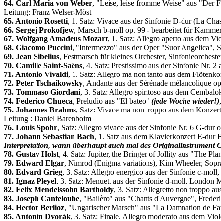
64. Carl Maria von Weber
, "Leise, leise fromme Weise" aus "Der Fr
Leitung: Franz Welser-Möst
65. Antonio Rosetti
, 1. Satz: Vivace aus der Sinfonie D-dur (La Cha
66. Sergej Prokofjew
, Marsch b-moll op. 99 - bearbeitet für Kamm
67. Wolfgang Amadeus Mozart
, 1. Satz: Allegro aperto aus dem 
68. Giacomo Puccini
, "Intermezzo" aus der Oper "Suor Angelica", 
69. Jean Sibelius
, Festmarsch für kleines Orchester, Sinfonieorchest
70. Camille Saint-Saëns
, 4. Satz: Prestissimo aus der Sinfonie Nr.
71. Antonio Vivaldi
, 1. Satz: Allegro ma non tanto aus dem Flötenk
72. Peter Tschaikowsky
, Andante aus der Sérénade mélancolique op
73. Tommaso Giordani
, 3. Satz: Allegro spiritoso aus dem Cembal
74. Federico Chueca
, Preludio aus "El bateo"
(jede Woche wieder!)
75. Johannes Brahms
, Satz: Vivace ma non troppo aus dem Konzert
Leitung : Daniel Barenboim
76. Louis Spohr
, Satz: Allegro vivace aus der Sinfonie Nr. 6 G-du
77. Johann Sebastian Bach
, 1. Satz aus dem Klavierkonzert E-dur
Interpretation, wann überhaupt auch mal das Originalinstrument C
78. Gustav Holst
, 4. Satz: Jupiter, the Bringer of Jollity aus "The 
79. Edward Elgar
, Nimrod (Enigma variations), Kim Wheeler, Sopr
80. Edvard Grieg
, 3. Satz: Allegro energico aus der Sinfonie c-mol
81. Ignaz Pleyel
, 3. Satz: Menuett aus der Sinfonie d-moll, London 
82. Felix Mendelssohn Bartholdy
, 3. Satz: Allegretto non troppo 
83. Joseph Canteloube
, "Bailèro" aus "Chants d'Auvergne", Freder
84. Hector Berlioz
, "Ungarischer Marsch" aus "La Damnation de Fau
85. Antonín Dvorák
, 3. Satz: Finale. Allegro moderato aus dem Vio