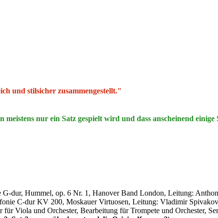
h und stilsicher zusammengestellt."
meistens nur ein Satz gespielt wird und dass anscheinend einige Sä
onie G-dur, Hummel, op. 6 Nr. 1, Hanover Band London, Leitung: Antho
 Sinfonie C-dur KV 200, Moskauer Virtuosen, Leitung: Vladimir Spivako
ur für Viola und Orchester, Bearbeitung für Trompete und Orchester,