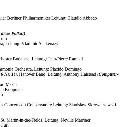
avier Berliner Philharmoniker Leitung: Claudio Abbado
 diese Polka!)
icum
stra, Leitung: Vladimir Ashkenazy
chester Budapest, Leitung: Jean-Pierre Rampal
lharmonia Orchestra, Leitung: Placido Domingo
 6 Nr. 1!)
, Hanover Band, Leitung: Anthony Halstead
(Computer-
Kurt Masur
: Ton Koopman
ra
é des Concerts du Conservatoire Leitung: Stanislaw Skrowaczewski
 St. Martin-in-the-Fields, Leitung: Neville Marriner
 Füri