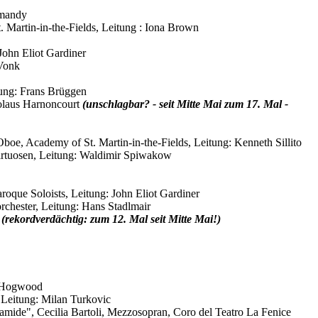
rmandy
. Martin-in-the-Fields, Leitung : Iona Brown
John Eliot Gardiner
 Vonk
itung: Frans Brüggen
olaus Harnoncourt
(unschlagbar? - seit Mitte Mai zum 17. Mal -
 Oboe, Academy of St. Martin-in-the-Fields, Leitung: Kenneth Sillito
Virtuosen, Leitung: Waldimir Spiwakow
roque Soloists, Leitung: John Eliot Gardiner
chester, Leitung: Hans Stadlmair
n
(rekordverdächtig: zum 12. Mal seit Mitte Mai!)
r Hogwood
, Leitung: Milan Turkovic
ramide", Cecilia Bartoli, Mezzosopran, Coro del Teatro La Fenice