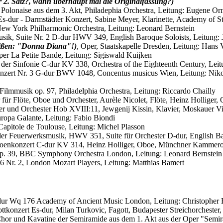
r 2. Satz?, wann überhaupt mal die Originalfassung?)
 Polonaise aus dem 3. Akt, Philadephia Orchestra, Leitung: Eugene O
Es-dur - Darmstädter Konzert, Sabine Meyer, Klarinette, Academy of St
, New York Philharmonic Orchestra, Leitung: Leonard Bernstein
musik, Suite Nr. 2 D-dur HWV 349, English Baroque Soloists, Leitung: 
eißen: "Donna Diana"!)
, Oper, Staatskapelle Dresden, Leitung: Hans
per La Petite Bande, Leitung: Sigiswald Kuijken
aus der Sinfonie C-dur KV 338, Orchestra of the Eighteenth Century, Le
onzert Nr. 3 G-dur BWV 1048, Concentus musicus Wien, Leitung: Nik
 Filmmusik op. 97, Philadelphia Orchestra, Leitung: Riccardo Chailly
r für Flöte, Oboe und Orchester, Aurèle Nicolet, Flöte, Heinz Holliger,
ier und Orchester Hob XVIII:11, Jewgenij Kissin, Klavier, Moskauer 
uropa Galante, Leitung: Fabio Biondi
 Capitole de Toulouse, Leitung: Michel Plasson
s der Feuerwerksmusik, HWV 351, Suite für Orchester D-dur, English Ba
Oboenkonzert C-dur KV 314, Heinz Holliger, Oboe, Münchner Kammeror
 op. 39, BBC Symphony Orchestra London, Leitung: Leonard Bernstei
p. 6 Nr. 2, London Mozart Players, Leitung: Matthias Bamert
e D-dur Wq 176 Academy of Ancient Music London, Leitung: Christophe
gottkonzert Es-dur, Milan Turkovic, Fagott, Budapester Streichorchester
", Chor und Kavatine der Semiramide aus dem 1. Akt aus der Oper "Semi