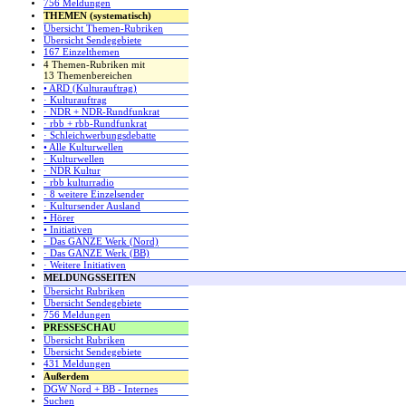
756 Meldungen
THEMEN (systematisch)
Übersicht Themen-Rubriken
Übersicht Sendegebiete
167 Einzelthemen
4 Themen-Rubriken mit
13 Themenbereichen
• ARD (Kulturauftrag)
· Kulturauftrag
· NDR + NDR-Rundfunkrat
· rbb + rbb-Rundfunkrat
· Schleichwerbungsdebatte
• Alle Kulturwellen
· Kulturwellen
· NDR Kultur
· rbb kulturradio
· 8 weitere Einzelsender
· Kultursender Ausland
• Hörer
• Initiativen
· Das GANZE Werk (Nord)
· Das GANZE Werk (BB)
· Weitere Initiativen
MELDUNGSSEITEN
Übersicht Rubriken
Übersicht Sendegebiete
756 Meldungen
PRESSESCHAU
Übersicht Rubriken
Übersicht Sendegebiete
431 Meldungen
Außerdem
DGW Nord + BB - Internes
Suchen