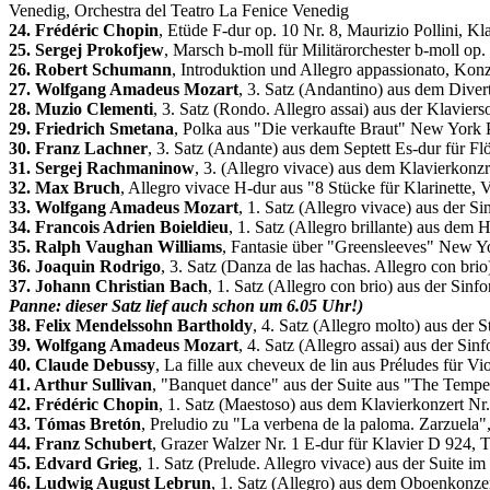
Venedig, Orchestra del Teatro La Fenice Venedig
24. Frédéric Chopin
, Etüde F-dur op. 10 Nr. 8, Maurizio Pollini, Kl
25. Sergej Prokofjew
, Marsch b-moll für Militärorchester b-moll o
26. Robert Schumann
, Introduktion und Allegro appassionato, Kon
27. Wolfgang Amadeus Mozart
, 3. Satz (Andantino) aus dem Dive
28. Muzio Clementi
, 3. Satz (Rondo. Allegro assai) aus der Klavier
29. Friedrich Smetana
, Polka aus "Die verkaufte Braut" New York 
30. Franz Lachner
, 3. Satz (Andante) aus dem Septett Es-dur für Fl
31. Sergej Rachmaninow
, 3. (Allegro vivace) aus dem Klavierkonzr
32. Max Bruch
, Allegro vivace H-dur aus "8 Stücke für Klarinette,
33. Wolfgang Amadeus Mozart
, 1. Satz (Allegro vivace) aus der 
34. Francois Adrien Boieldieu
, 1. Satz (Allegro brillante) aus de
35. Ralph Vaughan Williams
, Fantasie über "Greensleeves" New Y
36. Joaquin Rodrigo
, 3. Satz (Danza de las hachas. Allegro con br
37. Johann Christian Bach
, 1. Satz (Allegro con brio) aus der Sin
Panne: dieser Satz lief auch schon um 6.05 Uhr!)
38. Felix Mendelssohn Bartholdy
, 4. Satz (Allegro molto) aus der
39. Wolfgang Amadeus Mozart
, 4. Satz (Allegro assai) aus der 
40. Claude Debussy
, La fille aux cheveux de lin aus Préludes für 
41. Arthur Sullivan
, "Banquet dance" aus der Suite aus "The Temp
42. Frédéric Chopin
, 1. Satz (Maestoso) aus dem Klavierkonzert Nr.
43. Tómas Bretón
, Preludio zu "La verbena de la paloma. Zarzuela
44. Franz Schubert
, Grazer Walzer Nr. 1 E-dur für Klavier D 924, Ti
45. Edvard Grieg
, 1. Satz (Prelude. Allegro vivace) aus der Suite i
46. Ludwig August Lebrun
, 1. Satz (Allegro) aus dem Oboenkonze