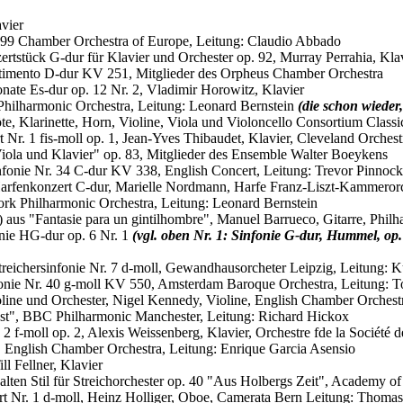
avier
p. 99 Chamber Orchestra of Europe, Leitung: Claudio Abbado
zertstück G-dur für Klavier und Orchester op. 92, Murray Perrahia, Kl
rtimento D-dur KV 251, Mitglieder des Orpheus Chamber Orchestra
sonate Es-dur op. 12 Nr. 2, Vladimir Horowitz, Klavier
Philharmonic Orchestra, Leitung: Leonard Bernstein
(die schon wieder,
öte, Klarinette, Horn, Violine, Viola und Violoncello Consortium Class
t Nr. 1 fis-moll op. 1, Jean-Yves Thibaudet, Klavier, Cleveland Orche
 Viola und Klavier" op. 83, Mitglieder des Ensemble Walter Boeykens
Sinfonie Nr. 34 C-dur KV 338, English Concert, Leitung: Trevor Pinnock
m Harfenkonzert C-dur, Marielle Nordmann, Harfe Franz-Liszt-Kammeror
ork Philharmonic Orchestra, Leitung: Leonard Bernstein
io) aus "Fantasie para un gintilhombre", Manuel Barrueco, Gitarre, Phi
fonie HG-dur op. 6 Nr. 1
(vgl. oben Nr. 1: Sinfonie G-dur, Hummel, op.
 Streichersinfonie Nr. 7 d-moll, Gewandhausorcheter Leipzig, Leitung: 
Sinfonie Nr. 40 g-moll KV 550, Amsterdam Baroque Orchestra, Leitung
Violine und Orchester, Nigel Kennedy, Violine, English Chamber Orchest
est", BBC Philharmonic Manchester, Leitung: Richard Hickox
 2 f-moll op. 2, Alexis Weissenberg, Klavier, Orchestre fde la Sociét
", English Chamber Orchestra, Leitung: Enrique Garcia Asensio
ll Fellner, Klavier
m alten Stil für Streichorchester op. 40 "Aus Holbergs Zeit", Academy of
rt Nr. 1 d-moll, Heinz Holliger, Oboe, Camerata Bern Leitung: Thomas