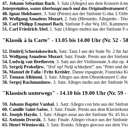
47. Johann Sebastian Bach
, 3. Satz (Allegro) aus dem Konzert d-
Interpretation, wann überhaupt auch mal das Originalinstrument C
48. Ignaz Holzbauer
, 3. Satz (Presto) aus der Sinfonie G-dur, L'Or
49. Wolfgang Amadeus Mozart
, 2. Satz (Menuetto. Allegretto - Tr
50. Carl Philipp Emanuel Bach
, Sinfonie F-dur Wq 181, Kammeror
51. Carl Friedrich Abel
, 1. Satz (Allegro molto) aus der Sinfonie 
"Klassik à la Carte" - 13.05 bis 14.00 Uhr (Nr. 52 - 58
52. Dmitrij Schostakowitsch
, Satz: Tanz I aus der Suite Nr. 2 für
53. Wolfgang Amadeus Mozart
, Satz: Finale. Presto aus der Sinf
54. Ludwig van Beethoven
, 3. Satz aus der Violinsonate A-dur op.
55. Sergeij Prokofjew
, "Hol' up! Neijt schkejten!" aus "Peter und 
56. Manuel de Falla / Fritz Kreisler
, Danse espagnole, Franziska K
57. Tomaso Albinoni
, 3. Satz: Allegro aus dem Oboenkonzert C-du
58. Sergej Rachmaninow
, 3. Satz: Allegro molto aus der Sinfoni
"Klassisch unterwegs" - 14.10 bis 19.00 Uhr (Nr. 59 -
59. Johann Baptist Vanhal
, 1. Satz: Allegro con brio aus der Sinfo
60. Camille Saint-Saëns
, 3. Satz: Finale. Presto aus dem Klavierkon
61. Joseph Haydn
, 1. Satz: Allegro assai aus der Sinfonie Nr. 45 
62. Antonín Dvorák
, 3. Satz: Finale. Allegro vivace aus der Sinf
63. Henri Wieniawski
, 3. Satz: Rondo. Allegro giocoso aus dem Vio