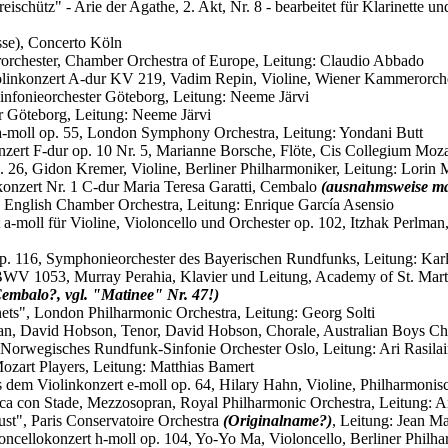
eischütz" - Arie der Agathe, 2. Akt, Nr. 8 - bearbeitet für Klarinette u
sse), Concerto Köln
erorchester, Chamber Orchestra of Europe, Leitung: Claudio Abbado
Violinkonzert A-dur KV 219, Vadim Repin, Violine, Wiener Kammerorch
Sinfonieorchester Göteborg, Leitung: Neeme Järvi
er Göteborg, Leitung: Neeme Järvi
 2 a-moll op. 55, London Symphony Orchestra, Leitung: Yondani Butt
onzert F-dur op. 10 Nr. 5, Marianne Borsche, Flöte, Cis Collegium Moz
. 26, Gidon Kremer, Violine, Berliner Philharmoniker, Leitung: Lorin 
okonzert Nr. 1 C-dur Maria Teresa Garatti, Cembalo
(ausnahmsweise ma
, English Chamber Orchestra, Leitung: Enrique García Asensio
 a-moll für Violine, Violoncello und Orchester op. 102, Itzhak Perlm
r op. 116, Symphonieorchester des Bayerischen Rundfunks, Leitung: Ka
 BWV 1053, Murray Perahia, Klavier und Leitung, Academy of St. Mart
embalo?, vgl. "Matinee" Nr. 47!)
Planets", London Philharmonic Orchestra, Leitung: Georg Solti
an, David Hobson, Tenor, David Hobson, Chorale, Australian Boys Ch
l, Norwegisches Rundfunk-Sinfonie Orchester Oslo, Leitung: Ari Rasila
Mozart Players, Leitung: Matthias Bamert
aus dem Violinkonzert e-moll op. 64, Hilary Hahn, Violine, Philharmoni
ica con Stade, Mezzosopran, Royal Philharmonic Orchestra, Leitung: 
st", Paris Conservatoire Orchestra
(Originalname?)
, Leitung: Jean M
loncellokonzert h-moll op. 104, Yo-Yo Ma, Violoncello, Berliner Philh