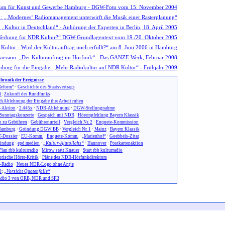
hronik der Ereignisse
eform“
·
Geschichte des Staatsvertrags
1
:
Zukunft des Rundfunks
h Ablehnung der Eingabe ihre Arbeit ruhen
n-Aktion
·
2.445x
·
NDR-Ablehnung
·
DGW-Stellungnahme
Sonntagskonzerte
·
Gespräch mit NDR
·
Hörempfehlung Bayern Klassik
 zu Gebühren
·
Gebührenurteil
·
Vergleich Nr. 2
·
Enquete-Kommission
amburg
·
Gründung DGW BB
·
Vergleich Nr. 1
·
Mainz
·
Bayern Klassik
-Dossier
·
EU-Komm.
·
Enquete-Komm.
·
„Marienhof“
·
Goebbels-Zitat
ündung
·
epd medien
·
„Kultur-Ajatollahs“
·
Hannover
·
Postkartenaktion
Plan rbb kulturradio
·
Mirow statt Knauer
·
Start rbb kulturradio
orische Hörer-Kritik
·
Pläne des NDR-Hörfunkdirektors
-Radio
·
Neues NDR-Logo ohne Antje
0
:
„Vorsicht Quotenfalle“
dio 3 von ORB, NDR und SFB