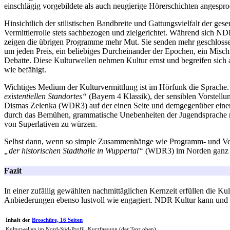
einschlägig vorgebildete als auch neugierige Hörerschichten angespr
Hinsichtlich der stilistischen Bandbreite und Gattungsvielfalt der g
Vermittlerrolle stets sachbezogen und zielgerichtet. Während sich N
zeigen die übrigen Programme mehr Mut. Sie senden mehr geschlossene
um jeden Preis, ein beliebiges Durcheinander der Epochen, ein Misc
Debatte. Diese Kulturwellen nehmen Kultur ernst und begreifen sich 
wie befähigt.
Wichtiges Medium der Kulturvermittlung ist im Hörfunk die Sprache.
existentiellen Standortes“
(Bayern 4 Klassik), der sensiblen Vorstell
Dismas Zelenka (WDR3) auf der einen Seite und demgegenüber einer 
durch das Bemühen, grammatische Unebenheiten der Jugendsprache 
von Superlativen zu würzen.
Selbst dann, wenn so simple Zusammenhänge wie Programm- und Verans
„der historischen Stadthalle in Wuppertal“
(WDR3) im Norden ganz un
Fazit
In einer zufällig gewählten nachmittäglichen Kernzeit erfüllen di
Anbiederungen ebenso lustvoll wie engagiert. NDR Kultur kann und wi
Inhalt der
Broschüre, 16 Seiten
Kulturwellen im Nord-Süd-Profil, Kurzfassung (der Text oben)