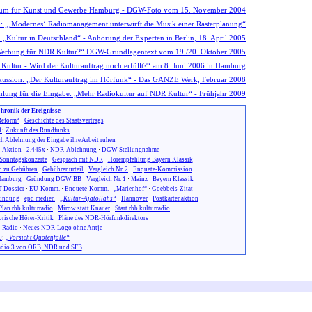
hronik der Ereignisse
eform“
·
Geschichte des Staatsvertrags
1
:
Zukunft des Rundfunks
h Ablehnung der Eingabe ihre Arbeit ruhen
n-Aktion
·
2.445x
·
NDR-Ablehnung
·
DGW-Stellungnahme
Sonntagskonzerte
·
Gespräch mit NDR
·
Hörempfehlung Bayern Klassik
 zu Gebühren
·
Gebührenurteil
·
Vergleich Nr. 2
·
Enquete-Kommission
amburg
·
Gründung DGW BB
·
Vergleich Nr. 1
·
Mainz
·
Bayern Klassik
-Dossier
·
EU-Komm.
·
Enquete-Komm.
·
„Marienhof“
·
Goebbels-Zitat
ündung
·
epd medien
·
„Kultur-Ajatollahs“
·
Hannover
·
Postkartenaktion
Plan rbb kulturradio
·
Mirow statt Knauer
·
Start rbb kulturradio
orische Hörer-Kritik
·
Pläne des NDR-Hörfunkdirektors
-Radio
·
Neues NDR-Logo ohne Antje
0
:
„Vorsicht Quotenfalle“
dio 3 von ORB, NDR und SFB