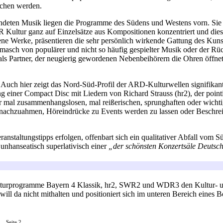
ochen werden.
esendeten Musik liegen die Programme des Südens und Westens vorn. Sie 
DR Kultur ganz auf Einzelsätze aus Kompositionen konzentriert und dies
 Werke, präsentieren die sehr persönlich wirkende Gattung des Kunstl
hmasch von populärer und nicht so häufig gespielter Musik oder der R
als Partner, der neugierig gewordenen Nebenbeihörern die Ohren öffne
 Auch hier zeigt das Nord-Süd-Profil der ARD-Kulturwellen signifika
ung einer Compact Disc mit Liedern von Richard Strauss (hr2), der po
mal zusammenhangslosen, mal reißerischen, sprunghaften oder wichtig
nachzuahmen, Höreindrücke zu Events werden zu lassen oder Beschre
taltungstipps erfolgen, offenbart sich ein qualitativer Abfall vom 
hanseatisch superlativisch einer
„der schönsten Konzertsäle Deutschl
e Kulturprogramme Bayern 4 Klassik, hr2, SWR2 und WDR3 den Kultur- 
ll da nicht mithalten und positioniert sich im unteren Bereich eines
Seite 2