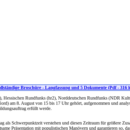
llständige Broschüre - Langfassung und 5 Dokumente (Pdf - 316 
k), Hessischen Rundfunks (hr2), Norddeutschen Rundfunks (NDR Kul
d) am 8. August von 15 bis 17 Uhr gehört, aufgenommen und analysie
ldungsauftrag erfüllt werde.
g als Schwerpunktzeit verstehen und diesen Zeitraum für größere Zus
ltsame Präsentation mit populistischen Manövern und garantieren so, da