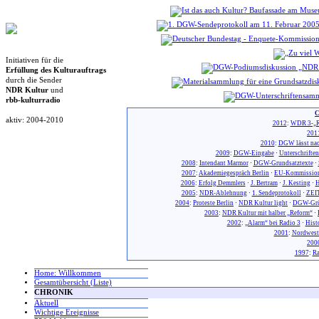
Initiativen für die
Erfüllung des Kulturauftrags
durch die Sender
NDR Kultur
und
rbb-kulturradio
C
aktiv: 2004-2010
2012
:
WDR 3-„R
201
2010
:
DGW lässt nac
2009
:
DGW-Eingabe
·
Unterschrifte
2008
:
Intendant Marmor
·
DGW-Grundsatztexte
·
2007
:
Akademiegespräch Berlin
·
EU-Kommission
2006
:
Erfolg Demmlers
·
J. Bertram
·
J. Kesting
·
H
2005
:
NDR-Ablehnung
·
1. Sendeprotokoll
·
ZEIT
2004
:
Proteste Berlin
·
NDR Kultur light
·
DGW-Gr
2003
:
NDR Kultur mit halber „Reform“
·
2002
:
„Alarm“ bei Radio 3
·
Hist
2001
:
Nordwest
200
1997
:
Ra
Home: Willkommen
Gesamtübersicht (Liste)
CHRONIK
Aktuell
Wichtige Ereignisse