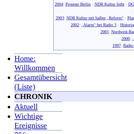
2004
:
Proteste Berlin
·
NDR Kultur light
·
DG
·
2003
:
NDR Kultur mit halber „Reform“
·
Pla
2002
:
„Alarm“ bei Radio 3
·
Histori
2001
:
Nordwest-Ra
2000
:
„
1997
:
Radio
Home:
Willkommen
Gesamtübersicht
(Liste)
CHRONIK
Aktuell
Wichtige
Ereignisse