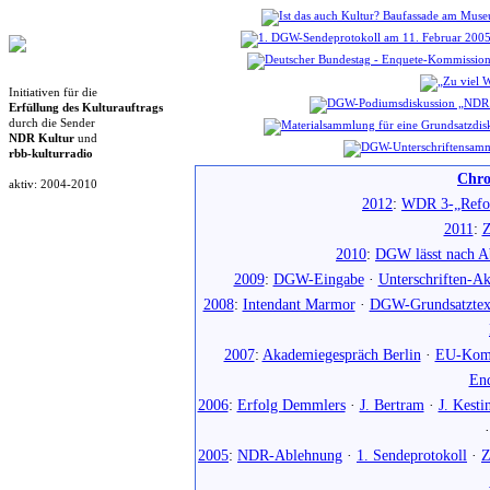
Initiativen für die
Erfüllung des Kulturauftrags
durch die Sender
NDR Kultur
und
rbb-kulturradio
Chro
aktiv: 2004-2010
2012
:
WDR 3-„Refo
2011
:
Z
2010
:
DGW lässt nach Ab
2009
:
DGW-Eingabe
·
Unterschriften-Ak
2008
:
Intendant Marmor
·
DGW-Grundsatztex
2007
:
Akademiegespräch Berlin
·
EU-Komm
En
2006
:
Erfolg Demmlers
·
J. Bertram
·
J. Kesti
2005
:
NDR-Ablehnung
·
1. Sendeprotokoll
·
Z