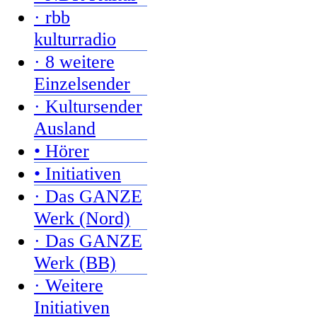
· rbb
kulturradio
· 8 weitere
Einzelsender
· Kultursender
Ausland
• Hörer
• Initiativen
· Das GANZE
Werk (Nord)
· Das GANZE
Werk (BB)
· Weitere
Initiativen