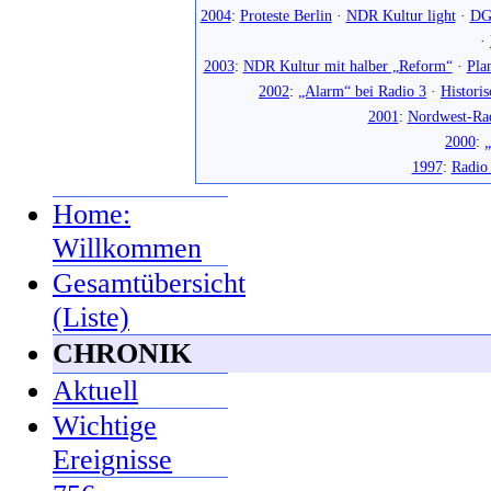
2004
:
Proteste Berlin
·
NDR Kultur light
·
DG
·
2003
:
NDR Kultur mit halber „Reform“
·
Pla
2002
:
„Alarm“ bei Radio 3
·
Histori
2001
:
Nordwest-Ra
2000
:
„
1997
:
Radio
Home:
Willkommen
Gesamtübersicht
(Liste)
CHRONIK
Aktuell
Wichtige
Ereignisse