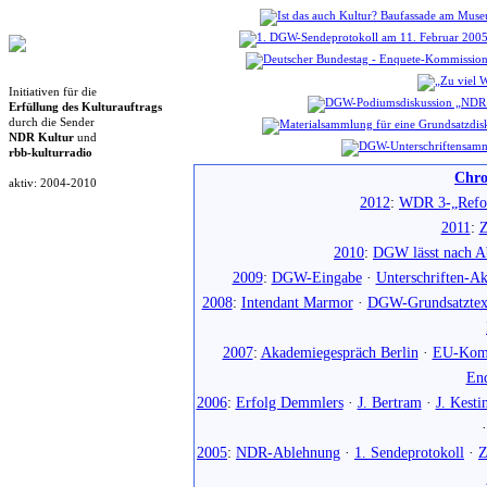
Initiativen für die
Erfüllung des Kulturauftrags
durch die Sender
NDR Kultur
und
rbb-kulturradio
Chro
aktiv: 2004-2010
2012
:
WDR 3-„Refo
2011
:
Z
2010
:
DGW lässt nach Ab
2009
:
DGW-Eingabe
·
Unterschriften-Ak
2008
:
Intendant Marmor
·
DGW-Grundsatztex
2007
:
Akademiegespräch Berlin
·
EU-Komm
En
2006
:
Erfolg Demmlers
·
J. Bertram
·
J. Kesti
2005
:
NDR-Ablehnung
·
1. Sendeprotokoll
·
Z