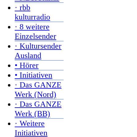
· rbb
kulturradio
· 8 weitere
Einzelsender
· Kultursender
Ausland
• Hörer
• Initiativen
· Das GANZE
Werk (Nord)
· Das GANZE
Werk (BB)
· Weitere
Initiativen