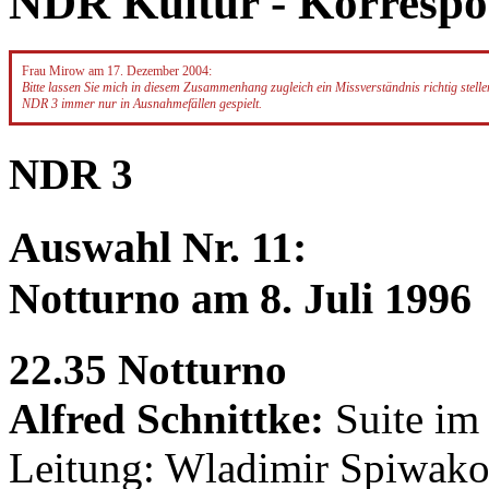
NDR Kultur - Korresp
Frau Mirow am 17. Dezember 2004:
Bitte lassen Sie mich in diesem Zusammenhang zugleich ein Missverständnis richtig stel
NDR 3 immer nur in Ausnahmefällen gespielt.
NDR 3
Auswahl Nr. 11:
Notturno am 8. Juli 1996
22.35 Notturno
Alfred Schnittke:
Suite im 
Leitung: Wladimir Spiwak