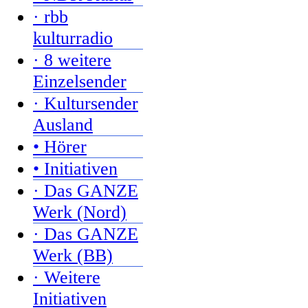
· rbb
kulturradio
· 8 weitere
Einzelsender
· Kultursender
Ausland
• Hörer
• Initiativen
· Das GANZE
Werk (Nord)
· Das GANZE
Werk (BB)
· Weitere
Initiativen