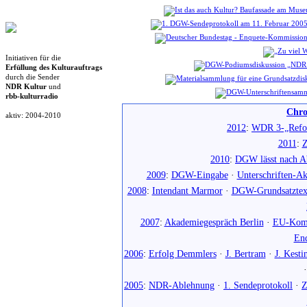
Initiativen für die
Erfüllung des Kulturauftrags
durch die Sender
NDR Kultur
und
rbb-kulturradio
Chro
aktiv: 2004-2010
2012
:
WDR 3-„Refo
2011
:
Z
2010
:
DGW lässt nach Ab
2009
:
DGW-Eingabe
·
Unterschriften-Ak
2008
:
Intendant Marmor
·
DGW-Grundsatztex
2007
:
Akademiegespräch Berlin
·
EU-Komm
En
2006
:
Erfolg Demmlers
·
J. Bertram
·
J. Kesti
2005
:
NDR-Ablehnung
·
1. Sendeprotokoll
·
Z