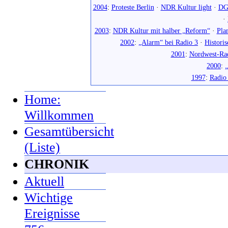
2004
:
Proteste Berlin
·
NDR Kultur light
·
DG
·
2003
:
NDR Kultur mit halber „Reform“
·
Pla
2002
:
„Alarm“ bei Radio 3
·
Histori
2001
:
Nordwest-Ra
2000
:
„
1997
:
Radio
Home:
Willkommen
Gesamtübersicht
(Liste)
CHRONIK
Aktuell
Wichtige
Ereignisse