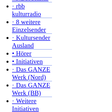
· rbb
kulturradio
· 8 weitere
Einzelsender
· Kultursender
Ausland
• Hörer
• Initiativen
· Das GANZE
Werk (Nord)
· Das GANZE
Werk (BB)
· Weitere
Initiativen