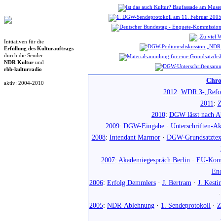
Initiativen für die
Erfüllung des Kulturauftrags
durch die Sender
NDR Kultur
und
rbb-kulturradio
Chro
aktiv: 2004-2010
2012
:
WDR 3-„Refo
2011
:
Z
2010
:
DGW lässt nach Ab
2009
:
DGW-Eingabe
·
Unterschriften-Ak
2008
:
Intendant Marmor
·
DGW-Grundsatztex
2007
:
Akademiegespräch Berlin
·
EU-Komm
En
2006
:
Erfolg Demmlers
·
J. Bertram
·
J. Kesti
2005
:
NDR-Ablehnung
·
1. Sendeprotokoll
·
Z