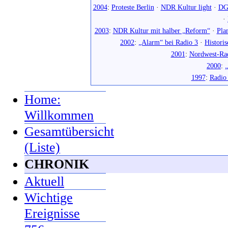
2004
:
Proteste Berlin
·
NDR Kultur light
·
DG
·
2003
:
NDR Kultur mit halber „Reform“
·
Pla
2002
:
„Alarm“ bei Radio 3
·
Histori
2001
:
Nordwest-Ra
2000
:
„
1997
:
Radio
Home:
Willkommen
Gesamtübersicht
(Liste)
CHRONIK
Aktuell
Wichtige
Ereignisse