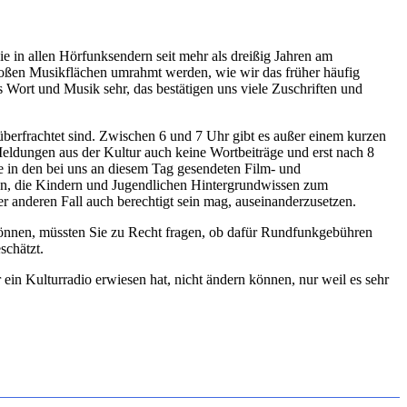
e in allen Hörfunksendern seit mehr als dreißig Jahren am
 großen Musikflächen umrahmt werden, wie wir das früher häufig
s Wort und Musik sehr, das bestätigen uns viele Zuschriften und
 überfrachtet sind. Zwischen 6 und 7 Uhr gibt es außer einem kurzen
eldungen aus der Kultur auch keine Wortbeiträge und erst nach 8
ie in den bei uns an diesem Tag gesendeten Film- und
llen, die Kindern und Jugendlichen Hintergrundwissen zum
der anderen Fall auch berechtigt sein mag, auseinanderzusetzen.
können, müssten Sie zu Recht fragen, ob dafür Rundfunkgebühren
schätzt.
r ein Kulturradio erwiesen hat, nicht ändern können, nur weil es sehr