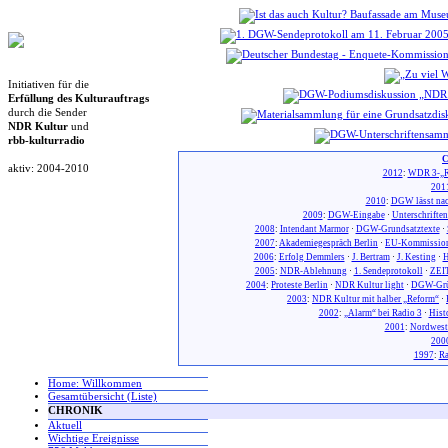
Initiativen für die
Erfüllung des Kulturauftrags
durch die Sender
NDR Kultur
und
rbb-kulturradio
C
aktiv: 2004-2010
2012
:
WDR 3-„R
201
2010
:
DGW lässt nac
2009
:
DGW-Eingabe
·
Unterschrifte
2008
:
Intendant Marmor
·
DGW-Grundsatztexte
·
2007
:
Akademiegespräch Berlin
·
EU-Kommission
2006
:
Erfolg Demmlers
·
J. Bertram
·
J. Kesting
·
H
2005
:
NDR-Ablehnung
·
1. Sendeprotokoll
·
ZEIT
2004
:
Proteste Berlin
·
NDR Kultur light
·
DGW-Gr
2003
:
NDR Kultur mit halber „Reform“
·
2002
:
„Alarm“ bei Radio 3
·
Hist
2001
:
Nordwest
200
1997
:
Ra
Home: Willkommen
Gesamtübersicht (Liste)
CHRONIK
Aktuell
Wichtige Ereignisse