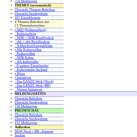
756 Meldungen
THEMEN (systematisch)
Übersicht Themen-Rubriken
Übersicht Sendegebiete
167 Einzelthemen
4 Themen-Rubriken mit
13 Themenbereichen
• ARD (Kulturauftrag)
· Kulturauftrag
· NDR + NDR-Rundfunkrat
· rbb + rbb-Rundfunkrat
· Schleichwerbungsdebatte
• Alle Kulturwellen
· Kulturwellen
· NDR Kultur
· rbb kulturradio
· 8 weitere Einzelsender
· Kultursender Ausland
• Hörer
• Initiativen
· Das GANZE Werk (Nord)
· Das GANZE Werk (BB)
· Weitere Initiativen
MELDUNGSSEITEN
Übersicht Rubriken
Übersicht Sendegebiete
756 Meldungen
PRESSESCHAU
Übersicht Rubriken
Übersicht Sendegebiete
431 Meldungen
Außerdem
DGW Nord + BB - Internes
Suchen