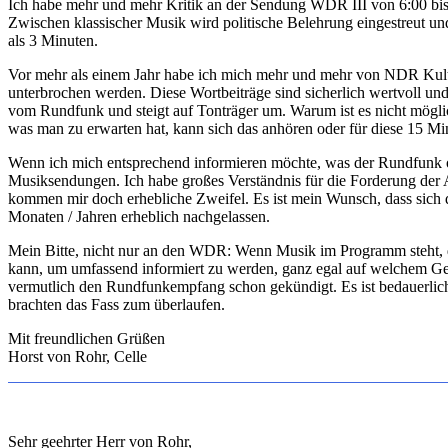
Ich habe mehr und mehr Kritik an der Sendung WDR III von 6:00 bis 
Zwischen klassischer Musik wird politische Belehrung eingestreut un
als 3 Minuten.
Vor mehr als einem Jahr habe ich mich mehr und mehr von NDR Kult
unterbrochen werden. Diese Wortbeiträge sind sicherlich wertvoll un
vom Rundfunk und steigt auf Tonträger um. Warum ist es nicht mögl
was man zu erwarten hat, kann sich das anhören oder für diese 15 Min
Wenn ich mich entsprechend informieren möchte, was der Rundfunk oft
Musiksendungen. Ich habe großes Verständnis für die Forderung der
kommen mir doch erhebliche Zweifel. Es ist mein Wunsch, dass sich di
Monaten / Jahren erheblich nachgelassen.
Mein Bitte, nicht nur an den WDR: Wenn Musik im Programm steht, da
kann, um umfassend informiert zu werden, ganz egal auf welchem Ge
vermutlich den Rundfunkempfang schon gekündigt. Es ist bedauerlich,
brachten das Fass zum überlaufen.
Mit freundlichen Grüßen
Horst von Rohr, Celle
Sehr geehrter Herr von Rohr,