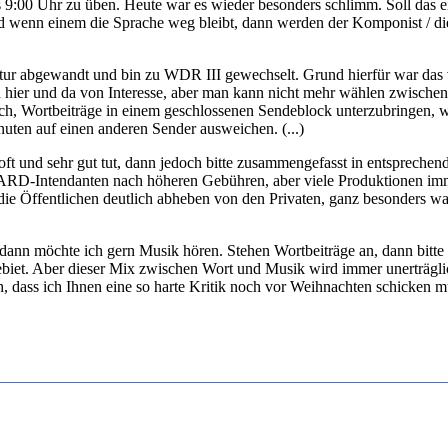
9:00 Uhr zu üben. Heute war es wieder besonders schlimm. Soll das ei
d wenn einem die Sprache weg bleibt, dann werden der Komponist / die 
ur abgewandt und bin zu WDR III gewechselt. Grund hierfür war das 
d hier und da von Interesse, aber man kann nicht mehr wählen zwischen 
ich, Wortbeiträge in einem geschlossenen Sendeblock unterzubringen, 
uten auf einen anderen Sender ausweichen. (...)
 und sehr gut tut, dann jedoch bitte zusammengefasst in entsprechende
 ARD-Intendanten nach höheren Gebühren, aber viele Produktionen imm
e Öffentlichen deutlich abheben von den Privaten, ganz besonders was d
nn möchte ich gern Musik hören. Stehen Wortbeiträge an, dann bitte i
biet. Aber dieser Mix zwischen Wort und Musik wird immer unerträgl
 dass ich Ihnen eine so harte Kritik noch vor Weihnachten schicken mu