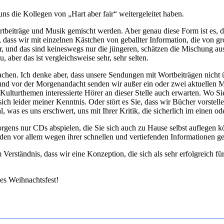
uns die Kollegen von „Hart aber fair“ weitergeleitet haben.
tbeiträge und Musik gemischt werden. Aber genau diese Form ist es, di
t, dass wir mit einzelnen Kästchen von geballter Information, die von
r, und das sind keineswegs nur die jüngeren, schätzen die Mischung au
aber das ist vergleichsweise sehr, sehr selten.
machen. Ich denke aber, dass unsere Sendungen mit Wortbeiträgen nicht
und vor der Morgenandacht senden wir außer ein oder zwei aktuellen M
Kulturthemen interessierte Hörer an dieser Stelle auch erwarten. Wo S
sich leider meiner Kenntnis. Oder stört es Sie, dass wir Bücher vorste
, was es uns erschwert, uns mit Ihrer Kritik, die sicherlich im einen o
gens nur CDs abspielen, die Sie sich auch zu Hause selbst auflegen 
rden vor allem wegen ihrer schnellen und vertiefenden Informationen ge
m Verständnis, dass wir eine Konzeption, die sich als sehr erfolgreich fü
es Weihnachtsfest!