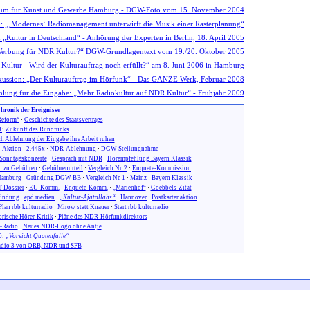
hronik der Ereignisse
eform“
·
Geschichte des Staatsvertrags
1
:
Zukunft des Rundfunks
h Ablehnung der Eingabe ihre Arbeit ruhen
n-Aktion
·
2.445x
·
NDR-Ablehnung
·
DGW-Stellungnahme
Sonntagskonzerte
·
Gespräch mit NDR
·
Hörempfehlung Bayern Klassik
 zu Gebühren
·
Gebührenurteil
·
Vergleich Nr. 2
·
Enquete-Kommission
amburg
·
Gründung DGW BB
·
Vergleich Nr. 1
·
Mainz
·
Bayern Klassik
-Dossier
·
EU-Komm.
·
Enquete-Komm.
·
„Marienhof“
·
Goebbels-Zitat
ündung
·
epd medien
·
„Kultur-Ajatollahs“
·
Hannover
·
Postkartenaktion
Plan rbb kulturradio
·
Mirow statt Knauer
·
Start rbb kulturradio
orische Hörer-Kritik
·
Pläne des NDR-Hörfunkdirektors
-Radio
·
Neues NDR-Logo ohne Antje
0
:
„Vorsicht Quotenfalle“
dio 3 von ORB, NDR und SFB