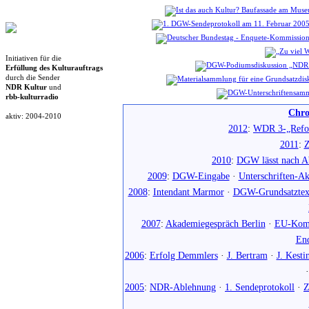
Initiativen für die
Erfüllung des Kulturauftrags
durch die Sender
NDR Kultur
und
rbb-kulturradio
Chro
aktiv: 2004-2010
2012
:
WDR 3-„Refo
2011
:
Z
2010
:
DGW lässt nach Ab
2009
:
DGW-Eingabe
·
Unterschriften-Ak
2008
:
Intendant Marmor
·
DGW-Grundsatztex
2007
:
Akademiegespräch Berlin
·
EU-Komm
En
2006
:
Erfolg Demmlers
·
J. Bertram
·
J. Kesti
2005
:
NDR-Ablehnung
·
1. Sendeprotokoll
·
Z