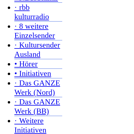
· rbb
kulturradio
· 8 weitere
Einzelsender
· Kultursender
Ausland
• Hörer
• Initiativen
· Das GANZE
Werk (Nord)
· Das GANZE
Werk (BB)
· Weitere
Initiativen