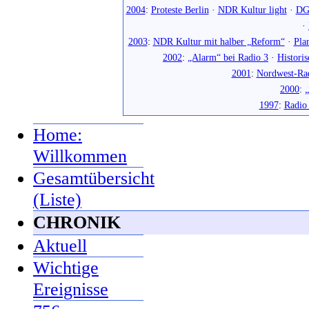
2004
:
Proteste Berlin
·
NDR Kultur light
·
DG
·
2003
:
NDR Kultur mit halber „Reform“
·
Pla
2002
:
„Alarm“ bei Radio 3
·
Histori
2001
:
Nordwest-Ra
2000
:
„
1997
:
Radio
Home:
Willkommen
Gesamtübersicht
(Liste)
CHRONIK
Aktuell
Wichtige
Ereignisse