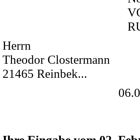
V
R
Herrn
Theodor Clostermann
21465 Reinbek...
06.
Ihre Eingabe vom 02. Feb