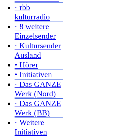
· rbb
kulturradio
· 8 weitere
Einzelsender
· Kultursender
Ausland
• Hörer
• Initiativen
· Das GANZE
Werk (Nord)
· Das GANZE
Werk (BB)
· Weitere
Initiativen