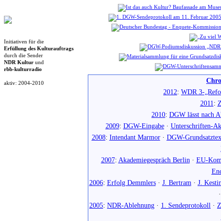
Initiativen für die
Erfüllung des Kulturauftrags
durch die Sender
NDR Kultur
und
rbb-kulturradio
Chro
aktiv: 2004-2010
2012
:
WDR 3-„Refo
2011
:
Z
2010
:
DGW lässt nach Ab
2009
:
DGW-Eingabe
·
Unterschriften-Ak
2008
:
Intendant Marmor
·
DGW-Grundsatztex
2007
:
Akademiegespräch Berlin
·
EU-Komm
En
2006
:
Erfolg Demmlers
·
J. Bertram
·
J. Kesti
2005
:
NDR-Ablehnung
·
1. Sendeprotokoll
·
Z