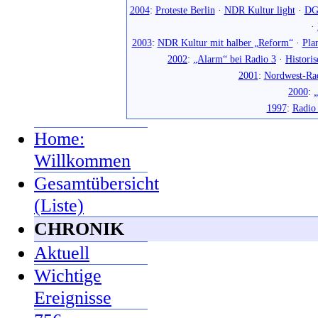
2004
:
Proteste Berlin
·
NDR Kultur light
·
DG
·
2003
:
NDR Kultur mit halber „Reform“
·
Pla
2002
:
„Alarm“ bei Radio 3
·
Histori
2001
:
Nordwest-Ra
2000
:
„
1997
:
Radio
Home:
Willkommen
Gesamtübersicht
(Liste)
CHRONIK
Aktuell
Wichtige
Ereignisse