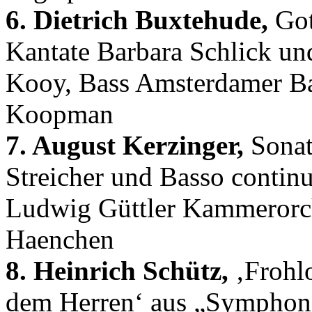
6. Dietrich Buxtehude,
Got
Kantate Barbara Schlick u
Kooy, Bass Amsterdamer Ba
Koopman
7. August Kerzinger,
Sonat
Streicher und Basso contin
Ludwig Güttler Kammerorch
Haenchen
8. Heinrich Schütz,
‚Frohlo
dem Herren‘ aus „Symphoni