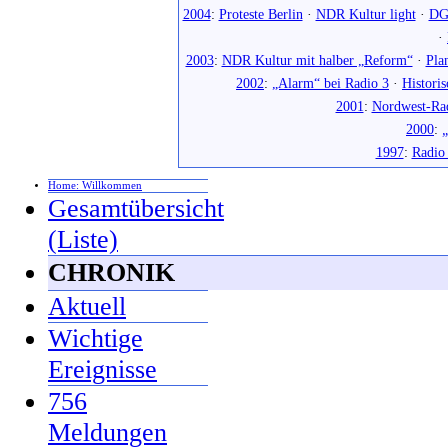
2004
:
Proteste Berlin
·
NDR Kultur light
·
DG
·
2003
:
NDR Kultur mit halber „Reform“
·
Pla
2002
:
„Alarm“ bei Radio 3
·
Histori
2001
:
Nordwest-Ra
2000
:
„
1997
:
Radio
Home: Willkommen
Gesamtübersicht
(Liste)
CHRONIK
Aktuell
Wichtige
Ereignisse
756
Meldungen