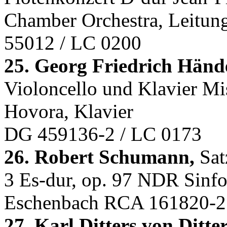
Chamber Orchestra, Leitun
55012 / LC 0200
25. Georg Friedrich Hände
Violoncello und Klavier Mi
Hovora, Klavier
DG 459136-2 / LC 0173
26. Robert Schumann,
Satz
3 Es-dur, op. 97 NDR Sinfo
Eschenbach RCA 161820-2
27. Karl Ditters von Ditte