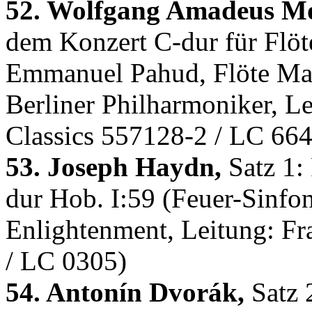
52. Wolfgang Amadeus Mo
dem Konzert C-dur für Flöt
Emmanuel Pahud, Flöte Mar
Berliner Philharmoniker, 
Classics 557128-2 / LC 66
53. Joseph Haydn,
Satz 1: 
dur Hob. I:59 (Feuer-Sinfon
Enlightenment, Leitung: Fr
/ LC 0305)
54. Antonín Dvorák,
Satz 2