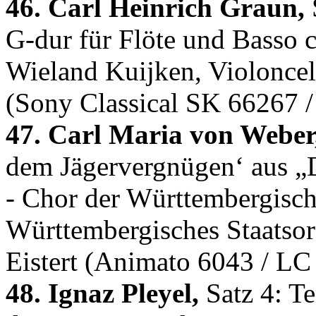
46. Carl Heinrich Graun,
S
G-dur für Flöte und Basso 
Wieland Kuijken, Violonce
(Sony Classical SK 66267 
47. Carl Maria von Weber
dem Jägervergnügen‘ aus „D
- Chor der Württembergische
Württembergisches Staatsorc
Eistert (Animato 6043 / LC
48. Ignaz Pleyel,
Satz 4: Te