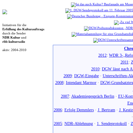
Initiativen für die
Erfüllung des Kulturauftrags
durch die Sender
NDR Kultur
und
rbb-kulturradio
Chro
aktiv: 2004-2010
2012
:
WDR 3-„Refo
2011
:
Z
2010
:
DGW lässt nach Ab
2009
:
DGW-Eingabe
·
Unterschriften-Ak
2008
:
Intendant Marmor
·
DGW-Grundsatztex
2007
:
Akademiegespräch Berlin
·
EU-Komm
En
2006
:
Erfolg Demmlers
·
J. Bertram
·
J. Kesti
2005
:
NDR-Ablehnung
·
1. Sendeprotokoll
·
Z