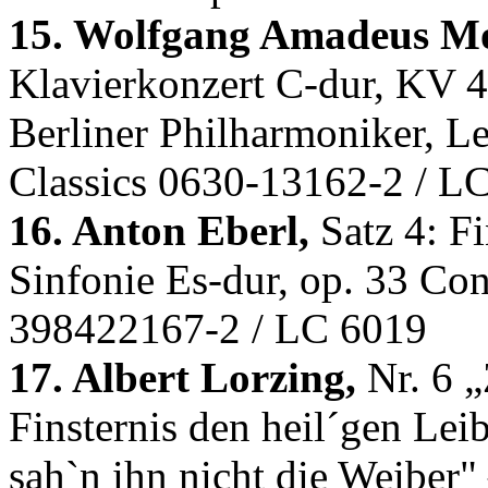
15. Wolfgang Amadeus Mo
Klavierkonzert C-dur, KV 
Berliner Philharmoniker, L
Classics 0630-13162-2 / L
16. Anton Eberl,
Satz 4: Fi
Sinfonie Es-dur, op. 33 Con
398422167-2 / LC 6019
17. Albert Lorzing,
Nr. 6 „
Finsternis den heil´gen Lei
sah`n ihn nicht die Weiber" 