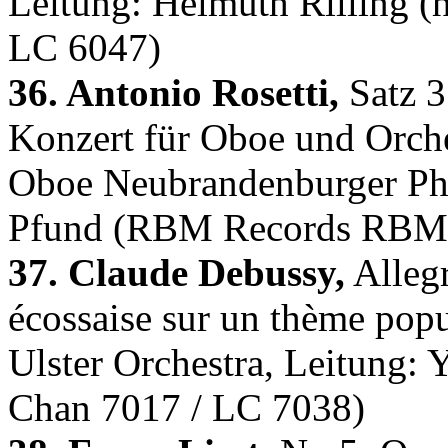
Leitung: Helmuth Rilling (h
LC 6047)
36. Antonio Rosetti,
Satz 3
Konzert für Oboe und Orche
Oboe Neubrandenburger Ph
Pfund (RBM Records RBM 
37. Claude Debussy,
Alleg
écossaise sur un thème popu
Ulster Orchestra, Leitung: 
Chan 7017 / LC 7038)