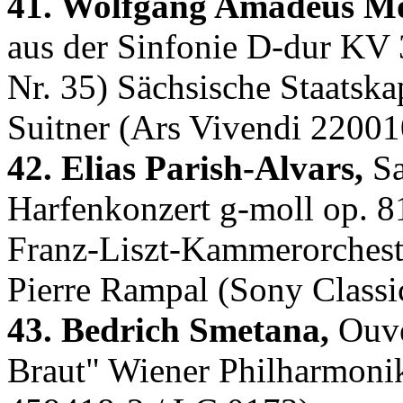
41. Wolfgang Amadeus Mo
aus der Sinfonie D-dur KV 
Nr. 35) Sächsische Staatska
Suitner (Ars Vivendi 2200
42. Elias Parish-Alvars,
Sa
Harfenkonzert g-moll op. 8
Franz-Liszt-Kammerorcheste
Pierre Rampal (Sony Classi
43. Bedrich Smetana,
Ouve
Braut" Wiener Philharmoni