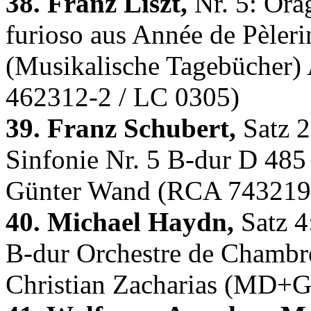
38. Franz Liszt,
Nr. 5: Ora
furioso aus Année de Pèleri
(Musikalische Tagebücher) A
462312-2 / LC 0305)
39. Franz Schubert,
Satz 2
Sinfonie Nr. 5 B-dur D 485
Günter Wand (RCA 743219
40. Michael Haydn,
Satz 4:
B-dur Orchestre de Chambr
Christian Zacharias (MD+G