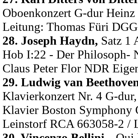
Oboenkonzert G-dur Heinz 
Leitung: Thomas Füri DGG
28. Joseph Haydn,
Satz 1 
Hob I:22 - Der Philosoph- 
Claus Peter Flor NDR Eige
29. Ludwig van Beethoven
Klavierkonzert Nr. 4 G-dur,
Klavier Boston Symphony O
Leinstorf RCA 663058-2 /
30. Vincenzo Bellini,
„Qui 