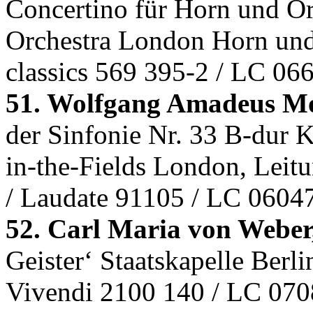
Concertino für Horn und O
Orchestra London Horn und
classics 569 395-2 / LC 06
51. Wolfgang Amadeus Mo
der Sinfonie Nr. 33 B-dur 
in-the-Fields London, Leit
/ Laudate 91105 / LC 0604
52. Carl Maria von Weber
Geister‘ Staatskapelle Berl
Vivendi 2100 140 / LC 07