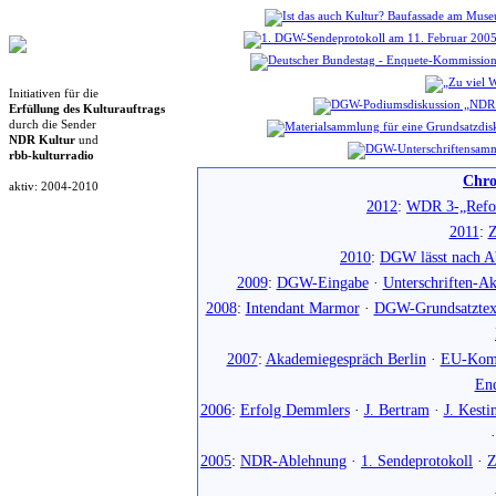
Initiativen für die
Erfüllung des Kulturauftrags
durch die Sender
NDR Kultur
und
rbb-kulturradio
Chro
aktiv: 2004-2010
2012
:
WDR 3-„Refo
2011
:
Z
2010
:
DGW lässt nach Ab
2009
:
DGW-Eingabe
·
Unterschriften-Ak
2008
:
Intendant Marmor
·
DGW-Grundsatztex
2007
:
Akademiegespräch Berlin
·
EU-Komm
En
2006
:
Erfolg Demmlers
·
J. Bertram
·
J. Kesti
2005
:
NDR-Ablehnung
·
1. Sendeprotokoll
·
Z