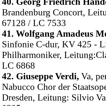
40. Georg Friedrich Hände
Brandenburg Concort, Le
67128 / LC 7533
41. Wolfgang Amadeus Mo
Sinfonie C-dur, KV 425 - Li
Philharmoniker, Leitung:C
LC 6868
42. Giuseppe Verdi,
Va, pen
Nabucco Chor der Staatsope
Dresden, Leitung: Silvio V