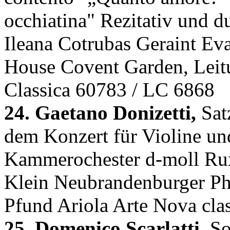
occhiatina" Rezitativ und d
Ileana Cotrubas Geraint Ev
House Covent Garden, Leit
Classica 60783 / LC 6868
24. Gaetano Donizetti,
Sat
dem Konzert für Violine un
Kammerochester d-moll Rux
Klein Neubrandenburger Ph
Pfund Ariola Arte Nova cl
25. Domenico Scarlatti,
So