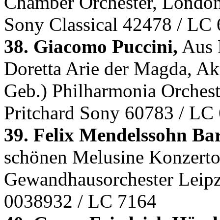
Chamber Orchester, Londo
Sony Classical 42478 / LC
38. Giacomo Puccini,
Aus L
Doretta Arie der Magda, Ak
Geb.) Philharmonia Orchest
Pritchard Sony 60783 / LC
39. Felix Mendelssohn Bar
schönen Melusine Konzertou
Gewandhausorchester Leipz
0038932 / LC 7164