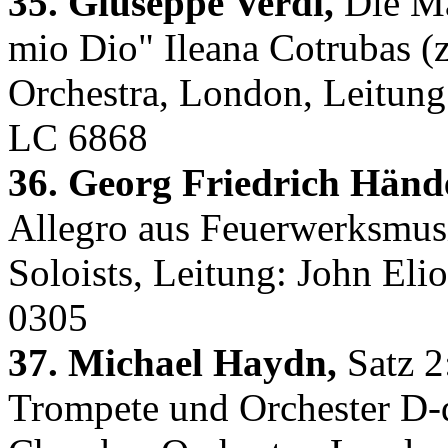
35. Giuseppe Verdi,
Die Ma
mio Dio" Ileana Cotrubas (
Orchestra, London, Leitung
LC 6868
36. Georg Friedrich Hände
Allegro aus Feuerwerksmu
Soloists, Leitung: John Eli
0305
37. Michael Haydn,
Satz 2
Trompete und Orchester D-