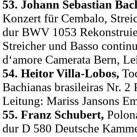
53. Johann Sebastian Bac
Konzert für Cembalo, Strei
dur BWV 1053 Rekonstruier
Streicher und Basso contin
d‘amore Camerata Bern, Le
54. Heitor Villa-Lobos,
Toc
Bachianas brasileiras Nr. 2
Leitung: Mariss Jansons Em
55. Franz Schubert,
Polona
dur D 580 Deutsche Kamme