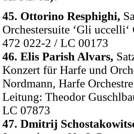
45. Ottorino Resphighi,
Sa
Orchestersuite ‘Gli uccell
472 022-2 / LC 00173
46. Elis Parish Alvars,
Satz
Konzert für Harfe und Orche
Nordmann, Harfe Orchestre
Leitung: Theodor Guschlbau
LC 07873
47. Dmitrij Schostakowits