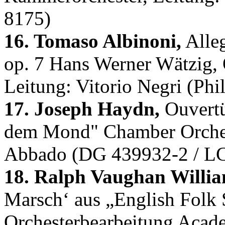
8175)
16. Tomaso Albinoni,
Alleg
op. 7 Hans Werner Wätzig,
Leitung: Vitorio Negri (Ph
17. Joseph Haydn,
Ouvertü
dem Mond" Chamber Orchest
Abbado (DG 439932-2 / L
18. Ralph Vaughan Willia
Marsch‘ aus „English Folk 
Orchesterbearbeitung Acade