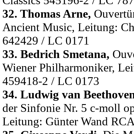
Classics 545196-2 / LC 78
32. Thomas Arne,
Ouvertür
Ancient Music, Leitung: C
642429 / LC 0171
33. Bedrich Smetana,
Ouve
Wiener Philharmoniker, Le
459418-2 / LC 0173
34. Ludwig van Beethoven
der Sinfonie Nr. 5 c-moll o
Leitung: Günter Wand RCA