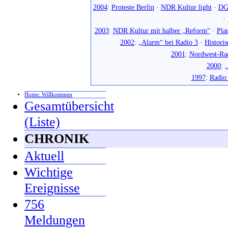
2004
:
Proteste Berlin
·
NDR Kultur light
·
DG
·
2003
:
NDR Kultur mit halber „Reform“
·
Pla
2002
:
„Alarm“ bei Radio 3
·
Histori
2001
:
Nordwest-Ra
2000
:
„
1997
:
Radio
Home: Willkommen
Gesamtübersicht
(Liste)
CHRONIK
Aktuell
Wichtige
Ereignisse
756
Meldungen