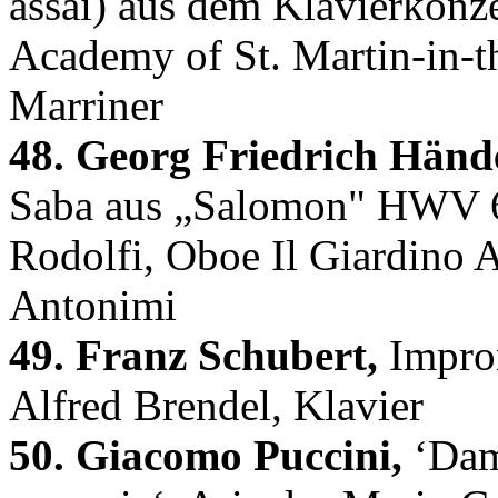
assai) aus dem Klavierkonz
Academy of St. Martin-in-th
Marriner
48. Georg Friedrich Hände
Saba aus „Salomon" HWV 6
Rodolfi, Oboe Il Giardino 
Antonimi
49. Franz Schubert,
Improm
Alfred Brendel, Klavier
50. Giacomo Puccini,
‘Damm