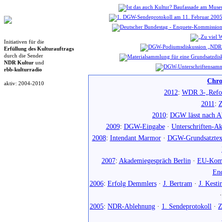
Initiativen für die
Erfüllung des Kulturauftrags
durch die Sender
NDR Kultur
und
rbb-kulturradio
Chro
aktiv: 2004-2010
2012
:
WDR 3-„Refo
2011
:
Z
2010
:
DGW lässt nach Ab
2009
:
DGW-Eingabe
·
Unterschriften-Ak
2008
:
Intendant Marmor
·
DGW-Grundsatztex
2007
:
Akademiegespräch Berlin
·
EU-Komm
En
2006
:
Erfolg Demmlers
·
J. Bertram
·
J. Kesti
2005
:
NDR-Ablehnung
·
1. Sendeprotokoll
·
Z