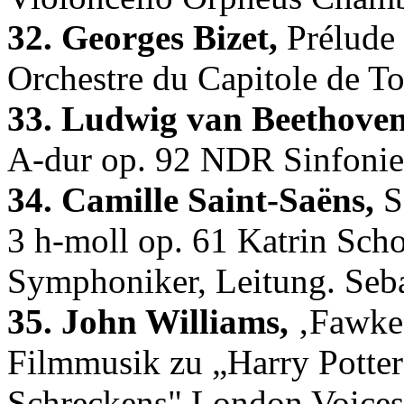
32. Georges Bizet,
Prélude 
Orchestre du Capitole de T
33. Ludwig van Beethoven
A-dur op. 92 NDR Sinfonie
34. Camille Saint-Saëns,
S
3 h-moll op. 61 Katrin Sch
Symphoniker, Leitung. Seb
35. John Williams,
‚Fawkes
Filmmusik zu „Harry Potte
Schreckens" London Voices 