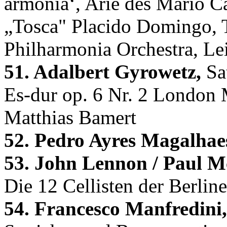
armonia‘, Arie des Mario Ca
„Tosca" Placido Domingo, T
Philharmonia Orchestra, Le
51. Adalbert Gyrowetz,
Sat
Es-dur op. 6 Nr. 2 London 
Matthias Bamert
52. Pedro Ayres Magalhae
53. John Lennon / Paul M
Die 12 Cellisten der Berlin
54. Francesco Manfredini,