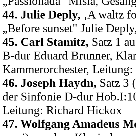
„Passionada" Misia, Gesan
44. Julie Deply,
‚A waltz fo
„Before sunset" Julie Depl
45. Carl Stamitz,
Satz 1 au
B-dur Eduard Brunner, Kla
Kammerorchester, Leitung:
46. Joseph Haydn,
Satz 3 (
der Sinfonie D-dur Hob.I:
Leitung: Richard Hickox
47. Wolfgang Amadeus Mo