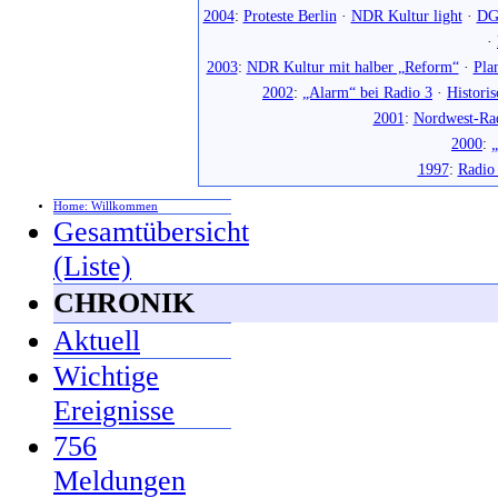
2004
:
Proteste Berlin
·
NDR Kultur light
·
DG
·
2003
:
NDR Kultur mit halber „Reform“
·
Pla
2002
:
„Alarm“ bei Radio 3
·
Histori
2001
:
Nordwest-Ra
2000
:
„
1997
:
Radio
Home: Willkommen
Gesamtübersicht
(Liste)
CHRONIK
Aktuell
Wichtige
Ereignisse
756
Meldungen