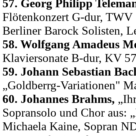
57. Georg Philipp Telema
Flötenkonzert G-dur, TWV 
Berliner Barock Solisten, 
58. Wolfgang Amadeus Mo
Klaviersonate B-dur, KV 57
59. Johann Sebastian Bac
„Goldberrg-Variationen" Mar
60. Johannes Brahms,
„Ihr
Sopransolo und Chor aus: 
Michaela Kaine, Sopran N