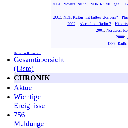
2004
:
Proteste Berlin
·
NDR Kultur light
·
DG
·
2003
:
NDR Kultur mit halber „Reform“
·
Pla
2002
:
„Alarm“ bei Radio 3
·
Histori
2001
:
Nordwest-Ra
2000
:
„
1997
:
Radio
Home: Willkommen
Gesamtübersicht
(Liste)
CHRONIK
Aktuell
Wichtige
Ereignisse
756
Meldungen