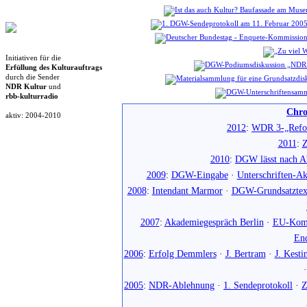
Initiativen für die
Erfüllung des Kulturauftrags
durch die Sender
NDR Kultur
und
rbb-kulturradio
Chro
aktiv: 2004-2010
2012
:
WDR 3-„Refo
2011
:
Z
2010
:
DGW lässt nach Ab
2009
:
DGW-Eingabe
·
Unterschriften-Ak
2008
:
Intendant Marmor
·
DGW-Grundsatztex
2007
:
Akademiegespräch Berlin
·
EU-Komm
En
2006
:
Erfolg Demmlers
·
J. Bertram
·
J. Kesti
2005
:
NDR-Ablehnung
·
1. Sendeprotokoll
·
Z