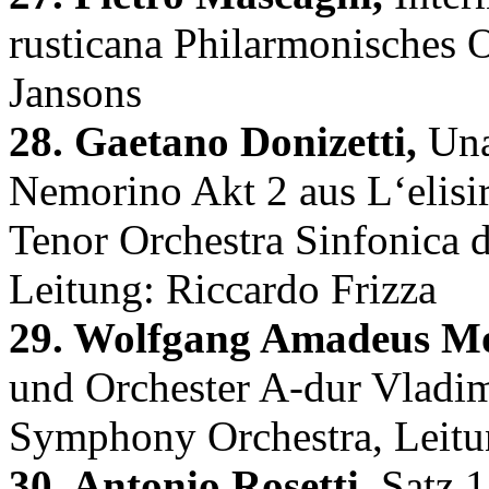
rusticana Philarmonisches O
Jansons
28. Gaetano Donizetti,
Una
Nemorino Akt 2 aus L‘elisi
Tenor Orchestra Sinfonica 
Leitung: Riccardo Frizza
29. Wolfgang Amadeus Mo
und Orchester A-dur Vladi
Symphony Orchestra, Leitun
30. Antonio Rosetti,
Satz 1