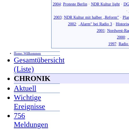
2004
:
Proteste Berlin
·
NDR Kultur light
·
DG
·
2003
:
NDR Kultur mit halber „Reform“
·
Pla
2002
:
„Alarm“ bei Radio 3
·
Histori
2001
:
Nordwest-Ra
2000
:
„
1997
:
Radio
Home: Willkommen
Gesamtübersicht
(Liste)
CHRONIK
Aktuell
Wichtige
Ereignisse
756
Meldungen