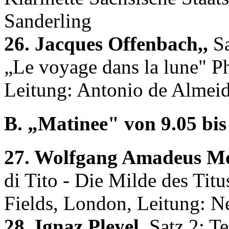
Sanderling
26. Jacques Offenbach,,
Sa
„Le voyage dans la lune" P
Leitung: Antonio de Almei
B. „Matinee" von 9.05 bis 
27. Wolfgang Amadeus Mo
di Tito - Die Milde des Tit
Fields, London, Leitung: Ne
28. Ignaz Pleyel,
Satz 2: T