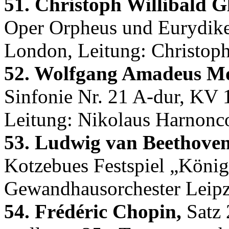
51. Christoph Willibald G
Oper Orpheus und Eurydike
London, Leitung: Christop
52. Wolfgang Amadeus Mo
Sinfonie Nr. 21 A-dur, KV
Leitung: Nikolaus Harnonco
53. Ludwig van Beethoven
Kotzebues Festspiel „König
Gewandhausorchester Leipzi
54. Frédéric Chopin,
Satz 