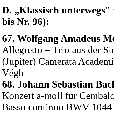
D. „Klassisch unterwegs" 
bis Nr. 96):
67. Wolfgang Amadeus Mo
Allegretto – Trio aus der S
(Jupiter) Camerata Academi
Végh
68. Johann Sebastian Bac
Konzert a-moll für Cembalo,
Basso continuo BWV 1044 F