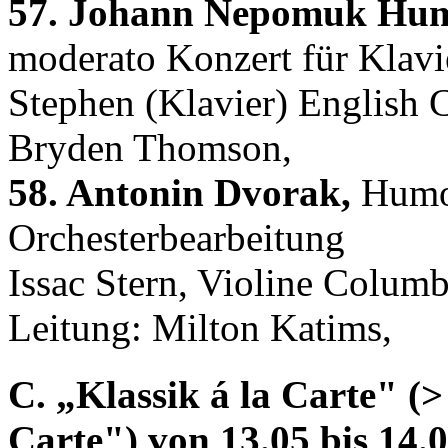
57. Johann Nepomuk Hu
moderato Konzert für Klavi
Stephen (Klavier) English 
Bryden Thomson,
58. Antonin Dvorak,
Humor
Orchesterbearbeitung
Issac Stern, Violine Colum
Leitung: Milton Katims,
C. „Klassik á la Carte" (>
Carte") von 13.05 bis 14.0