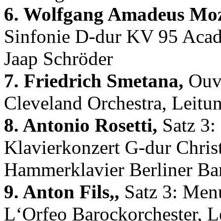
6. Wolfgang Amadeus Moz
Sinfonie D-dur KV 95 Acad
Jaap Schröder
7. Friedrich Smetana,
Ouve
Cleveland Orchestra, Leitu
8. Antonio Rosetti,
Satz 3:
Klavierkonzert G-dur Chris
Hammerklavier Berliner B
9. Anton Fils,,
Satz 3: Menu
L‘Orfeo Barockorchester, L