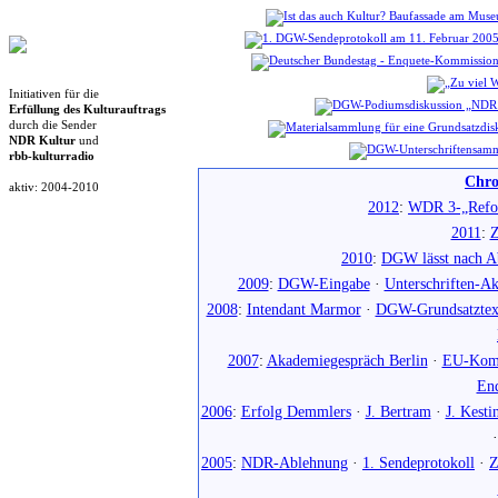
Initiativen für die
Erfüllung des Kulturauftrags
durch die Sender
NDR Kultur
und
rbb-kulturradio
Chro
aktiv: 2004-2010
2012
:
WDR 3-„Refo
2011
:
Z
2010
:
DGW lässt nach Ab
2009
:
DGW-Eingabe
·
Unterschriften-Ak
2008
:
Intendant Marmor
·
DGW-Grundsatztex
2007
:
Akademiegespräch Berlin
·
EU-Komm
En
2006
:
Erfolg Demmlers
·
J. Bertram
·
J. Kesti
2005
:
NDR-Ablehnung
·
1. Sendeprotokoll
·
Z