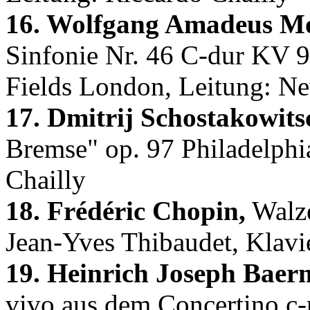
16. Wolfgang Amadeus Mo
Sinfonie Nr. 46 C-dur KV 9
Fields London, Leitung: Ne
17. Dmitrij Schostakowits
Bremse" op. 97 Philadelphi
Chailly
18. Frédéric Chopin,
Walze
Jean-Yves Thibaudet, Klavi
19. Heinrich Joseph Baer
vivo aus dem Concertino c-