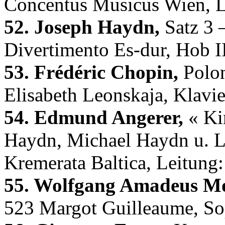
Concentus Musicus Wien, L
52. Joseph Haydn,
Satz 3 
Divertimento Es-dur, Hob 
53. Frédéric Chopin,
Polon
Elisabeth Leonskaja, Klavie
54. Edmund Angerer,
« Ki
Haydn, Michael Haydn u. L
Kremerata Baltica, Leitung
55. Wolfgang Amadeus Mo
523 Margot Guilleaume, Sop