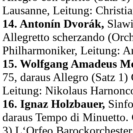
Lausanne, Leitung: Christia
14. Antonín Dvorák,
Slawi
Allegretto scherzando (Orc
Philharmoniker, Leitung: A
15. Wolfgang Amadeus Mo
75, daraus Allegro (Satz 1
Leitung: Nikolaus Harnonc
16. Ignaz Holzbauer,
Sinfon
daraus Tempo di Minuetto. C
3) L‘Orfeo Barockorchester