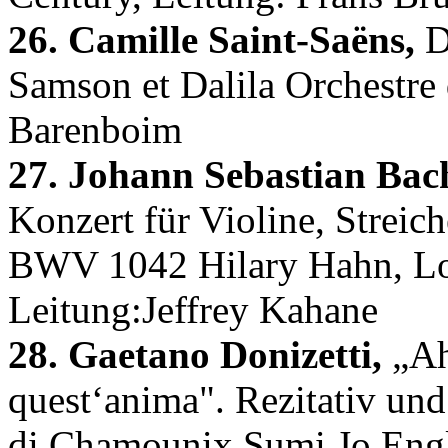
26. Camille Saint-Saëns,
D
Samson et Dalila Orchestre 
Barenboim
27. Johann Sebastian Bac
Konzert für Violine, Streic
BWV 1042 Hilary Hahn, Lo
Leitung:Jeffrey Kahane
28. Gaetano Donizetti,
„Ah!
quest‘anima". Rezitativ und
di Chamounix Sumi Jo Engl