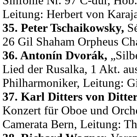
Sinfonie Nr. 97 C-dur, Hob.
Leitung: Herbert von Karaj
35. Peter Tschaikowsky,
Sé
26 Gil Shaham Orpheus Ch
36. Antonín Dvorák,
„Silb
Lied der Rusalka, 1 Akt. a
Philharmoniker, Leitung: 
37. Karl Ditters von Ditte
Konzert für Oboe und Orche
Camerata Bern, Leitung: T