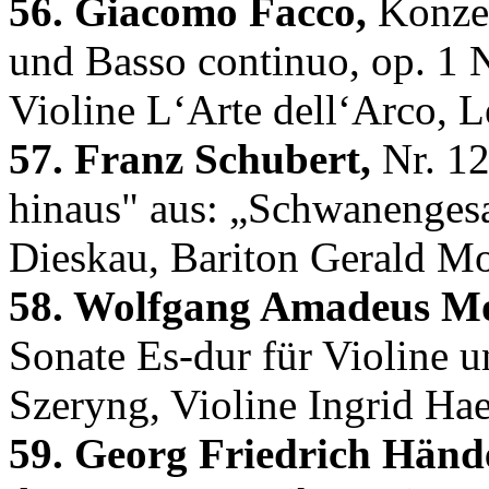
56. Giacomo Facco,
Konzert
und Basso continuo, op. 1 
Violine L‘Arte dell‘Arco, 
57. Franz Schubert,
Nr. 12
hinaus" aus: „Schwanengesa
Dieskau, Bariton Gerald Mo
58. Wolfgang Amadeus Mo
Sonate Es-dur für Violine 
Szeryng, Violine Ingrid Hae
59. Georg Friedrich Hände