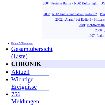
2004
:
Proteste Berlin
·
NDR Kultur light
·
DG
·
2003
:
NDR Kultur mit halber „Reform“
·
Pla
2002
:
„Alarm“ bei Radio 3
·
Histori
2001
:
Nordwest-Ra
2000
:
„
1997
:
Radio
Home: Willkommen
Gesamtübersicht
(Liste)
CHRONIK
Aktuell
Wichtige
Ereignisse
756
Meldungen