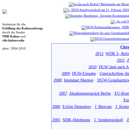
Initiativen für die
Erfüllung des Kulturauftrags
durch die Sender
NDR Kultur
und
rbb-kulturradio
Chro
aktiv: 2004-2010
2012
:
WDR 3-„Refo
2011
:
Z
2010
:
DGW lässt nach Ab
2009
:
DGW-Eingabe
·
Unterschriften-Ak
2008
:
Intendant Marmor
·
DGW-Grundsatztex
2007
:
Akademiegespräch Berlin
·
EU-Komm
En
2006
:
Erfolg Demmlers
·
J. Bertram
·
J. Kesti
2005
:
NDR-Ablehnung
·
1. Sendeprotokoll
·
Z