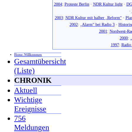
2004
:
Proteste Berlin
·
NDR Kultur light
·
DG
·
2003
:
NDR Kultur mit halber „Reform“
·
Pla
2002
:
„Alarm“ bei Radio 3
·
Histori
2001
:
Nordwest-Ra
2000
:
„
1997
:
Radio
Home: Willkommen
Gesamtübersicht
(Liste)
CHRONIK
Aktuell
Wichtige
Ereignisse
756
Meldungen