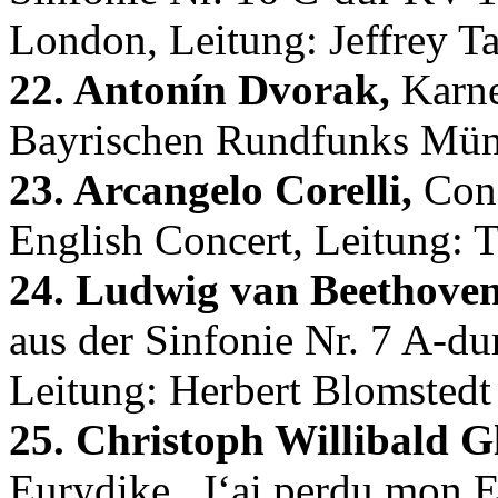
London, Leitung: Jeffrey Ta
22. Antonín Dvorak,
Karne
Bayrischen Rundfunks Münc
23. Arcangelo Corelli,
Conc
English Concert, Leitung: 
24. Ludwig van Beethoven
aus der Sinfonie Nr. 7 A-d
Leitung: Herbert Blomstedt
25. Christoph Willibald G
Eurydike „J‘ai perdu mon E