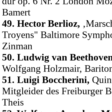
dur op. 6 Nr. 2 London Moz
Bamert
49. Hector Berlioz,
‚Marsch
Troyens" Baltimore Sympho
Zinman
50. Ludwig van Beethoven
Wolfgang Holzmair, Barito
51. Luigi Boccherini,
Quint
Mitgleider des Freiburger B
Theis