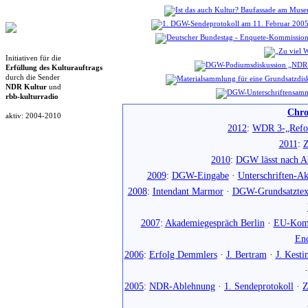
Initiativen für die
Erfüllung des Kulturauftrags
durch die Sender
NDR Kultur
und
rbb-kulturradio
Chro
aktiv: 2004-2010
2012
:
WDR 3-„Refo
2011
:
Z
2010
:
DGW lässt nach Ab
2009
:
DGW-Eingabe
·
Unterschriften-Ak
2008
:
Intendant Marmor
·
DGW-Grundsatztex
2007
:
Akademiegespräch Berlin
·
EU-Komm
En
2006
:
Erfolg Demmlers
·
J. Bertram
·
J. Kesti
2005
:
NDR-Ablehnung
·
1. Sendeprotokoll
·
Z