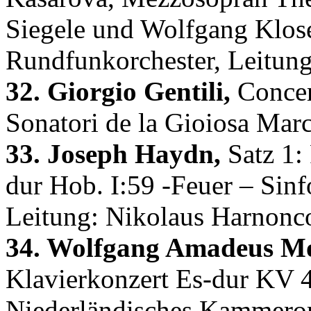
Siegele und Wolfgang Klos
Rundfunkorchester, Leitung
32. Giorgio Gentili,
Concert
Sonatori de la Gioiosa Mar
33. Joseph Haydn,
Satz 1: 
dur Hob. I:59 -Feuer – Sin
Leitung: Nikolaus Harnonc
34. Wolfgang Amadeus Mo
Klavierkonzert Es-dur KV 4
Niederländisches Kammeror