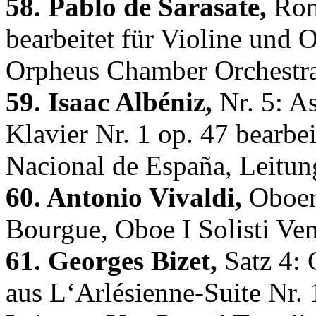
58. Pablo de Sarasate,
Roma
bearbeitet für Violine und 
Orpheus Chamber Orchestr
59. Isaac Albéniz,
Nr. 5: As
Klavier Nr. 1 op. 47 bearbei
Nacional de España, Leitun
60. Antonio Vivaldi,
Oboen
Bourgue, Oboe I Solisti Ve
61. Georges Bizet,
Satz 4: 
aus L‘Arlésienne-Suite Nr. 1