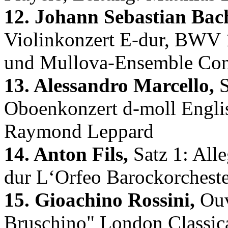
12. Johann Sebastian Bac
Violinkonzert E-dur, BWV 1
und Mullova-Ensemble Cont
13. Alessandro Marcello,
S
Oboenkonzert d-moll Engli
Raymond Leppard
14. Anton Fils,
Satz 1: Alle
dur L‘Orfeo Barockorcheste
15. Gioachino Rossini,
Ouv
Bruschino" London Classica