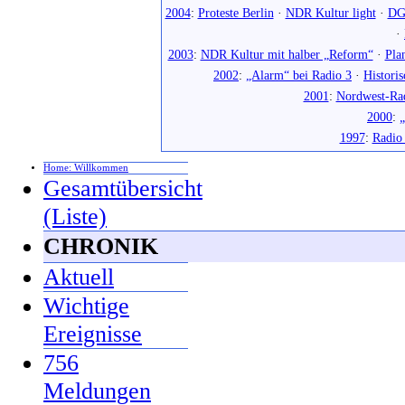
2004
:
Proteste Berlin
·
NDR Kultur light
·
DG
·
2003
:
NDR Kultur mit halber „Reform“
·
Pla
2002
:
„Alarm“ bei Radio 3
·
Histori
2001
:
Nordwest-Ra
2000
:
„
1997
:
Radio
Home: Willkommen
Gesamtübersicht
(Liste)
CHRONIK
Aktuell
Wichtige
Ereignisse
756
Meldungen