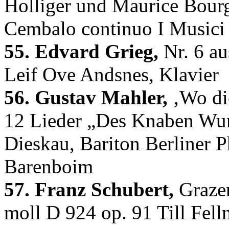
Holliger und Maurice Bourg
Cembalo continuo I Musici
55. Edvard Grieg,
Nr. 6 au
Leif Ove Andsnes, Klavier
56. Gustav Mahler,
‚Wo di
12 Lieder „Des Knaben Wun
Dieskau, Bariton Berliner P
Barenboim
57. Franz Schubert,
Grazer
moll D 924 op. 91 Till Fell