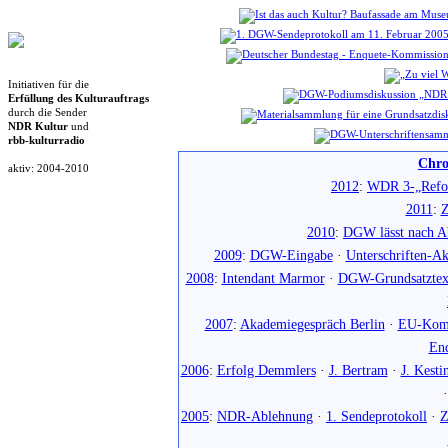
Initiativen für die
Erfüllung des Kulturauftrags
durch die Sender
NDR Kultur
und
rbb-kulturradio
Chro
aktiv: 2004-2010
2012
:
WDR 3-„Refo
2011
:
Z
2010
:
DGW lässt nach Ab
2009
:
DGW-Eingabe
·
Unterschriften-Ak
2008
:
Intendant Marmor
·
DGW-Grundsatztex
2007
:
Akademiegespräch Berlin
·
EU-Komm
En
2006
:
Erfolg Demmlers
·
J. Bertram
·
J. Kesti
2005
:
NDR-Ablehnung
·
1. Sendeprotokoll
·
Z