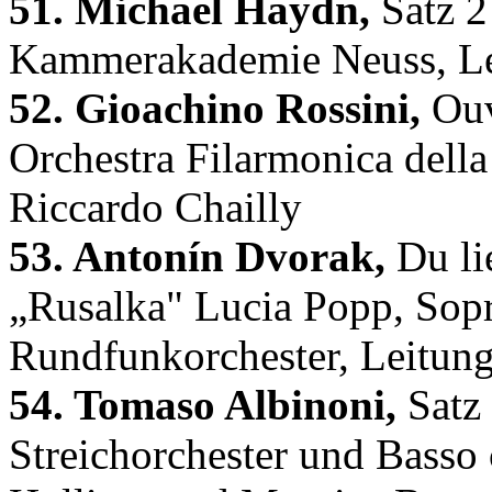
51. Michael Haydn,
Satz 2
Kammerakademie Neuss, Lei
52. Gioachino Rossini,
Ouv
Orchestra Filarmonica della
Riccardo Chailly
53. Antonín Dvorak,
Du lie
„Rusalka" Lucia Popp, So
Rundfunkorchester, Leitung
54. Tomaso Albinoni,
Satz 
Streichorchester und Basso 