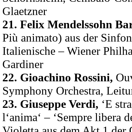
Glaetzner
21. Felix Mendelssohn Bar
Più animato) aus der Sinfon
Italienische – Wiener Philh
Gardiner
22. Gioachino Rossini,
Ouv
Symphony Orchestra, Leitu
23. Giuseppe Verdi,
‘E stra
l‘anima‘ – ‘Sempre libera d
Violetta aus dem Akt 1 der