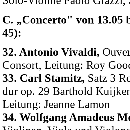
Solo-Violine Paolo Grazzi,
C. „Concerto" von 13.05 bi
45):
32. Antonio Vivaldi,
Ouvert
Consort, Leitung: Roy Go
33. Carl Stamitz,
Satz 3 R
dur op. 29 Barthold Kuijken
Leitung: Jeanne Lamon
34. Wolfgang Amadeus Mo