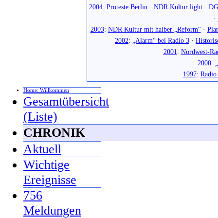
2004
:
Proteste Berlin
·
NDR Kultur light
·
DG
·
2003
:
NDR Kultur mit halber „Reform“
·
Pla
2002
:
„Alarm“ bei Radio 3
·
Histori
2001
:
Nordwest-Ra
2000
:
„
1997
:
Radio
Home: Willkommen
Gesamtübersicht
(Liste)
CHRONIK
Aktuell
Wichtige
Ereignisse
756
Meldungen