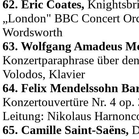
62. Eric Coates,
Knightsbri
„London" BBC Concert Orch
Wordsworth
63. Wolfgang Amadeus Moz
Konzertparaphrase über de
Volodos, Klavier
64. Felix Mendelssohn Bar
Konzertouvertüre Nr. 4 op. 
Leitung: Nikolaus Harnonc
65. Camille Saint-Saëns,
D