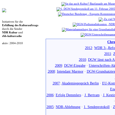
Initiativen für die
Erfüllung des Kulturauftrags
durch die Sender
NDR Kultur
und
rbb-kulturradio
Chro
aktiv: 2004-2010
2012
:
WDR 3-„Refo
2011
:
Z
2010
:
DGW lässt nach Ab
2009
:
DGW-Eingabe
·
Unterschriften-Ak
2008
:
Intendant Marmor
·
DGW-Grundsatztex
2007
:
Akademiegespräch Berlin
·
EU-Komm
En
2006
:
Erfolg Demmlers
·
J. Bertram
·
J. Kesti
2005
:
NDR-Ablehnung
·
1. Sendeprotokoll
·
Z