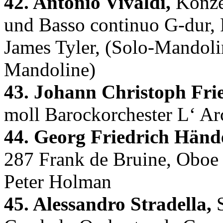
42. Antonio Vivaldi,
Konzer
und Basso continuo G-dur,
James Tyler, (Solo-Mandolin
Mandoline)
43. Johann Christoph Fri
moll Barockorchester L‘ Ar
44. Georg Friedrich Hände
287 Frank de Bruine, Oboe 
Peter Holman
45. Alessandro Stradella,
S