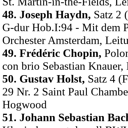
St. Martin-in-the-Fields, L
48. Joseph Haydn,
Satz 2 
G-dur Hob.I:94 - Mit dem 
Orchester Amsterdam, Leitu
49. Frédéric Chopin,
Polon
con brio Sebastian Knauer, 
50. Gustav Holst,
Satz 4 (F
29 Nr. 2 Saint Paul Chambe
Hogwood
51. Johann Sebastian Bac