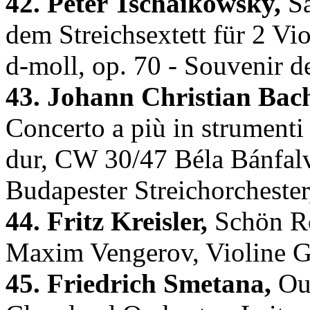
42. Peter Tschaikowsky,
Sa
dem Streichsextett für 2 Vi
d-moll, op. 70 - Souvenir d
43. Johann Christian Bac
Concerto a più in strumenti
dur, CW 30/47 Béla Bánfalv
Budapester Streichorcheste
44. Fritz Kreisler,
Schön Ro
Maxim Vengerov, Violine Go
45. Friedrich Smetana,
Ouv