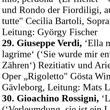
und Rondo der Fiordiligi, 
tutte" Cecilia Bartoli, Sop
Leitung: György Fischer
29. Giuseppe Verdi,
‘Ella m
lagrime‘ (‘Sie wurde mir ent
Zähren‘) Rezitiativ und Ari
Oper „Rigoletto" Gösta Win
Gävleborg, Leitung: Mats Li
30. Gioachino Rossigni,
‘L
(‘Verleumdung, sie ist ein L