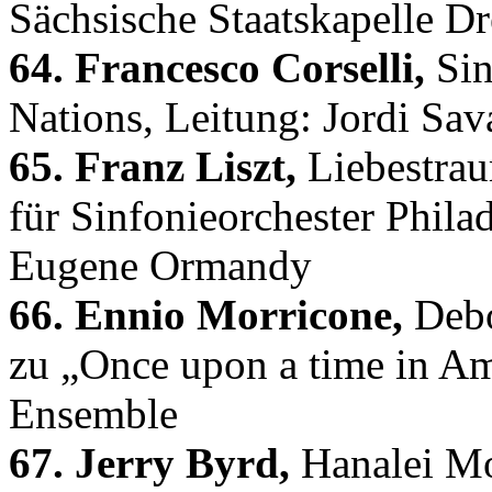
Sächsische Staatskapelle D
64. Francesco Corselli,
Sin
Nations, Leitung: Jordi Sav
65. Franz Liszt,
Liebestrau
für Sinfonieorchester Phila
Eugene Ormandy
66. Ennio Morricone,
Debo
zu „Once upon a time in Am
Ensemble
67. Jerry Byrd,
Hanalei Mo