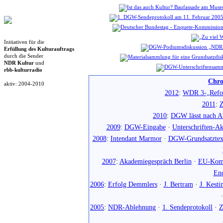
Initiativen für die
Erfüllung des Kulturauftrags
durch die Sender
NDR Kultur
und
rbb-kulturradio
Chro
aktiv: 2004-2010
2012
:
WDR 3-„Refo
2011
:
Z
2010
:
DGW lässt nach Ab
2009
:
DGW-Eingabe
·
Unterschriften-Ak
2008
:
Intendant Marmor
·
DGW-Grundsatztex
2007
:
Akademiegespräch Berlin
·
EU-Komm
En
2006
:
Erfolg Demmlers
·
J. Bertram
·
J. Kesti
2005
:
NDR-Ablehnung
·
1. Sendeprotokoll
·
Z