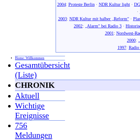
2004
:
Proteste Berlin
·
NDR Kultur light
·
DG
·
2003
:
NDR Kultur mit halber „Reform“
·
Pla
2002
:
„Alarm“ bei Radio 3
·
Histori
2001
:
Nordwest-Ra
2000
:
„
1997
:
Radio
Home: Willkommen
Gesamtübersicht
(Liste)
CHRONIK
Aktuell
Wichtige
Ereignisse
756
Meldungen