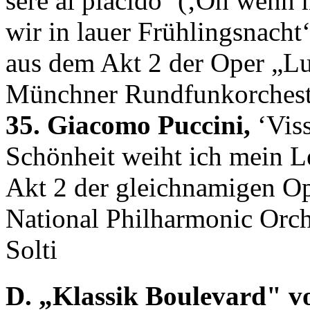
sere al placido‘ (‚Oh wen
wir in lauer Frühlingsnacht
aus dem Akt 2 der Oper „Lu
Münchner Rundfunkorcheste
35. Giacomo Puccini,
‘Viss
Schönheit weiht ich mein L
Akt 2 der gleichnamigen O
National Philharmonic Orch
Solti
D. „Klassik Boulevard" vo