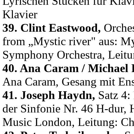
Lyrischen Stücken für Klavi
Klavier
39. Clint Eastwood,
Orchest
from „Mystic river" aus: My
Symphony Orchestra, Leitu
40. Ana Caram / Michael 
Ana Caram, Gesang mit En
41. Joseph Haydn,
Satz 4: 
der Sinfonie Nr. 46 H-dur,
Music London, Leitung: C