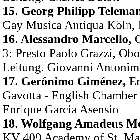
15. Georg Philipp Telema
Gay Musica Antiqua Köln, 
16. Alessandro Marcello,
O
3: Presto Paolo Grazzi, Ob
Leitung. Giovanni Antonim
17. Gerónimo Giménez,
En
Gavotta - English Chamber 
Enrique Garcia Asensio
18. Wolfgang Amadeus Mo
KV 409 Academy of St. Mart