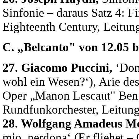
Sinfonie – daraus Satz 4: Fi
Eighteenth Century, Leitun
C. „Belcanto" von 12.05 bi
27. Giacomo Puccini,
‘Donn
wohl ein Wesen?‘), Arie de
Oper „Manon Lescaut" Ben
Rundfunkorchester, Leitun
28. Wolfgang Amadeus Mo
mio, perdona‘ (Er fliehet – 