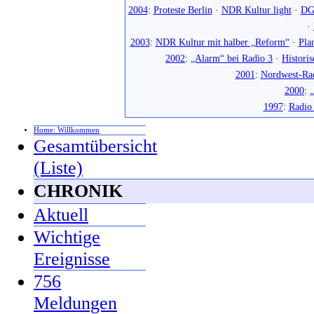
2004
:
Proteste Berlin
·
NDR Kultur light
·
DG
·
2003
:
NDR Kultur mit halber „Reform“
·
Pla
2002
:
„Alarm“ bei Radio 3
·
Histori
2001
:
Nordwest-Ra
2000
:
„
1997
:
Radio
Home: Willkommen
Gesamtübersicht
(Liste)
CHRONIK
Aktuell
Wichtige
Ereignisse
756
Meldungen