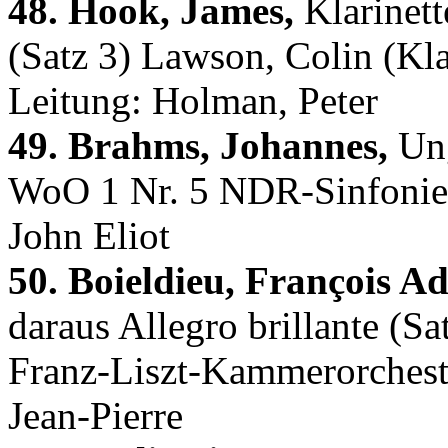
48. Hook, James,
Klarinett
(Satz 3) Lawson, Colin (Kla
Leitung: Holman, Peter
49. Brahms, Johannes,
Ung
WoO 1 Nr. 5 NDR-Sinfonieor
John Eliot
50. Boieldieu, François Ad
daraus Allegro brillante (S
Franz-Liszt-Kammerorcheste
Jean-Pierre