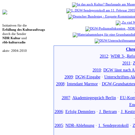
Initiativen für die
Erfüllung des Kulturauftrags
durch die Sender
NDR Kultur
und
rbb-kulturradio
Chro
aktiv: 2004-2010
2012
:
WDR 3-„Refo
2011
:
Z
2010
:
DGW lässt nach Ab
2009
:
DGW-Eingabe
·
Unterschriften-Ak
2008
:
Intendant Marmor
·
DGW-Grundsatztex
2007
:
Akademiegespräch Berlin
·
EU-Komm
En
2006
:
Erfolg Demmlers
·
J. Bertram
·
J. Kesti
2005
:
NDR-Ablehnung
·
1. Sendeprotokoll
·
Z