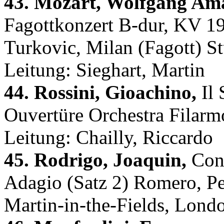
43. Mozart, Wolfgang Ama
Fagottkonzert B-dur, KV 191
Turkovic, Milan (Fagott) S
Leitung: Sieghart, Martin
44. Rossini, Gioachino,
Il 
Ouvertüre Orchestra Filarmo
Leitung: Chailly, Riccardo
45. Rodrigo, Joaquin,
Conc
Adagio (Satz 2) Romero, Pe
Martin-in-the-Fields, Londo