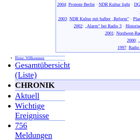
2004
:
Proteste Berlin
·
NDR Kultur light
·
DG
·
2003
:
NDR Kultur mit halber „Reform“
·
Pla
2002
:
„Alarm“ bei Radio 3
·
Histori
2001
:
Nordwest-Ra
2000
:
„
1997
:
Radio
Home: Willkommen
Gesamtübersicht
(Liste)
CHRONIK
Aktuell
Wichtige
Ereignisse
756
Meldungen