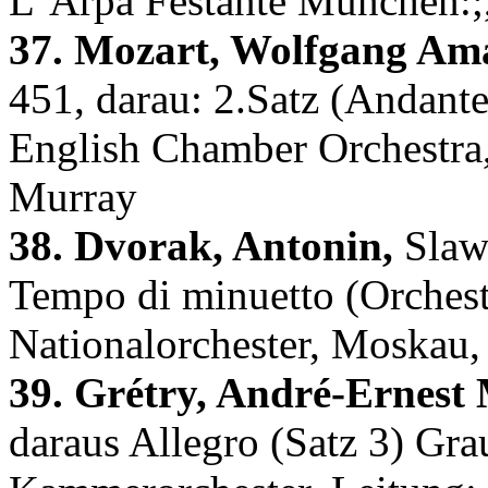
L‘Arpa Festante München:;,
37. Mozart, Wolfgang Am
451, darau: 2.Satz (Andante
English Chamber Orchestra,
Murray
38. Dvorak, Antonin,
Slawi
Tempo di minuetto (Orchest
Nationalorchester, Moskau, 
39. Grétry, André-Ernest 
daraus Allegro (Satz 3) Gr