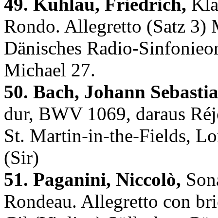
49. Kuhlau, Friedrich,
Kla
Rondo. Allegretto (Satz 3) 
Dänisches Radio-Sinfonieor
Michael 27.
50. Bach, Johann Sebastia
dur, BWV 1069, daraus Réj
St. Martin-in-the-Fields, L
(Sir)
51. Paganini, Niccolò,
Sona
Rondeau. Allegretto con br