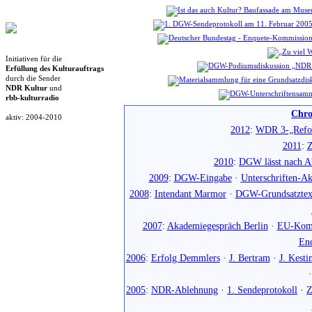
Initiativen für die
Erfüllung des Kulturauftrags
durch die Sender
NDR Kultur
und
rbb-kulturradio
Chro
aktiv: 2004-2010
2012
:
WDR 3-„Refo
2011
:
Z
2010
:
DGW lässt nach Ab
2009
:
DGW-Eingabe
·
Unterschriften-Ak
2008
:
Intendant Marmor
·
DGW-Grundsatztex
2007
:
Akademiegespräch Berlin
·
EU-Komm
En
2006
:
Erfolg Demmlers
·
J. Bertram
·
J. Kesti
2005
:
NDR-Ablehnung
·
1. Sendeprotokoll
·
Z