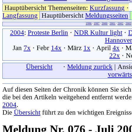
Hauptübersicht Themenseiten:
Kurzfassung
·
Langfassung
Hauptübersicht
Meldungsseiten
1996
·
1997
·
2000
·
2001
·
2002
·
2003
2004
:
Proteste Berlin
·
NDR Kultur light
·
Hannove
Jan
7x
· Febr
14x
· März
1x
· April
4x
· M
22x
· N
xxx
Übersicht
xxx
·
Meldung zurück
| Ansi
vorwärts
Auf diesen Seiten der Chronik können Sie sic
die bei den Artikeln weitgehend entfernt werd
2004
.
Die
Übersicht
führt zu den wichtigen Ereignis
Meldung Nr. 076 - Juli 20