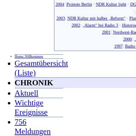
2004
:
Proteste Berlin
·
NDR Kultur light
·
DG
·
2003
:
NDR Kultur mit halber „Reform“
·
Pla
2002
:
„Alarm“ bei Radio 3
·
Histori
2001
:
Nordwest-Ra
2000
:
„
1997
:
Radio
Home: Willkommen
Gesamtübersicht
(Liste)
CHRONIK
Aktuell
Wichtige
Ereignisse
756
Meldungen