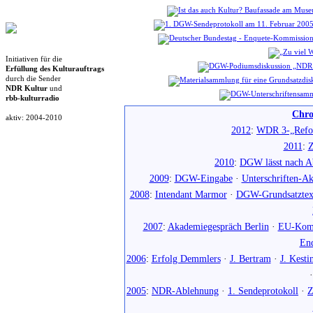
Initiativen für die
Erfüllung des Kulturauftrags
durch die Sender
NDR Kultur
und
rbb-kulturradio
Chro
aktiv: 2004-2010
2012
:
WDR 3-„Refo
2011
:
Z
2010
:
DGW lässt nach Ab
2009
:
DGW-Eingabe
·
Unterschriften-Ak
2008
:
Intendant Marmor
·
DGW-Grundsatztex
2007
:
Akademiegespräch Berlin
·
EU-Komm
En
2006
:
Erfolg Demmlers
·
J. Bertram
·
J. Kesti
2005
:
NDR-Ablehnung
·
1. Sendeprotokoll
·
Z