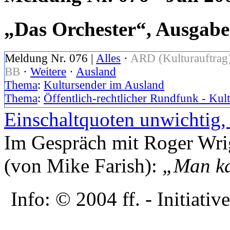
„Das Orchester“, Ausgabe 
Meldung Nr. 076 |
Alles
·
ARD (Kulturauftrag
BB
·
Weitere
·
Ausland
Thema
:
Kultursender im Ausland
Thema
:
Öffentlich-rechtlicher Rundfunk - Kul
Einschaltquoten unwichtig,
Im Gespräch mit Roger Wri
(von Mike Farish):
„Man ka
Info: © 2004 ff. - Initia