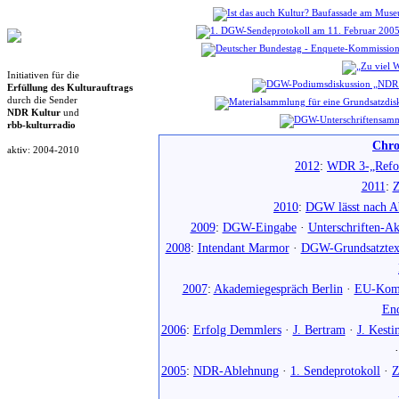
Initiativen für die
Erfüllung des Kulturauftrags
durch die Sender
NDR Kultur
und
rbb-kulturradio
Chro
aktiv: 2004-2010
2012
:
WDR 3-„Refo
2011
:
Z
2010
:
DGW lässt nach Ab
2009
:
DGW-Eingabe
·
Unterschriften-Ak
2008
:
Intendant Marmor
·
DGW-Grundsatztex
2007
:
Akademiegespräch Berlin
·
EU-Komm
En
2006
:
Erfolg Demmlers
·
J. Bertram
·
J. Kesti
2005
:
NDR-Ablehnung
·
1. Sendeprotokoll
·
Z