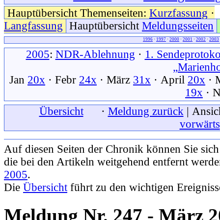
Hauptübersicht Themenseiten:
Kurzfassung
·
Langfassung
Hauptübersicht
Meldungsseiten
1996
·
1997
·
2000
·
2001
·
2002
·
2003
2005
:
NDR-Ablehnung
·
1. Sendeprotoko
„Marienh
Jan
20x
· Febr
24x
· März
31x
· April
20x
· 
19x
· 
xxx
Übersicht
xxx
·
Meldung zurück
| Ansic
vorwärts
Auf diesen Seiten der Chronik können Sie sic
die bei den Artikeln weitgehend entfernt werd
2005
.
Die
Übersicht
führt zu den wichtigen Ereignis
Meldung Nr. 247 - März 