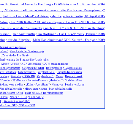
hronik der Ereignisse
eform“
·
Geschichte des Staatsvertrags
1
:
Zukunft des Rundfunks
h Ablehnung der Eingabe ihre Arbeit ruhen
n-Aktion
·
2.445x
·
NDR-Ablehnung
·
DGW-Stellungnahme
Sonntagskonzerte
·
Gespräch mit NDR
·
Hörempfehlung Bayern Klassik
 zu Gebühren
·
Gebührenurteil
·
Vergleich Nr. 2
·
Enquete-Kommission
amburg
·
Gründung DGW BB
·
Vergleich Nr. 1
·
Mainz
·
Bayern Klassik
-Dossier
·
EU-Komm.
·
Enquete-Komm.
·
„Marienhof“
·
Goebbels-Zitat
ündung
·
epd medien
·
„Kultur-Ajatollahs“
·
Hannover
·
Postkartenaktion
Plan rbb kulturradio
·
Mirow statt Knauer
·
Start rbb kulturradio
orische Hörer-Kritik
·
Pläne des NDR-Hörfunkdirektors
-Radio
·
Neues NDR-Logo ohne Antje
0
:
„Vorsicht Quotenfalle“
dio 3 von ORB, NDR und SFB