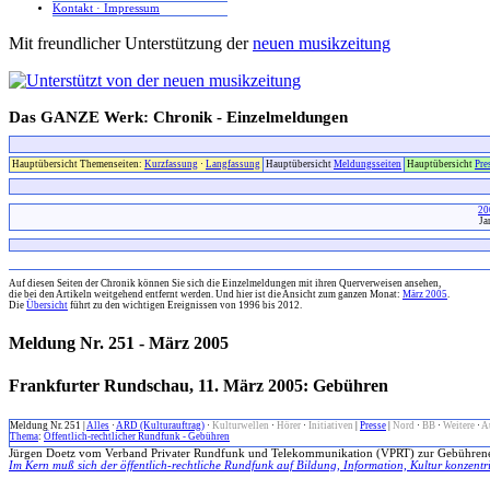
Kontakt · Impressum
Mit freundlicher Unterstützung der
neuen musikzeitung
Das GANZE Werk: Chronik - Einzelmeldungen
Hauptübersicht Themenseiten:
Kurzfassung
·
Langfassung
Hauptübersicht
Meldungsseiten
Hauptübersicht
Pre
20
Ja
xx
Auf diesen Seiten der Chronik können Sie sich die Einzelmeldungen mit ihren Querverweisen ansehen,
die bei den Artikeln weitgehend entfernt werden. Und hier ist die Ansicht zum ganzen Monat:
März 2005
.
Die
Übersicht
führt zu den wichtigen Ereignissen von 1996 bis 2012.
Meldung Nr. 251 - März 2005
Frankfurter Rundschau, 11. März 2005: Gebühren
Meldung Nr. 251 |
Alles
·
ARD (Kulturauftrag)
·
Kulturwellen
·
Hörer
·
Initiativen
|
Presse
|
Nord
·
BB
·
Weitere
·
A
Thema
:
Öffentlich-rechtlicher Rundfunk - Gebühren
Jürgen Doetz vom Verband Privater Rundfunk und Telekommunikation (VPRT) zur Gebühren
Im Kern muß sich der öffentlich-rechtliche Rundfunk auf Bildung, Information, Kultur konzentr