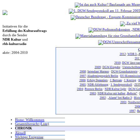
Initiativen für die
Erfüllung des Kulturauftrags
durch die Sender
NDR Kultur
und
rbb-kulturradio
C
aktiv: 2004-2010
2012
:
WDR 3-„R
201
2010
:
DGW lässt nac
2009
:
DGW-Eingabe
·
Unterschrifte
2008
:
Intendant Marmor
·
DGW-Grundsatztexte
·
2007
:
Akademiegespräch Berlin
·
EU-Kommission
2006
:
Erfolg Demmlers
·
J. Bertram
·
J. Kesting
·
H
2005
:
NDR-Ablehnung
·
1. Sendeprotokoll
·
ZEIT
2004
:
Proteste Berlin
·
NDR Kultur light
·
DGW-Gr
2003
:
NDR Kultur mit halber „Reform“
·
2002
:
„Alarm“ bei Radio 3
·
Hist
2001
:
Nordwest
200
1997
:
Ra
Home: Willkommen
Gesamtübersicht (Liste)
CHRONIK
Aktuell
Wichtige Ereignisse