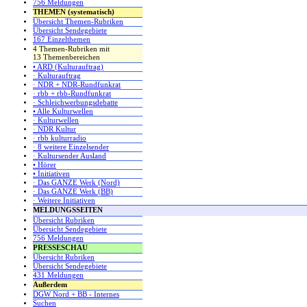
756 Meldungen
THEMEN (systematisch)
Übersicht Themen-Rubriken
Übersicht Sendegebiete
167 Einzelthemen
4 Themen-Rubriken mit
13 Themenbereichen
• ARD (Kulturauftrag)
· Kulturauftrag
· NDR + NDR-Rundfunkrat
· rbb + rbb-Rundfunkrat
· Schleichwerbungsdebatte
• Alle Kulturwellen
· Kulturwellen
· NDR Kultur
· rbb kulturradio
· 8 weitere Einzelsender
· Kultursender Ausland
• Hörer
• Initiativen
· Das GANZE Werk (Nord)
· Das GANZE Werk (BB)
· Weitere Initiativen
MELDUNGSSEITEN
Übersicht Rubriken
Übersicht Sendegebiete
756 Meldungen
PRESSESCHAU
Übersicht Rubriken
Übersicht Sendegebiete
431 Meldungen
Außerdem
DGW Nord + BB - Internes
Suchen