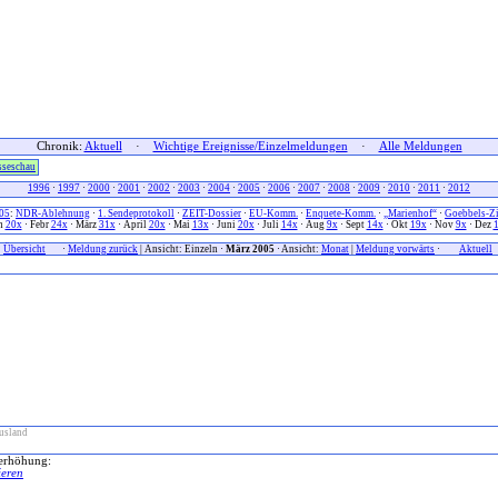
Chronik:
Aktuell
·
Wichtige Ereignisse/Einzelmeldungen
·
Alle Meldungen
sseschau
1996
·
1997
·
2000
·
2001
·
2002
·
2003
·
2004
·
2005
·
2006
·
2007
·
2008
·
2009
·
2010
·
2011
·
2012
05
:
NDR-Ablehnung
·
1. Sendeprotokoll
·
ZEIT-Dossier
·
EU-Komm.
·
Enquete-Komm.
·
„Marienhof“
·
Goebbels-Zi
n
20x
· Febr
24x
· März
31x
· April
20x
· Mai
13x
· Juni
20x
· Juli
14x
· Aug
9x
· Sept
14x
· Okt
19x
· Nov
9x
· Dez
x
Übersicht
xxx
·
Meldung zurück
| Ansicht: Einzeln ·
März 2005
· Ansicht:
Monat
|
Meldung vorwärts
·
xxx
Aktuell
x
usland
erhöhung:
ieren