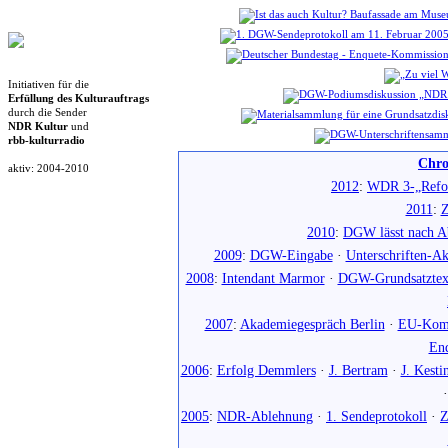
Initiativen für die
Erfüllung des Kulturauftrags
durch die Sender
NDR Kultur
und
rbb-kulturradio
Chro
aktiv: 2004-2010
2012
:
WDR 3-„Refo
2011
:
Z
2010
:
DGW lässt nach Ab
2009
:
DGW-Eingabe
·
Unterschriften-Ak
2008
:
Intendant Marmor
·
DGW-Grundsatztex
2007
:
Akademiegespräch Berlin
·
EU-Komm
En
2006
:
Erfolg Demmlers
·
J. Bertram
·
J. Kesti
2005
:
NDR-Ablehnung
·
1. Sendeprotokoll
·
Z