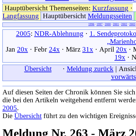
Hauptübersicht Themenseiten:
Kurzfassung
·
Langfassung
Hauptübersicht
Meldungsseiten
1996
·
1997
·
2000
·
2001
·
2002
·
2003
2005
:
NDR-Ablehnung
·
1. Sendeprotoko
„Marienh
Jan
20x
· Febr
24x
· März
31x
· April
20x
· 
19x
· 
xxx
Übersicht
xxx
·
Meldung zurück
| Ansic
vorwärts
Auf diesen Seiten der Chronik können Sie sic
die bei den Artikeln weitgehend entfernt werd
2005
.
Die
Übersicht
führt zu den wichtigen Ereignis
Meldung Nr. 263 - März 