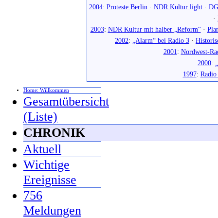
2004
:
Proteste Berlin
·
NDR Kultur light
·
DG
·
2003
:
NDR Kultur mit halber „Reform“
·
Pla
2002
:
„Alarm“ bei Radio 3
·
Histori
2001
:
Nordwest-Ra
2000
:
„
1997
:
Radio
Home: Willkommen
Gesamtübersicht
(Liste)
CHRONIK
Aktuell
Wichtige
Ereignisse
756
Meldungen