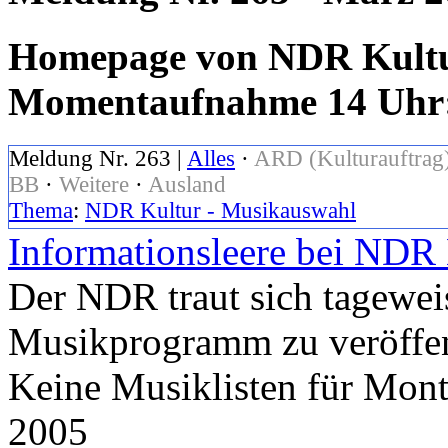
Homepage von NDR Kultur
Momentaufnahme 14 Uhr: 
Meldung Nr. 263 |
Alles
·
ARD (Kulturauftrag
BB
·
Weitere
·
Ausland
Thema
:
NDR Kultur - Musikauswahl
Informationsleere bei NDR 
Der NDR traut sich tageweis
Musikprogramm zu veröffen
Keine Musiklisten für Mont
2005