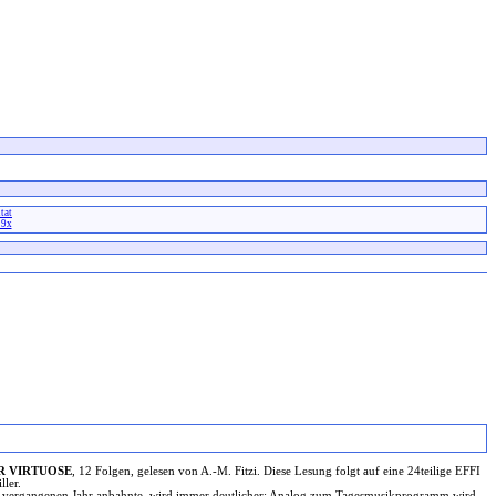
tat
19x
xx
DER VIRTUOSE
, 12 Folgen, gelesen von A.-M. Fitzi. Diese Lesung folgt auf eine 24teilige EFFI
ler.
 im vergangenen Jahr anbahnte, wird immer deutlicher: Analog zum Tagesmusikprogramm wird