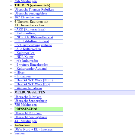
756 Meldungen
THEMEN (systematisch)
Übersicht Themen-Rubriken
Übersicht Sendegebiete
167 Einzelthemen
4 Themen-Rubriken mit
13 Themenbereichen
• ARD (Kulturauftrag)
· Kulturauftrag
· NDR + NDR-Rundfunkrat
· rbb + rbb-Rundfunkrat
· Schleichwerbungsdebatte
• Alle Kulturwellen
· Kulturwellen
· NDR Kultur
· rbb kulturradio
· 8 weitere Einzelsender
· Kultursender Ausland
• Hörer
• Initiativen
· Das GANZE Werk (Nord)
· Das GANZE Werk (BB)
· Weitere Initiativen
MELDUNGSSEITEN
Übersicht Rubriken
Übersicht Sendegebiete
756 Meldungen
PRESSESCHAU
Übersicht Rubriken
Übersicht Sendegebiete
431 Meldungen
Außerdem
DGW Nord + BB - Internes
Suchen