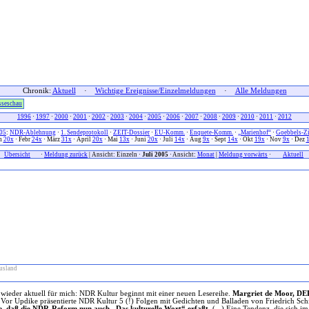
Chronik:
Aktuell
·
Wichtige Ereignisse/Einzelmeldungen
·
Alle Meldungen
sseschau
1996
·
1997
·
2000
·
2001
·
2002
·
2003
·
2004
·
2005
·
2006
·
2007
·
2008
·
2009
·
2010
·
2011
·
2012
05
:
NDR-Ablehnung
·
1. Sendeprotokoll
·
ZEIT-Dossier
·
EU-Komm.
·
Enquete-Komm.
·
„Marienhof“
·
Goebbels-Zi
n
20x
· Febr
24x
· März
31x
· April
20x
· Mai
13x
· Juni
20x
· Juli
14x
· Aug
9x
· Sept
14x
· Okt
19x
· Nov
9x
· Dez
xx
Übersicht
xxx
·
Meldung zurück
| Ansicht: Einzeln ·
Juli 2005
· Ansicht:
Monat
|
Meldung vorwärts
·
xxx
Aktuell
x
usland
ieder aktuell für mich: NDR Kultur beginnt mit einer neuen Lesereihe.
Margriet de Moor, 
Vor Updike präsentierte NDR Kultur 5 (!) Folgen mit Gedichten und Balladen von Friedrich Schil
e, daß die NDR-Reform nun auch „Das kulturelle Wort“ erfaßt.
(...) Eine Tendenz, die sich