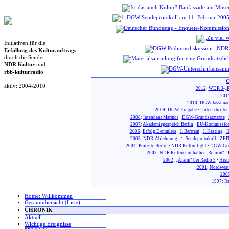
Initiativen für die
Erfüllung des Kulturauftrags
durch die Sender
NDR Kultur
und
rbb-kulturradio
C
aktiv: 2004-2010
2012
:
WDR 3-„R
201
2010
:
DGW lässt nac
2009
:
DGW-Eingabe
·
Unterschrifte
2008
:
Intendant Marmor
·
DGW-Grundsatztexte
·
2007
:
Akademiegespräch Berlin
·
EU-Kommission
2006
:
Erfolg Demmlers
·
J. Bertram
·
J. Kesting
·
H
2005
:
NDR-Ablehnung
·
1. Sendeprotokoll
·
ZEIT
2004
:
Proteste Berlin
·
NDR Kultur light
·
DGW-Gr
2003
:
NDR Kultur mit halber „Reform“
·
2002
:
„Alarm“ bei Radio 3
·
Hist
2001
:
Nordwest
200
1997
:
Ra
Home: Willkommen
Gesamtübersicht (Liste)
CHRONIK
Aktuell
Wichtige Ereignisse