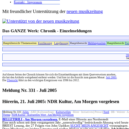
Kontakt · Impressum
Mit freundlicher Unterstützung der
neuen musikzeitung
Das GANZE Werk: Chronik - Einzelmeldungen
Hauptübersicht Themenseiten:
Kurzfassung
·
Langfassung
Hauptübersicht
Meldungsseiten
Hauptübersicht
Pre
20
Ja
x
Auf diesen Seiten der Chronik können Sie sich die Einzelmeldungen mit ihren Querverweisen ansehen,
die bei den Artikeln weitgehend entfernt werden. Und hier ist die Ansicht zum ganzen Monat:
Juli 2005
.
Die
Übersicht
führt zu den wichtigen Ereignissen von 1996 bis 2012.
Meldung Nr. 331 - Juli 2005
Hörerin, 21. Juli 2005: NDR Kultur, Am Morgen vorgelesen
Meldung Nr. 331 |
Alles
·
ARD (Kulturauftrag)
·
Kulturwellen
·
Hörer
·
Initiativen
|
Presse
|
Nord
·
BB
·
Weitere
·
A
Thema
:
NDR Kultur - Kulturelles Wort - Am Morgen vorgelesen
BELLETIRILI - Am Morgen vorgelesen.
E-Mail einer Hörerin aus Norderstedt
Eine mich schon seit dem vergangenen Jahr „unterschwellig“ bedrückende Ahnung wird heute w
BRIEST Lesung, der 27 Folgen von John Updikes
SUCHT MEIN ANGESICHT
vorausgingen. 
Diese Mischung aus leichter Literatur und großen Werken macht mir zu schaffen.
Ich befürcht