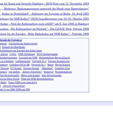
hronik der Ereignisse
eform“
·
Geschichte des Staatsvertrags
1
:
Zukunft des Rundfunks
h Ablehnung der Eingabe ihre Arbeit ruhen
n-Aktion
·
2.445x
·
NDR-Ablehnung
·
DGW-Stellungnahme
Sonntagskonzerte
·
Gespräch mit NDR
·
Hörempfehlung Bayern Klassik
 zu Gebühren
·
Gebührenurteil
·
Vergleich Nr. 2
·
Enquete-Kommission
amburg
·
Gründung DGW BB
·
Vergleich Nr. 1
·
Mainz
·
Bayern Klassik
-Dossier
·
EU-Komm.
·
Enquete-Komm.
·
„Marienhof“
·
Goebbels-Zitat
ündung
·
epd medien
·
„Kultur-Ajatollahs“
·
Hannover
·
Postkartenaktion
Plan rbb kulturradio
·
Mirow statt Knauer
·
Start rbb kulturradio
orische Hörer-Kritik
·
Pläne des NDR-Hörfunkdirektors
-Radio
·
Neues NDR-Logo ohne Antje
0
:
„Vorsicht Quotenfalle“
dio 3 von ORB, NDR und SFB