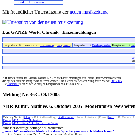
Kontakt · Impressum
Mit freundlicher Unterstützung der
neuen musikzeitung
Das GANZE Werk: Chronik - Einzelmeldungen
Hauptübersicht Themenseiten:
Kurzfassung
·
Langfassung
Hauptübersicht
Meldungsseiten
Hauptübersicht
Pre
20
Ja
x
Auf diesen Seiten der Chronik können Sie sich die Einzelmeldungen mit ihren Querverweisen ansehen,
die bei den Artikeln weitgehend entfernt werden. Und hier ist die Ansicht zum ganzen Monat:
Okt 2005
.
Die
Übersicht
führt zu den wichtigen Ereignissen von 1996 bis 2012.
Meldung Nr. 363 - Okt 2005
NDR Kultur, Matinee, 6. Oktober 2005: Moderatoren-Weisheite
Meldung Nr. 363 |
Alles
·
ARD (Kulturauftrag)
·
Kulturwellen
·
Hörer
·
Initiativen
|
Presse
|
Nord
·
BB
·
Weitere
·
A
Thema
:
NDR Kultur - Moderation
Thema
:
NDR Kultur - NDR Kultur in der Satire
Fünf merkwürdige Beiträge des Moderators:
„Vielleicht“
könnte der Moderator diese Sprüche ganz einfach bleiben lassen?
-
„Der Umweg ist das Ziel“
- Zynismus pur für die Hörer