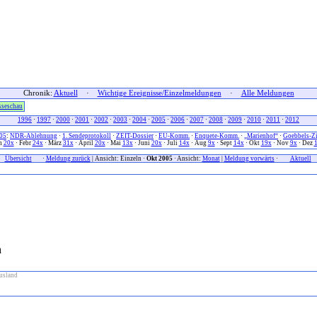
Chronik:
Aktuell
·
Wichtige Ereignisse/Einzelmeldungen
·
Alle Meldungen
sseschau
1996
·
1997
·
2000
·
2001
·
2002
·
2003
·
2004
·
2005
·
2006
·
2007
·
2008
·
2009
·
2010
·
2011
·
2012
05
:
NDR-Ablehnung
·
1. Sendeprotokoll
·
ZEIT-Dossier
·
EU-Komm.
·
Enquete-Komm.
·
„Marienhof“
·
Goebbels-Zi
n
20x
· Febr
24x
· März
31x
· April
20x
· Mai
13x
· Juni
20x
· Juli
14x
· Aug
9x
· Sept
14x
· Okt
19x
· Nov
9x
· Dez
xx
Übersicht
xxx
·
Meldung zurück
| Ansicht: Einzeln ·
Okt 2005
· Ansicht:
Monat
|
Meldung vorwärts
·
xxx
Aktuell
x
n
usland