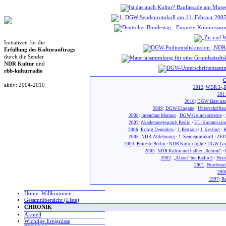
Initiativen für die
Erfüllung des Kulturauftrags
durch die Sender
NDR Kultur
und
rbb-kulturradio
C
aktiv: 2004-2010
2012
:
WDR 3-„R
201
2010
:
DGW lässt nac
2009
:
DGW-Eingabe
·
Unterschrifte
2008
:
Intendant Marmor
·
DGW-Grundsatztexte
·
2007
:
Akademiegespräch Berlin
·
EU-Kommission
2006
:
Erfolg Demmlers
·
J. Bertram
·
J. Kesting
·
H
2005
:
NDR-Ablehnung
·
1. Sendeprotokoll
·
ZEIT
2004
:
Proteste Berlin
·
NDR Kultur light
·
DGW-Gr
2003
:
NDR Kultur mit halber „Reform“
·
2002
:
„Alarm“ bei Radio 3
·
Hist
2001
:
Nordwest
200
1997
:
Ra
Home: Willkommen
Gesamtübersicht (Liste)
CHRONIK
Aktuell
Wichtige Ereignisse