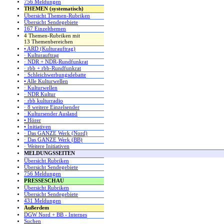
756 Meldungen
THEMEN (systematisch)
Übersicht Themen-Rubriken
Übersicht Sendegebiete
167 Einzelthemen
4 Themen-Rubriken mit
13 Themenbereichen
• ARD (Kulturauftrag)
· Kulturauftrag
· NDR + NDR-Rundfunkrat
· rbb + rbb-Rundfunkrat
· Schleichwerbungsdebatte
• Alle Kulturwellen
· Kulturwellen
· NDR Kultur
· rbb kulturradio
· 8 weitere Einzelsender
· Kultursender Ausland
• Hörer
• Initiativen
· Das GANZE Werk (Nord)
· Das GANZE Werk (BB)
· Weitere Initiativen
MELDUNGSSEITEN
Übersicht Rubriken
Übersicht Sendegebiete
756 Meldungen
PRESSESCHAU
Übersicht Rubriken
Übersicht Sendegebiete
431 Meldungen
Außerdem
DGW Nord + BB - Internes
Suchen