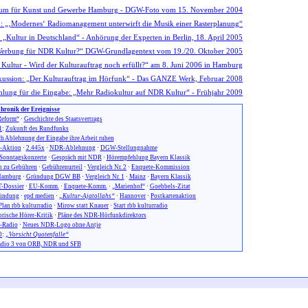
hronik der Ereignisse
eform“
·
Geschichte des Staatsvertrags
1
:
Zukunft des Rundfunks
h Ablehnung der Eingabe ihre Arbeit ruhen
n-Aktion
·
2.445x
·
NDR-Ablehnung
·
DGW-Stellungnahme
Sonntagskonzerte
·
Gespräch mit NDR
·
Hörempfehlung Bayern Klassik
 zu Gebühren
·
Gebührenurteil
·
Vergleich Nr. 2
·
Enquete-Kommission
amburg
·
Gründung DGW BB
·
Vergleich Nr. 1
·
Mainz
·
Bayern Klassik
-Dossier
·
EU-Komm.
·
Enquete-Komm.
·
„Marienhof“
·
Goebbels-Zitat
ündung
·
epd medien
·
„Kultur-Ajatollahs“
·
Hannover
·
Postkartenaktion
Plan rbb kulturradio
·
Mirow statt Knauer
·
Start rbb kulturradio
orische Hörer-Kritik
·
Pläne des NDR-Hörfunkdirektors
-Radio
·
Neues NDR-Logo ohne Antje
0
:
„Vorsicht Quotenfalle“
dio 3 von ORB, NDR und SFB