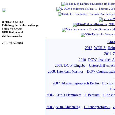
Initiativen für die
Erfüllung des Kulturauftrags
durch die Sender
NDR Kultur
und
rbb-kulturradio
Chro
aktiv: 2004-2010
2012
:
WDR 3-„Refo
2011
:
Z
2010
:
DGW lässt nach Ab
2009
:
DGW-Eingabe
·
Unterschriften-Ak
2008
:
Intendant Marmor
·
DGW-Grundsatztex
2007
:
Akademiegespräch Berlin
·
EU-Komm
En
2006
:
Erfolg Demmlers
·
J. Bertram
·
J. Kesti
2005
:
NDR-Ablehnung
·
1. Sendeprotokoll
·
Z