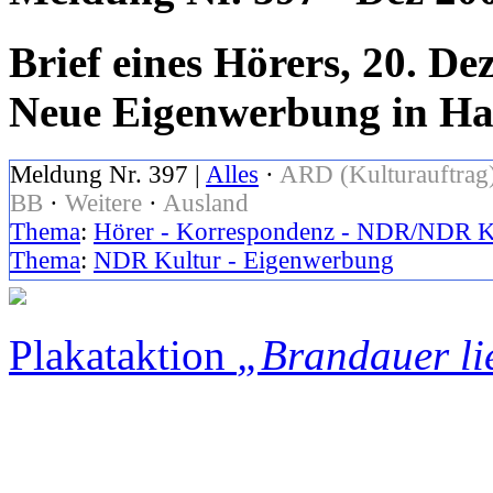
Brief eines Hörers, 20. D
Neue Eigenwerbung in H
Meldung Nr. 397 |
Alles
·
ARD (Kulturauftrag
BB
·
Weitere
·
Ausland
Thema
:
Hörer - Korrespondenz - NDR/NDR K
Thema
:
NDR Kultur - Eigenwerbung
Plakataktion
„Brandauer li