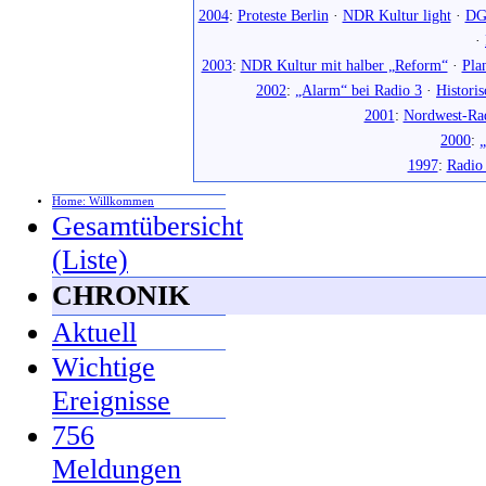
2004
:
Proteste Berlin
·
NDR Kultur light
·
DG
·
2003
:
NDR Kultur mit halber „Reform“
·
Pla
2002
:
„Alarm“ bei Radio 3
·
Histori
2001
:
Nordwest-Ra
2000
:
„
1997
:
Radio
Home: Willkommen
Gesamtübersicht
(Liste)
CHRONIK
Aktuell
Wichtige
Ereignisse
756
Meldungen