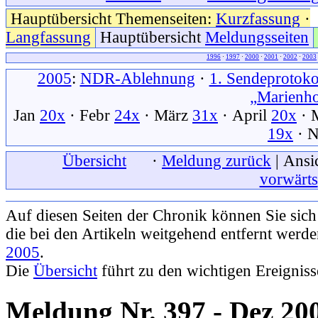
Hauptübersicht Themenseiten:
Kurzfassung
·
Langfassung
Hauptübersicht
Meldungsseiten
1996
·
1997
·
2000
·
2001
·
2002
·
2003
2005
:
NDR-Ablehnung
·
1. Sendeprotoko
„Marienh
Jan
20x
· Febr
24x
· März
31x
· April
20x
· 
19x
· 
xxx
Übersicht
xxx
·
Meldung zurück
| Ansi
vorwärts
Auf diesen Seiten der Chronik können Sie sic
die bei den Artikeln weitgehend entfernt werd
2005
.
Die
Übersicht
führt zu den wichtigen Ereignis
Meldung Nr. 397 - Dez 20