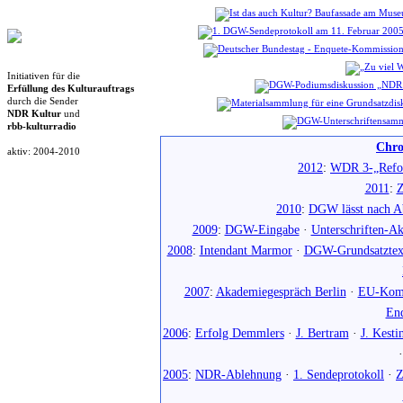
Initiativen für die
Erfüllung des Kulturauftrags
durch die Sender
NDR Kultur
und
rbb-kulturradio
Chro
aktiv: 2004-2010
2012
:
WDR 3-„Refo
2011
:
Z
2010
:
DGW lässt nach Ab
2009
:
DGW-Eingabe
·
Unterschriften-Ak
2008
:
Intendant Marmor
·
DGW-Grundsatztex
2007
:
Akademiegespräch Berlin
·
EU-Komm
En
2006
:
Erfolg Demmlers
·
J. Bertram
·
J. Kesti
2005
:
NDR-Ablehnung
·
1. Sendeprotokoll
·
Z