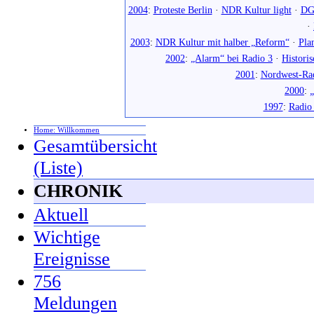
2004
:
Proteste Berlin
·
NDR Kultur light
·
DG
·
2003
:
NDR Kultur mit halber „Reform“
·
Pla
2002
:
„Alarm“ bei Radio 3
·
Histori
2001
:
Nordwest-Ra
2000
:
„
1997
:
Radio
Home: Willkommen
Gesamtübersicht
(Liste)
CHRONIK
Aktuell
Wichtige
Ereignisse
756
Meldungen