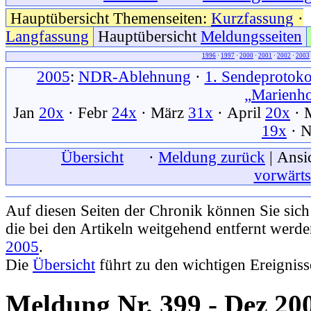
Hauptübersicht Themenseiten:
Kurzfassung
·
Langfassung
Hauptübersicht
Meldungsseiten
1996
·
1997
·
2000
·
2001
·
2002
·
2003
2005
:
NDR-Ablehnung
·
1. Sendeprotoko
„Marienh
Jan
20x
· Febr
24x
· März
31x
· April
20x
· 
19x
· 
xxx
Übersicht
xxx
·
Meldung zurück
| Ansi
vorwärts
Auf diesen Seiten der Chronik können Sie sic
die bei den Artikeln weitgehend entfernt werd
2005
.
Die
Übersicht
führt zu den wichtigen Ereignis
Meldung Nr. 399 - Dez 20