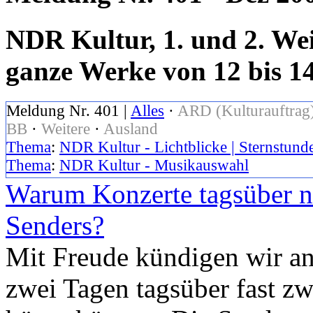
NDR Kultur, 1. und 2. Wei
ganze Werke von 12 bis 1
Meldung Nr. 401 |
Alles
·
ARD (Kulturauftrag
BB
·
Weitere
·
Ausland
Thema
:
NDR Kultur - Lichtblicke | Sternstund
Thema
:
NDR Kultur - Musikauswahl
Warum Konzerte tagsüber n
Senders?
Mit Freude kündigen wir an
zwei Tagen tagsüber fast z