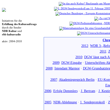
Initiativen für die
Erfüllung des Kulturauftrags
durch die Sender
NDR Kultur
und
rbb-kulturradio
Chro
aktiv: 2004-2010
2012
:
WDR 3-„Refo
2011
:
Z
2010
:
DGW lässt nach Ab
2009
:
DGW-Eingabe
·
Unterschriften-Ak
2008
:
Intendant Marmor
·
DGW-Grundsatztex
2007
:
Akademiegespräch Berlin
·
EU-Komm
En
2006
:
Erfolg Demmlers
·
J. Bertram
·
J. Kesti
2005
:
NDR-Ablehnung
·
1. Sendeprotokoll
·
Z