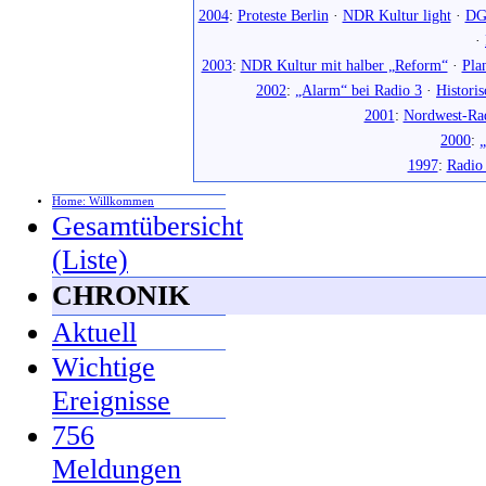
2004
:
Proteste Berlin
·
NDR Kultur light
·
DG
·
2003
:
NDR Kultur mit halber „Reform“
·
Pla
2002
:
„Alarm“ bei Radio 3
·
Histori
2001
:
Nordwest-Ra
2000
:
„
1997
:
Radio
Home: Willkommen
Gesamtübersicht
(Liste)
CHRONIK
Aktuell
Wichtige
Ereignisse
756
Meldungen