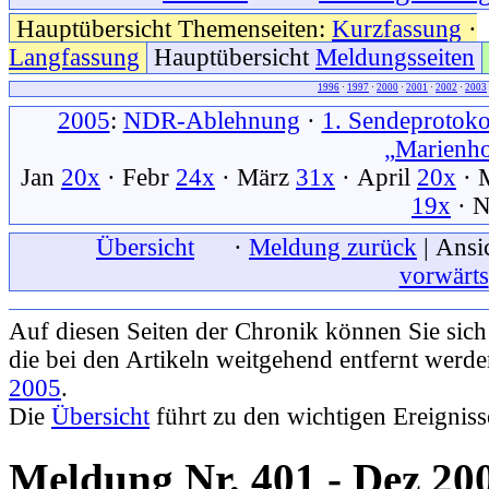
Hauptübersicht Themenseiten:
Kurzfassung
·
Langfassung
Hauptübersicht
Meldungsseiten
1996
·
1997
·
2000
·
2001
·
2002
·
2003
2005
:
NDR-Ablehnung
·
1. Sendeprotoko
„Marienh
Jan
20x
· Febr
24x
· März
31x
· April
20x
· 
19x
· 
xxx
Übersicht
xxx
·
Meldung zurück
| Ansi
vorwärts
Auf diesen Seiten der Chronik können Sie sic
die bei den Artikeln weitgehend entfernt werd
2005
.
Die
Übersicht
führt zu den wichtigen Ereignis
Meldung Nr. 401 - Dez 20