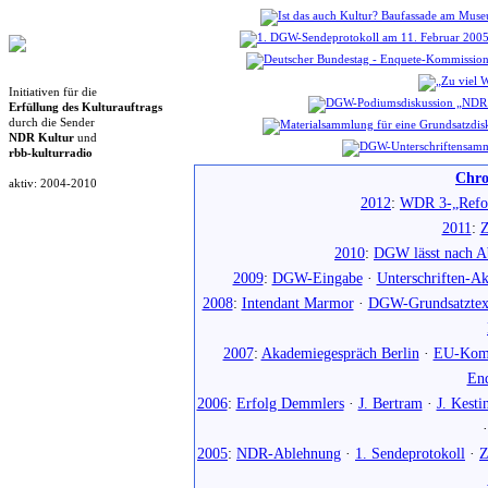
Initiativen für die
Erfüllung des Kulturauftrags
durch die Sender
NDR Kultur
und
rbb-kulturradio
Chro
aktiv: 2004-2010
2012
:
WDR 3-„Refo
2011
:
Z
2010
:
DGW lässt nach Ab
2009
:
DGW-Eingabe
·
Unterschriften-Ak
2008
:
Intendant Marmor
·
DGW-Grundsatztex
2007
:
Akademiegespräch Berlin
·
EU-Komm
En
2006
:
Erfolg Demmlers
·
J. Bertram
·
J. Kesti
2005
:
NDR-Ablehnung
·
1. Sendeprotokoll
·
Z