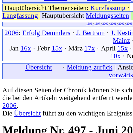
Hauptübersicht Themenseiten:
Kurzfassung
·
Langfassung
Hauptübersicht
Meldungsseiten
1996
·
1997
·
2000
·
2001
·
2002
·
2003
2006
:
Erfolg Demmlers
·
J. Bertram
·
J. Kesti
Mainz
Jan
16x
· Febr
15x
· März
17x
· April
15x
·
10x
· N
xxx
Übersicht
xxx
·
Meldung zurück
| Ansic
vorwärts
Auf diesen Seiten der Chronik können Sie sic
die bei den Artikeln weitgehend entfernt werd
2006
.
Die
Übersicht
führt zu den wichtigen Ereignis
Meldung Nr. 497 - Juni 2