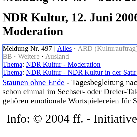
NDR Kultur, 12. Juni 2006
Moderation
Meldung Nr. 497 |
Alles
·
ARD (Kulturauftrag
BB
·
Weitere
·
Ausland
Thema
:
NDR Kultur - Moderation
Thema
:
NDR Kultur - NDR Kultur in der Satir
Staunen ohne Ende
- Tagesbegleitung nac
schon einmal im Sechser- oder Dreier-Ta
gehören emotionale Wortspielereien für S
Info: © 2004 ff. - Initia