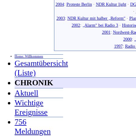
2004
:
Proteste Berlin
·
NDR Kultur light
·
DG
·
2003
:
NDR Kultur mit halber „Reform“
·
Pla
2002
:
„Alarm“ bei Radio 3
·
Histori
2001
:
Nordwest-Ra
2000
:
„
1997
:
Radio
Home: Willkommen
Gesamtübersicht
(Liste)
CHRONIK
Aktuell
Wichtige
Ereignisse
756
Meldungen