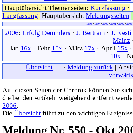
Hauptübersicht Themenseiten:
Kurzfassung
·
Langfassung
Hauptübersicht
Meldungsseiten
1996
·
1997
·
2000
·
2001
·
2002
·
2003
2006
:
Erfolg Demmlers
·
J. Bertram
·
J. Kesti
Mainz
Jan
16x
· Febr
15x
· März
17x
· April
15x
·
10x
· N
xxx
Übersicht
xxx
·
Meldung zurück
| Ansic
vorwärts
Auf diesen Seiten der Chronik können Sie sic
die bei den Artikeln weitgehend entfernt werd
2006
.
Die
Übersicht
führt zu den wichtigen Ereignis
Meldung Nr. 550 - Okt 20