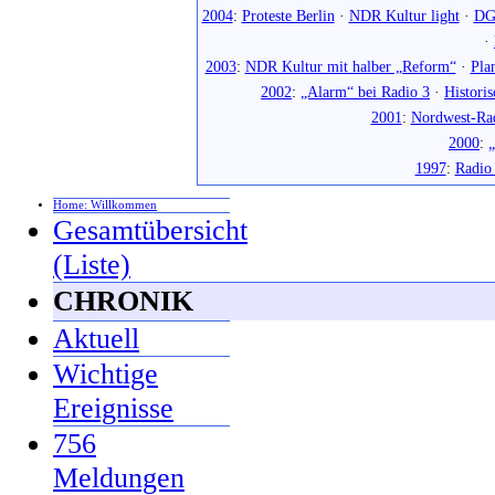
2004
:
Proteste Berlin
·
NDR Kultur light
·
DG
·
2003
:
NDR Kultur mit halber „Reform“
·
Pla
2002
:
„Alarm“ bei Radio 3
·
Histori
2001
:
Nordwest-Ra
2000
:
„
1997
:
Radio
Home: Willkommen
Gesamtübersicht
(Liste)
CHRONIK
Aktuell
Wichtige
Ereignisse
756
Meldungen