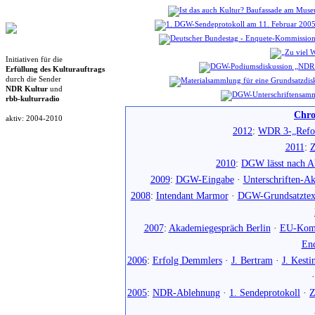
Initiativen für die
Erfüllung des Kulturauftrags
durch die Sender
NDR Kultur
und
rbb-kulturradio
Chro
aktiv: 2004-2010
2012
:
WDR 3-„Refo
2011
:
Z
2010
:
DGW lässt nach Ab
2009
:
DGW-Eingabe
·
Unterschriften-Ak
2008
:
Intendant Marmor
·
DGW-Grundsatztex
2007
:
Akademiegespräch Berlin
·
EU-Komm
En
2006
:
Erfolg Demmlers
·
J. Bertram
·
J. Kesti
2005
:
NDR-Ablehnung
·
1. Sendeprotokoll
·
Z