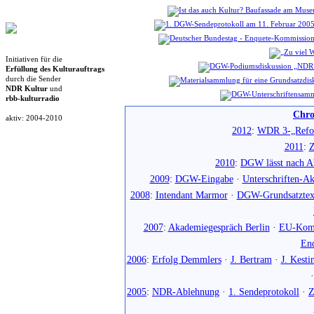
Initiativen für die
Erfüllung des Kulturauftrags
durch die Sender
NDR Kultur
und
rbb-kulturradio
Chro
aktiv: 2004-2010
2012
:
WDR 3-„Refo
2011
:
Z
2010
:
DGW lässt nach Ab
2009
:
DGW-Eingabe
·
Unterschriften-Ak
2008
:
Intendant Marmor
·
DGW-Grundsatztex
2007
:
Akademiegespräch Berlin
·
EU-Komm
En
2006
:
Erfolg Demmlers
·
J. Bertram
·
J. Kesti
2005
:
NDR-Ablehnung
·
1. Sendeprotokoll
·
Z