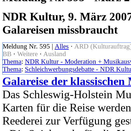
NDR Kultur, 9. März 2007
Galareisen missbraucht
Meldung Nr. 595 |
Alles
·
ARD (Kulturauftrag
BB
·
Weitere
·
Ausland
Thema
:
NDR Kultur - Moderation + Musikaus
Thema
:
Schleichwerbungsdebatte - NDR Kultu
Galareise der klassischen
Das Schleswig-Holstein Mus
Karten für die Reise werde
Reederei zur Verfügung gest