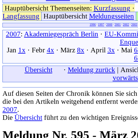
Hauptübersicht Themenseiten:
Kurzfassung
·
Langfassung
Hauptübersicht
Meldungsseiten
1996
·
1997
·
2000
·
2001
·
2002
·
2003
2007
:
Akademiegespräch Berlin
·
EU-Kommis
Enque
Jan
1x
· Febr
4x
· März
8x
· April
3x
· Mai
6
6
xxx
Übersicht
xxx
·
Meldung zurück
| Ansic
vorwärts
Auf diesen Seiten der Chronik können Sie sic
die bei den Artikeln weitgehend entfernt werd
2007
.
Die
Übersicht
führt zu den wichtigen Ereignis
Meldung Nr. 595 - März 