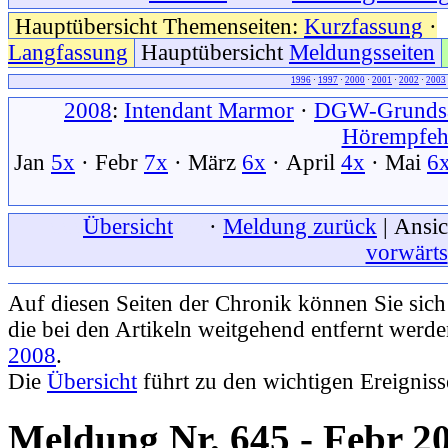
Hauptübersicht Themenseiten:
Kurzfassung
·
Langfassung
Hauptübersicht
Meldungsseiten
1996
·
1997
·
2000
·
2001
·
2002
·
2003
2008
:
Intendant Marmor
·
DGW-Grundsa
Hörempfehl
Jan
5x
· Febr
7x
· März
6x
· April
4x
· Mai
6
xxx
Übersicht
xxx
·
Meldung zurück
| Ansic
vorwärts
Auf diesen Seiten der Chronik können Sie sic
die bei den Artikeln weitgehend entfernt werd
2008
.
Die
Übersicht
führt zu den wichtigen Ereignis
Meldung Nr. 645 - Febr 2