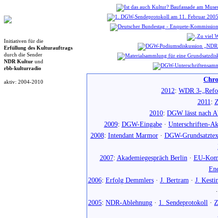
Initiativen für die
Erfüllung des Kulturauftrags
durch die Sender
NDR Kultur
und
rbb-kulturradio
Chro
aktiv: 2004-2010
2012
:
WDR 3-„Refo
2011
:
Z
2010
:
DGW lässt nach Ab
2009
:
DGW-Eingabe
·
Unterschriften-Ak
2008
:
Intendant Marmor
·
DGW-Grundsatztex
2007
:
Akademiegespräch Berlin
·
EU-Komm
En
2006
:
Erfolg Demmlers
·
J. Bertram
·
J. Kesti
2005
:
NDR-Ablehnung
·
1. Sendeprotokoll
·
Z