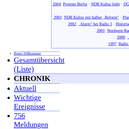
2004
:
Proteste Berlin
·
NDR Kultur light
·
DG
·
2003
:
NDR Kultur mit halber „Reform“
·
Pla
2002
:
„Alarm“ bei Radio 3
·
Histori
2001
:
Nordwest-Ra
2000
:
„
1997
:
Radio
Home: Willkommen
Gesamtübersicht
(Liste)
CHRONIK
Aktuell
Wichtige
Ereignisse
756
Meldungen