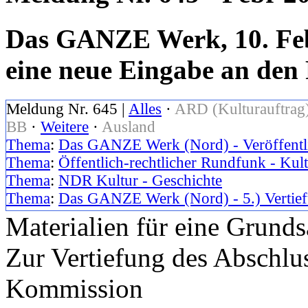
Das GANZE Werk, 10. Feb
eine neue Eingabe an den
Meldung Nr. 645 |
Alles
·
ARD (Kulturauftrag
BB
·
Weitere
·
Ausland
Thema
:
Das GANZE Werk (Nord) - Veröffentlic
Thema
:
Öffentlich-rechtlicher Rundfunk - Kul
Thema
:
NDR Kultur - Geschichte
Thema
:
Das GANZE Werk (Nord) - 5.) Vertief
Materialien für eine Grund
Zur Vertiefung des Abschlu
Kommission