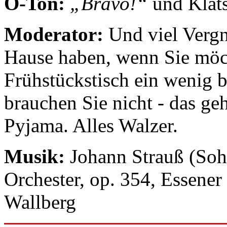
O-Ton:
„Bravo!“
und Klats
Moderator:
Und viel Vergn
Hause haben, wenn Sie möc
Frühstückstisch ein wenig b
brauchen Sie nicht - das g
Pyjama. Alles Walzer.
Musik:
Johann Strauß (Sohn
Orchester, op. 354, Essene
Wallberg