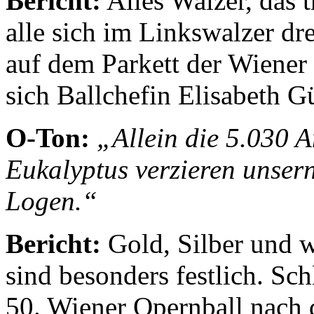
Bericht:
Alles Walzer, das t
alle sich im Linkswalzer dr
auf dem Parkett der Wiener
sich Ballchefin Elisabeth G
O-Ton:
„Allein die 5.030 
Eukalyptus verzieren unser
Logen.“
Bericht:
Gold, Silber und w
sind besonders festlich. Sch
50. Wiener Opernball nach