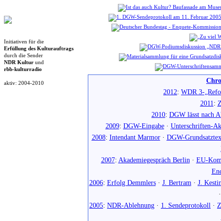
Initiativen für die
Erfüllung des Kulturauftrags
durch die Sender
NDR Kultur
und
rbb-kulturradio
Chro
aktiv: 2004-2010
2012
:
WDR 3-„Refo
2011
:
Z
2010
:
DGW lässt nach Ab
2009
:
DGW-Eingabe
·
Unterschriften-Ak
2008
:
Intendant Marmor
·
DGW-Grundsatztex
2007
:
Akademiegespräch Berlin
·
EU-Komm
En
2006
:
Erfolg Demmlers
·
J. Bertram
·
J. Kesti
2005
:
NDR-Ablehnung
·
1. Sendeprotokoll
·
Z