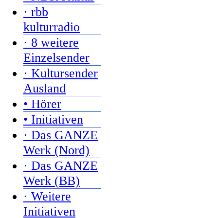
· rbb
kulturradio
· 8 weitere
Einzelsender
· Kultursender
Ausland
• Hörer
• Initiativen
· Das GANZE
Werk (Nord)
· Das GANZE
Werk (BB)
· Weitere
Initiativen