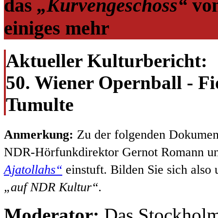
das
„Kurvengeschoss“
vom
einiges mehr
Aktueller Kulturbericht:
50. Wiener Opernball - Fi
Tumulte
Anmerkung:
Zu der folgenden Dokument
NDR-Hörfunkdirektor Gernot Romann un
Ajatollahs“
einstuft. Bilden Sie sich als
„auf NDR Kultur“
.
Moderator:
Das Stockholm