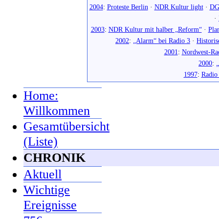
2004
:
Proteste Berlin
·
NDR Kultur light
·
DG
·
2003
:
NDR Kultur mit halber „Reform“
·
Pla
2002
:
„Alarm“ bei Radio 3
·
Histori
2001
:
Nordwest-Ra
2000
:
„
1997
:
Radio
Home:
Willkommen
Gesamtübersicht
(Liste)
CHRONIK
Aktuell
Wichtige
Ereignisse