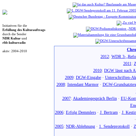
Initiativen für die
Erfüllung des Kulturauftrags
durch die Sender
NDR Kultur
und
rbb-kulturradio
Chro
aktiv: 2004-2010
2012
:
WDR 3-„Refo
2011
:
Z
2010
:
DGW lässt nach Ab
2009
:
DGW-Eingabe
·
Unterschriften-Ak
2008
:
Intendant Marmor
·
DGW-Grundsatztex
2007
:
Akademiegespräch Berlin
·
EU-Komm
En
2006
:
Erfolg Demmlers
·
J. Bertram
·
J. Kesti
2005
:
NDR-Ablehnung
·
1. Sendeprotokoll
·
Z