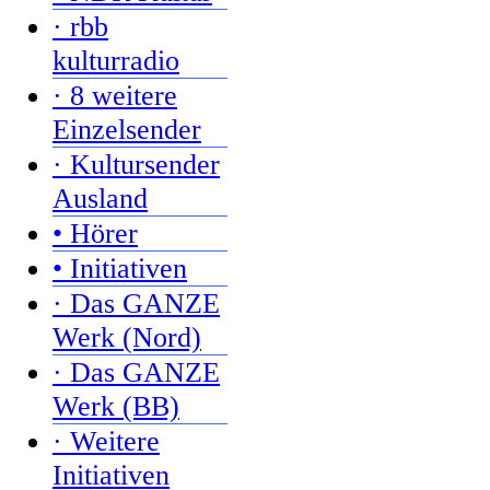
· rbb
kulturradio
· 8 weitere
Einzelsender
· Kultursender
Ausland
• Hörer
• Initiativen
· Das GANZE
Werk (Nord)
· Das GANZE
Werk (BB)
· Weitere
Initiativen