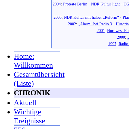
2004
:
Proteste Berlin
·
NDR Kultur light
·
DG
·
2003
:
NDR Kultur mit halber „Reform“
·
Pla
2002
:
„Alarm“ bei Radio 3
·
Histori
2001
:
Nordwest-Ra
2000
:
„
1997
:
Radio
Home:
Willkommen
Gesamtübersicht
(Liste)
CHRONIK
Aktuell
Wichtige
Ereignisse