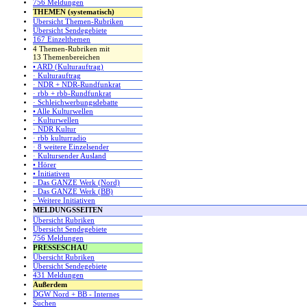
756 Meldungen
THEMEN (systematisch)
Übersicht Themen-Rubriken
Übersicht Sendegebiete
167 Einzelthemen
4 Themen-Rubriken mit
13 Themenbereichen
• ARD (Kulturauftrag)
· Kulturauftrag
· NDR + NDR-Rundfunkrat
· rbb + rbb-Rundfunkrat
· Schleichwerbungsdebatte
• Alle Kulturwellen
· Kulturwellen
· NDR Kultur
· rbb kulturradio
· 8 weitere Einzelsender
· Kultursender Ausland
• Hörer
• Initiativen
· Das GANZE Werk (Nord)
· Das GANZE Werk (BB)
· Weitere Initiativen
MELDUNGSSEITEN
Übersicht Rubriken
Übersicht Sendegebiete
756 Meldungen
PRESSESCHAU
Übersicht Rubriken
Übersicht Sendegebiete
431 Meldungen
Außerdem
DGW Nord + BB - Internes
Suchen