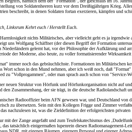
griffs, nämlich dem der "Formation", der gleichfalls im 16. Jahrhund
stellung von Soldatenheeren kurz vor dem Dreißigjährigen Krieg. Allen
ien beschreibt, in denen Soldaten fortan exerzieren, kämpfen und schie
ch, Linksrum Kehrt euch / Herstellt Euch.
 Harmlosigkeit nichts Militärisches, aber vielleicht geht es ja irgend
igt uns Wolfgang Schäffner (der diesen Begriff der Formation untersucht
 den Niederländern gelernt hat, vor der Philosophie der Aufklärung und 
eriode der Moderne, also heute, zu voller formatisierender Wirksamkei
at" immer noch das gebräuchlichste. Formationen im Militärischen ke
das Wort schon in den Mund nehmen, aber ich weiß noch, daß "Format" 
chied zu "Vollprogammen", oder man sprach auch schon von "Service-
 einer neuen Struktur von Hörfunk und Hörfunkorganisation nicht auf u
 den Zusammenhang, der sie trägt, in die deutsche Radiolandschaft und 
nischer Radiooffizier beim AFN gewesen war, und Deutschland von dah
risch zu übersetzen. Sein mit den Kollegen Frigge und Zimmer verfaß
as nachzulesen ist, was die Zieldefinition der erfolgreichsten private
ur mit der Zange angefaßt und zum Teufelskatechismus des ‚Dudelfunks' e
, das tatsächlich einigermaßen lupenrein diesen Radiomanagement-Leit
s NDR, mit eigenen Räumen, eigenem Personal und eigener Adresse an