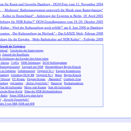
hronik der Ereignisse
eform“
·
Geschichte des Staatsvertrags
1
:
Zukunft des Rundfunks
h Ablehnung der Eingabe ihre Arbeit ruhen
n-Aktion
·
2.445x
·
NDR-Ablehnung
·
DGW-Stellungnahme
Sonntagskonzerte
·
Gespräch mit NDR
·
Hörempfehlung Bayern Klassik
 zu Gebühren
·
Gebührenurteil
·
Vergleich Nr. 2
·
Enquete-Kommission
amburg
·
Gründung DGW BB
·
Vergleich Nr. 1
·
Mainz
·
Bayern Klassik
-Dossier
·
EU-Komm.
·
Enquete-Komm.
·
„Marienhof“
·
Goebbels-Zitat
ündung
·
epd medien
·
„Kultur-Ajatollahs“
·
Hannover
·
Postkartenaktion
Plan rbb kulturradio
·
Mirow statt Knauer
·
Start rbb kulturradio
orische Hörer-Kritik
·
Pläne des NDR-Hörfunkdirektors
-Radio
·
Neues NDR-Logo ohne Antje
0
:
„Vorsicht Quotenfalle“
dio 3 von ORB, NDR und SFB