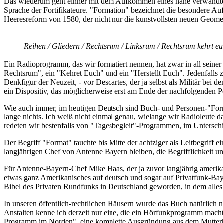
Das wiederum geht einher mit dem Aufkommen eines nahe verwandten Be
Sprache der Fortifikateure. "Formation" bezeichnet die besondere Auf
Heeresreform von 1580, der nicht nur die kunstvollsten neuen Geometr
Reihen / Gliedern / Rechtsrum / Linksrum / Rechtsrum kehrt eu
Ein Radioprogramm, das wir formatiert nennen, hat zwar in all seiner
Rechtsrum", ein "Kehret Euch" und ein "Herstellt Euch". Jedenfalls ze
Denkfigur der Neuzeit, - vor Descartes, der ja selbst als Militär bei
ein Dispositiv, das möglicherweise erst am Ende der nachfolgenden P
Wie auch immer, im heutigen Deutsch sind Buch- und Personen-"Form
lange nichts. Ich weiß nicht einmal genau, wielange wir Radioleute 
redeten wir bestenfalls von "Tagesbegleit"-Programmen, im Unters
Der Begriff "Format" tauchte bis Mitte der achtziger als Leitbegriff
langjährigen Chef von Antenne Bayern bleiben, die Begrifflichkeit und
Für Antenne-Bayern-Chef Mike Haas, der ja zuvor langjährig amerika
etwas ganz Amerikanisches auf deutsch und sogar auf Privatfunk-Bay
Bibel des Privaten Rundfunks in Deutschland geworden, in dem alles d
In unseren öffentlich-rechtlichen Häusern wurde das Buch natürlich n
Anstalten kenne ich derzeit nur eine, die ein Hörfunkprogramm macht
Programm im Norden", eine komplette Ausgründung aus dem Mutterhau