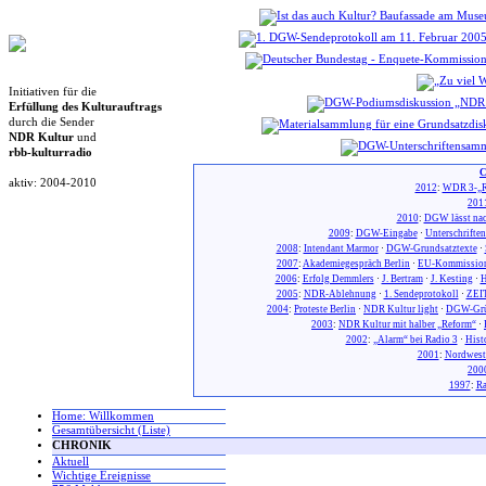
Initiativen für die
Erfüllung des Kulturauftrags
durch die Sender
NDR Kultur
und
rbb-kulturradio
C
aktiv: 2004-2010
2012
:
WDR 3-„R
201
2010
:
DGW lässt nac
2009
:
DGW-Eingabe
·
Unterschrifte
2008
:
Intendant Marmor
·
DGW-Grundsatztexte
·
2007
:
Akademiegespräch Berlin
·
EU-Kommission
2006
:
Erfolg Demmlers
·
J. Bertram
·
J. Kesting
·
H
2005
:
NDR-Ablehnung
·
1. Sendeprotokoll
·
ZEIT
2004
:
Proteste Berlin
·
NDR Kultur light
·
DGW-Gr
2003
:
NDR Kultur mit halber „Reform“
·
2002
:
„Alarm“ bei Radio 3
·
Hist
2001
:
Nordwest
200
1997
:
Ra
Home: Willkommen
Gesamtübersicht (Liste)
CHRONIK
Aktuell
Wichtige Ereignisse