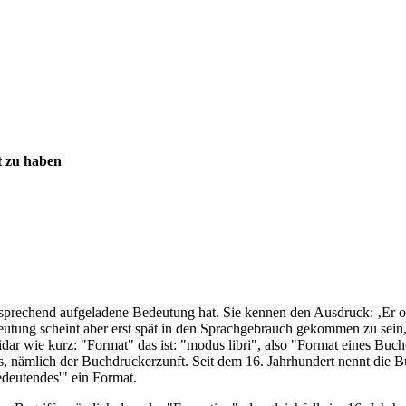
t zu haben
tsprechend aufgeladene Bedeutung hat. Sie kennen den Ausdruck: ‚Er ode
eutung scheint aber erst spät in den Sprachgebrauch gekommen zu sein,
ar wie kurz: "Format" das ist: "modus libri", also "Format eines Buc
 nämlich der Buchdruckerzunft. Seit dem 16. Jahrhundert nennt die B
deutendes'" ein Format.