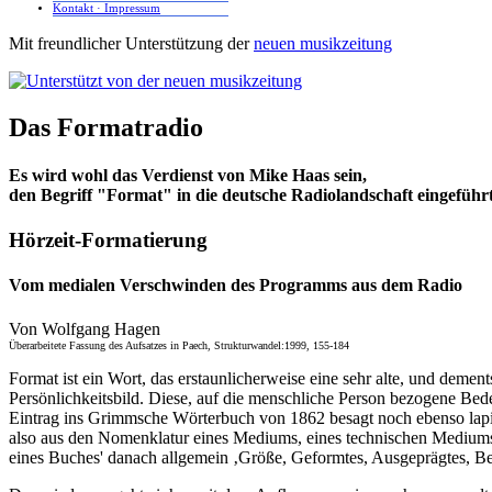
Kontakt · Impressum
Mit freundlicher Unterstützung der
neuen musikzeitung
Das Formatradio
Es wird wohl das Verdienst von Mike Haas sein,
den Begriff "Format" in die deutsche Radiolandschaft eingeführ
Hörzeit-Formatierung
Vom medialen Verschwinden des Programms aus dem Radio
Von Wolfgang Hagen
Überarbeitete Fassung des Aufsatzes in Paech, Strukturwandel:1999, 155-184
Format ist ein Wort, das erstaunlicherweise eine sehr alte, und demen
Persönlichkeitsbild. Diese, auf die menschliche Person bezogene Bed
Eintrag ins Grimmsche Wörterbuch von 1862 besagt noch ebenso lapid
also aus den Nomenklatur eines Mediums, eines technischen Mediums,
eines Buches' danach allgemein ‚Größe, Geformtes, Ausgeprägtes, Be