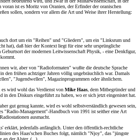
ert bedeutend wird, und zwar in der Militärwissenschaft, in der
 voran ist es Moritz von Oranien, der Erfinder der oranischen
ßen sollen, sondern vor allem die Art und Weise ihrer Herstellung:
wie auch dort um ein "Reihen" und "Gliedern", um ein "Linksrum und
 hat), daß hier der Kontext liegt für eine sehr ursprüngliche
am Geburtsort der modernen Leitwissenschaft Physik, - eine Denkfigur,
t kommt.
nnen wir, aber von "Radioformaten" wußte die deutsche Sprache
in den frühen achtziger Jahren völlig ungebräuchlich war. Damals
Wellen", "Jugendwellen", Magazinprogrammen oder ähnlichem.
nd es wird wohl das Verdienst von
Mike Haas
, dem Mitbegründer und
in den Diskurs eingeführt zu haben, wo er sich jetzt eingenistet hat.
er gut genug kannte, wird es wohl selbstverständlich gewesen sein,
tes "Radio-Management"-Handbuch von 1991 ist seither eine Art
n Radiostationen ausmacht.
rklärt, jedenfalls anfänglich. Unter den öffentlich-rechtliche
linien des Haas'schen Buches folgt, nämlich "Njoy", das "jüngste
 der Alster. (...)