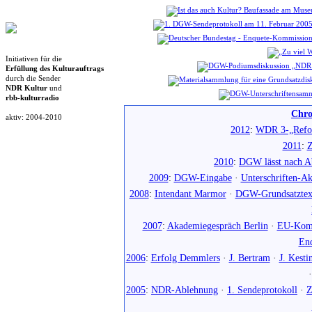
Initiativen für die
Erfüllung des Kulturauftrags
durch die Sender
NDR Kultur
und
rbb-kulturradio
Chro
aktiv: 2004-2010
2012
:
WDR 3-„Refo
2011
:
Z
2010
:
DGW lässt nach Ab
2009
:
DGW-Eingabe
·
Unterschriften-Ak
2008
:
Intendant Marmor
·
DGW-Grundsatztex
2007
:
Akademiegespräch Berlin
·
EU-Komm
En
2006
:
Erfolg Demmlers
·
J. Bertram
·
J. Kesti
2005
:
NDR-Ablehnung
·
1. Sendeprotokoll
·
Z