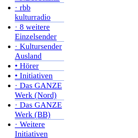
· rbb
kulturradio
· 8 weitere
Einzelsender
· Kultursender
Ausland
• Hörer
• Initiativen
· Das GANZE
Werk (Nord)
· Das GANZE
Werk (BB)
· Weitere
Initiativen