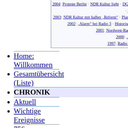
2004
:
Proteste Berlin
·
NDR Kultur light
·
DG
·
2003
:
NDR Kultur mit halber „Reform“
·
Pla
2002
:
„Alarm“ bei Radio 3
·
Histori
2001
:
Nordwest-Ra
2000
:
„
1997
:
Radio
Home:
Willkommen
Gesamtübersicht
(Liste)
CHRONIK
Aktuell
Wichtige
Ereignisse