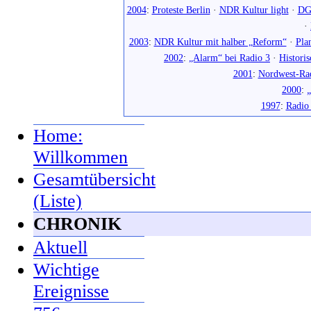
2004
:
Proteste Berlin
·
NDR Kultur light
·
DG
·
2003
:
NDR Kultur mit halber „Reform“
·
Pla
2002
:
„Alarm“ bei Radio 3
·
Histori
2001
:
Nordwest-Ra
2000
:
„
1997
:
Radio
Home:
Willkommen
Gesamtübersicht
(Liste)
CHRONIK
Aktuell
Wichtige
Ereignisse