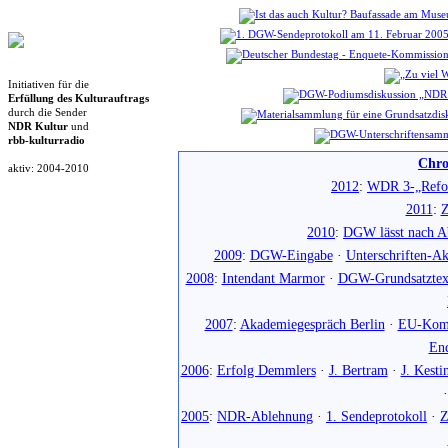
Initiativen für die
Erfüllung des Kulturauftrags
durch die Sender
NDR Kultur
und
rbb-kulturradio
Chro
aktiv: 2004-2010
2012
:
WDR 3-„Refo
2011
:
Z
2010
:
DGW lässt nach Ab
2009
:
DGW-Eingabe
·
Unterschriften-Ak
2008
:
Intendant Marmor
·
DGW-Grundsatztex
2007
:
Akademiegespräch Berlin
·
EU-Komm
En
2006
:
Erfolg Demmlers
·
J. Bertram
·
J. Kesti
2005
:
NDR-Ablehnung
·
1. Sendeprotokoll
·
Z