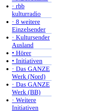
· rbb
kulturradio
· 8 weitere
Einzelsender
· Kultursender
Ausland
• Hörer
• Initiativen
· Das GANZE
Werk (Nord)
· Das GANZE
Werk (BB)
· Weitere
Initiativen