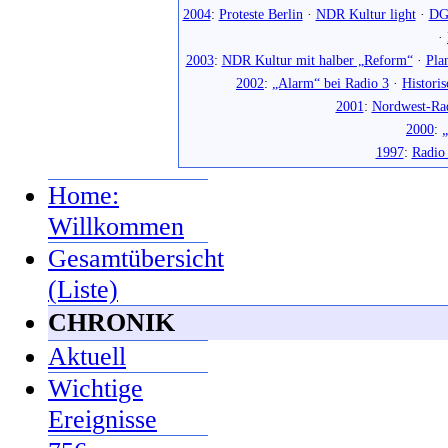
2004
:
Proteste Berlin
·
NDR Kultur light
·
DG
·
2003
:
NDR Kultur mit halber „Reform“
·
Pla
2002
:
„Alarm“ bei Radio 3
·
Histori
2001
:
Nordwest-Ra
2000
:
„
1997
:
Radio
Home:
Willkommen
Gesamtübersicht
(Liste)
CHRONIK
Aktuell
Wichtige
Ereignisse