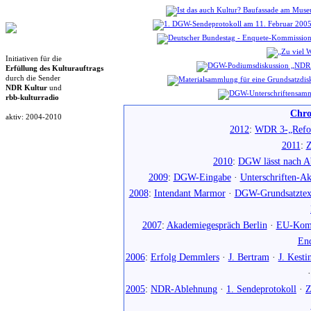
Initiativen für die
Erfüllung des Kulturauftrags
durch die Sender
NDR Kultur
und
rbb-kulturradio
Chro
aktiv: 2004-2010
2012
:
WDR 3-„Refo
2011
:
Z
2010
:
DGW lässt nach Ab
2009
:
DGW-Eingabe
·
Unterschriften-Ak
2008
:
Intendant Marmor
·
DGW-Grundsatztex
2007
:
Akademiegespräch Berlin
·
EU-Komm
En
2006
:
Erfolg Demmlers
·
J. Bertram
·
J. Kesti
2005
:
NDR-Ablehnung
·
1. Sendeprotokoll
·
Z