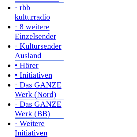
· rbb
kulturradio
· 8 weitere
Einzelsender
· Kultursender
Ausland
• Hörer
• Initiativen
· Das GANZE
Werk (Nord)
· Das GANZE
Werk (BB)
· Weitere
Initiativen