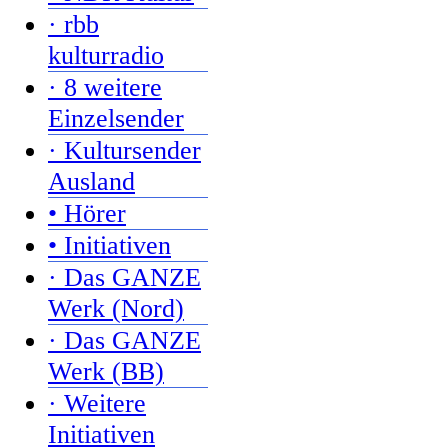
· rbb
kulturradio
· 8 weitere
Einzelsender
· Kultursender
Ausland
• Hörer
• Initiativen
· Das GANZE
Werk (Nord)
· Das GANZE
Werk (BB)
· Weitere
Initiativen