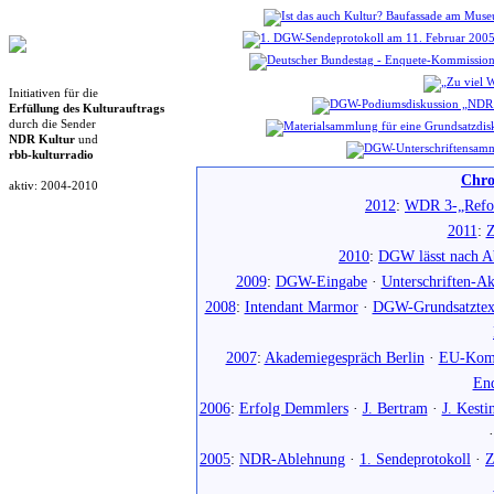
Initiativen für die
Erfüllung des Kulturauftrags
durch die Sender
NDR Kultur
und
rbb-kulturradio
Chro
aktiv: 2004-2010
2012
:
WDR 3-„Refo
2011
:
Z
2010
:
DGW lässt nach Ab
2009
:
DGW-Eingabe
·
Unterschriften-Ak
2008
:
Intendant Marmor
·
DGW-Grundsatztex
2007
:
Akademiegespräch Berlin
·
EU-Komm
En
2006
:
Erfolg Demmlers
·
J. Bertram
·
J. Kesti
2005
:
NDR-Ablehnung
·
1. Sendeprotokoll
·
Z