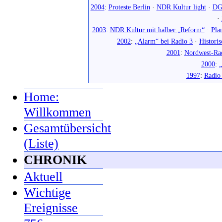
2004
:
Proteste Berlin
·
NDR Kultur light
·
DG
·
2003
:
NDR Kultur mit halber „Reform“
·
Pla
2002
:
„Alarm“ bei Radio 3
·
Histori
2001
:
Nordwest-Ra
2000
:
„
1997
:
Radio
Home:
Willkommen
Gesamtübersicht
(Liste)
CHRONIK
Aktuell
Wichtige
Ereignisse