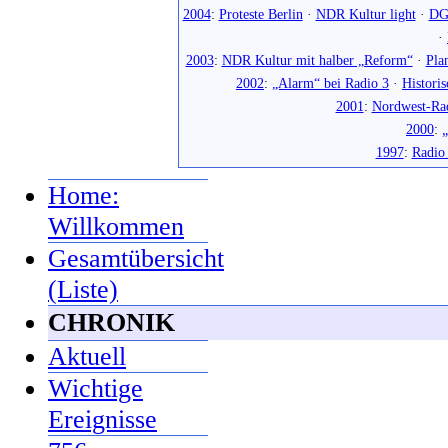
2004
:
Proteste Berlin
·
NDR Kultur light
·
DG
·
2003
:
NDR Kultur mit halber „Reform“
·
Pla
2002
:
„Alarm“ bei Radio 3
·
Histori
2001
:
Nordwest-Ra
2000
:
„
1997
:
Radio
Home:
Willkommen
Gesamtübersicht
(Liste)
CHRONIK
Aktuell
Wichtige
Ereignisse