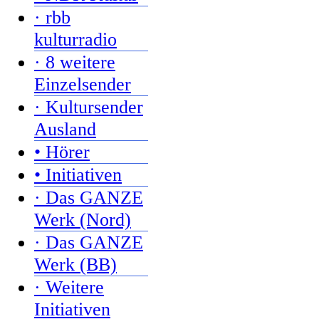
· rbb
kulturradio
· 8 weitere
Einzelsender
· Kultursender
Ausland
• Hörer
• Initiativen
· Das GANZE
Werk (Nord)
· Das GANZE
Werk (BB)
· Weitere
Initiativen