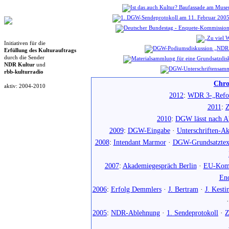
Initiativen für die
Erfüllung des Kulturauftrags
durch die Sender
NDR Kultur
und
rbb-kulturradio
Chro
aktiv: 2004-2010
2012
:
WDR 3-„Refo
2011
:
Z
2010
:
DGW lässt nach Ab
2009
:
DGW-Eingabe
·
Unterschriften-Ak
2008
:
Intendant Marmor
·
DGW-Grundsatztex
2007
:
Akademiegespräch Berlin
·
EU-Komm
En
2006
:
Erfolg Demmlers
·
J. Bertram
·
J. Kesti
2005
:
NDR-Ablehnung
·
1. Sendeprotokoll
·
Z