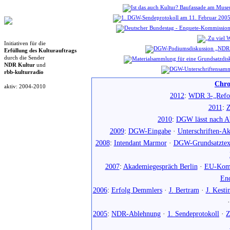
Initiativen für die
Erfüllung des Kulturauftrags
durch die Sender
NDR Kultur
und
rbb-kulturradio
Chro
aktiv: 2004-2010
2012
:
WDR 3-„Refo
2011
:
Z
2010
:
DGW lässt nach Ab
2009
:
DGW-Eingabe
·
Unterschriften-Ak
2008
:
Intendant Marmor
·
DGW-Grundsatztex
2007
:
Akademiegespräch Berlin
·
EU-Komm
En
2006
:
Erfolg Demmlers
·
J. Bertram
·
J. Kesti
2005
:
NDR-Ablehnung
·
1. Sendeprotokoll
·
Z