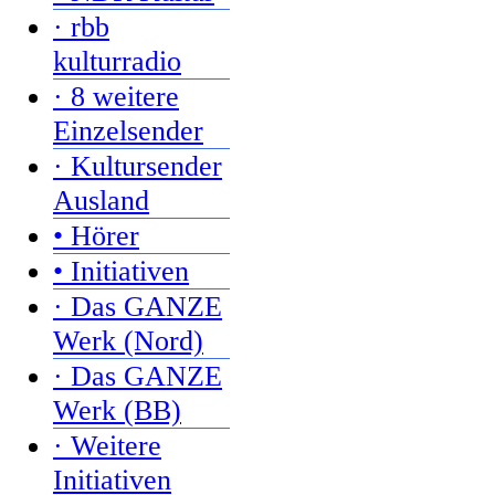
· rbb
kulturradio
· 8 weitere
Einzelsender
· Kultursender
Ausland
• Hörer
• Initiativen
· Das GANZE
Werk (Nord)
· Das GANZE
Werk (BB)
· Weitere
Initiativen