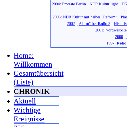
2004
:
Proteste Berlin
·
NDR Kultur light
·
DG
·
2003
:
NDR Kultur mit halber „Reform“
·
Pla
2002
:
„Alarm“ bei Radio 3
·
Histori
2001
:
Nordwest-Ra
2000
:
„
1997
:
Radio
Home:
Willkommen
Gesamtübersicht
(Liste)
CHRONIK
Aktuell
Wichtige
Ereignisse