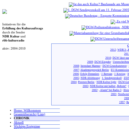
Initiativen für die
Erfüllung des Kulturauftrags
durch die Sender
NDR Kultur
und
rbb-kulturradio
C
aktiv: 2004-2010
2012
:
WDR 3-„R
201
2010
:
DGW lässt nac
2009
:
DGW-Eingabe
·
Unterschrifte
2008
:
Intendant Marmor
·
DGW-Grundsatztexte
·
2007
:
Akademiegespräch Berlin
·
EU-Kommission
2006
:
Erfolg Demmlers
·
J. Bertram
·
J. Kesting
·
H
2005
:
NDR-Ablehnung
·
1. Sendeprotokoll
·
ZEIT
2004
:
Proteste Berlin
·
NDR Kultur light
·
DGW-Gr
2003
:
NDR Kultur mit halber „Reform“
·
2002
:
„Alarm“ bei Radio 3
·
Hist
2001
:
Nordwest
200
1997
:
Ra
Home: Willkommen
Gesamtübersicht (Liste)
CHRONIK
Aktuell
Wichtige Ereignisse