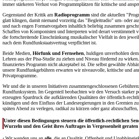
immer stärkeren Verlust von Programmplätzen für kritische und ansp
Gegenstand der Kritik am
Radioprogramm
sind die aktuellen "Prog
glatt klingen, damit niemand vorzeitig das "Begleitradio" um- oder 
und nach engen Formatvorgaben inhaltlich beliebig zusammen geschni
Schaffen von Komponisten und Interpreten wird derart verstümmelt vorg
die fortschreitende Einschränkung musikalischer Vielfalt in den jewe
nach dem Rundfunkstaatsvertrag verpflichtet ist.
Beide Medien,
Hörfunk und Fernsehen
, huldigen unverhohlen dem
Lehren aus der Pisa-Studie zu ziehen und Niveau fördernd zu wirken. 
finanziertes Programm nicht akzeptabel ist. Die selbst gewählte Abhä
unsere Rundfunkgebühren erwarten wir niveauvolle, kritische und anre
Privatprogramme.
Wir und die in unseren Initiativen zusammengeschlossenen Gebührenza
Rundfunksystem. Im Gegenteil beobachten wir den Versuch starker po
erzeugten Spardruck die aufklärenden Qualitäten der öffentlich-recht
kündigen und den Einfluss der Landesregierungen in den Gremien zu 
späten Abend zu verlegen, radikal zu kürzen oder ganz abzuschaffe
Unter diesen Bedingungen steuern die öffentlich-rechtlichen Sende
Wurzeln und den Geist ihres Auftrages in Vergessenheit geraten 
·
Wir wenden uns an
alle
, die an Qualität, Offenheit und Unabhängig