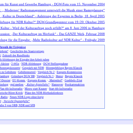
hronik der Ereignisse
eform“
·
Geschichte des Staatsvertrags
1
:
Zukunft des Rundfunks
h Ablehnung der Eingabe ihre Arbeit ruhen
n-Aktion
·
2.445x
·
NDR-Ablehnung
·
DGW-Stellungnahme
Sonntagskonzerte
·
Gespräch mit NDR
·
Hörempfehlung Bayern Klassik
 zu Gebühren
·
Gebührenurteil
·
Vergleich Nr. 2
·
Enquete-Kommission
amburg
·
Gründung DGW BB
·
Vergleich Nr. 1
·
Mainz
·
Bayern Klassik
-Dossier
·
EU-Komm.
·
Enquete-Komm.
·
„Marienhof“
·
Goebbels-Zitat
ündung
·
epd medien
·
„Kultur-Ajatollahs“
·
Hannover
·
Postkartenaktion
Plan rbb kulturradio
·
Mirow statt Knauer
·
Start rbb kulturradio
orische Hörer-Kritik
·
Pläne des NDR-Hörfunkdirektors
-Radio
·
Neues NDR-Logo ohne Antje
0
:
„Vorsicht Quotenfalle“
dio 3 von ORB, NDR und SFB