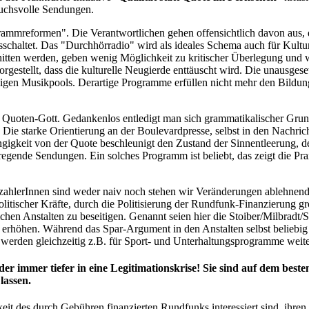
ruchsvolle Sendungen.
rammreformen". Die Verantwortlichen gehen offensichtlich davon aus, d
ausschaltet. Das "Durchhörradio" wird als ideales Schema auch für Kul
tten werden, geben wenig Möglichkeit zu kritischer Überlegung und w
estellt, dass die kulturelle Neugierde enttäuscht wird. Die unausgeset
iligen Musikpools. Derartige Programme erfüllen nicht mehr den Bildun
 Quoten-Gott. Gedankenlos entledigt man sich grammatikalischer Grund
Die starke Orientierung an der Boulevardpresse, selbst in den Nachric
ngigkeit von der Quote beschleunigt den Zustand der Sinnentleerung, de
gende Sendungen. Ein solches Programm ist beliebt, das zeigt die Prax
hlerInnen sind weder naiv noch stehen wir Veränderungen ablehnend ge
litischer Kräfte, durch die Politisierung der Rundfunk-Finanzierung 
lichen Anstalten zu beseitigen. Genannt seien hier die Stoiber/Milbradt
erhöhen. Während das Spar-Argument in den Anstalten selbst beliebig 
n, werden gleichzeitig z.B. für Sport- und Unterhaltungsprogramme we
r immer tiefer in eine Legitimationskrise! Sie sind auf dem besten
lassen.
keit des durch Gebühren finanzierten Rundfunks interessiert sind, ihre