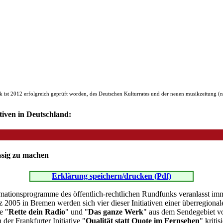
, des Deutschen Kulturrates und der neuen musikzeitung (
iven in Deutschland:
üssig zu machen
Erklärung speichern/drucken (Pdf)
ormationsprogramme des öffentlich-rechtlichen Rundfunks veranlasst im
005 in Bremen werden sich vier dieser Initiativen einer überregionalen
e "
Rette dein Radio
" und "
Das ganze Werk
" aus dem Sendegebiet v
er Frankfurter Initiative "
Qualität statt Quote im Fernsehen
" kriti