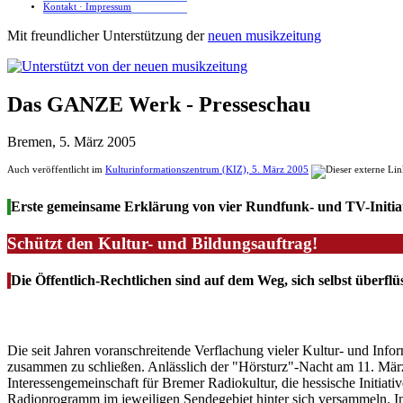
Kontakt · Impressum
Mit freundlicher Unterstützung der
neuen musikzeitung
Das GANZE Werk - Presseschau
Bremen, 5. März 2005
Auch veröffentlicht im
Kulturinformationszentrum (KIZ), 5. März 2005
Erste gemeinsame Erklärung von vier Rundfunk- und TV-Initiat
Schützt den Kultur- und Bildungsauftrag!
Die Öffentlich-Rechtlichen sind auf dem Weg, sich selbst überfl
Die seit Jahren voranschreitende Verflachung vieler Kultur- und Inf
zusammen zu schließen. Anlässlich der "Hörsturz"-Nacht am 11. März 2
Interessengemeinschaft für Bremer Radiokultur, die hessische Initiativ
Radioprogramm im jeweiligen Sendegebiet hinter sich versammeln. In d