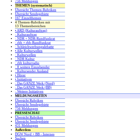
756 Meldungen
THEMEN (systematisch)
Übersicht Themen-Rubriken
Übersicht Sendegebiete
167 Einzelthemen
4 Themen-Rubriken mit
13 Themenbereichen
• ARD (Kulturauftrag)
· Kulturauftrag
· NDR + NDR-Rundfunkrat
· rbb + rbb-Rundfunkrat
· Schleichwerbungsdebatte
• Alle Kulturwellen
· Kulturwellen
· NDR Kultur
· rbb kulturradio
· 8 weitere Einzelsender
· Kultursender Ausland
• Hörer
• Initiativen
· Das GANZE Werk (Nord)
· Das GANZE Werk (BB)
· Weitere Initiativen
MELDUNGSSEITEN
Übersicht Rubriken
Übersicht Sendegebiete
756 Meldungen
PRESSESCHAU
Übersicht Rubriken
Übersicht Sendegebiete
431 Meldungen
Außerdem
DGW Nord + BB - Internes
Suchen