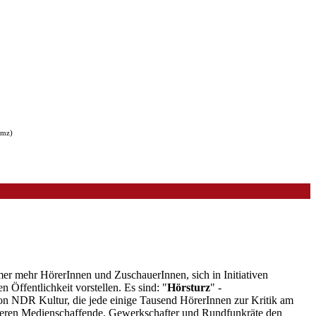
nmz)
mer mehr HörerInnen und ZuschauerInnen, sich in Initiativen
 Öffentlichkeit vorstellen. Es sind: "
Hörsturz
" -
on NDR Kultur, die jede einige Tausend HörerInnen zur Kritik am
sieren Medienschaffende, Gewerkschafter und Rundfunkräte den