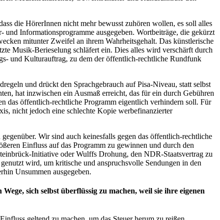
ass die HörerInnen nicht mehr bewusst zuhören wollen, es soll alles
tur- und Informationsprogramme ausgegeben. Wortbeiträge, die gekürzt
ecken mitunter Zweifel an ihrem Wahrheitsgehalt. Das künstlerische
zte Musik-Berieselung schläfert ein. Dies alles wird verschärft durch
gs- und Kulturauftrag, zu dem der öffentlich-rechtliche Rundfunk
regeln und drückt den Sprachgebrauch auf Pisa-Niveau, statt selbst
hten, hat inzwischen ein Ausmaß erreicht, das für ein durch Gebühren
n das öffentlich-rechtliche Programm eigentlich verhindern soll. Für
is, nicht jedoch eine schlechte Kopie werbefinanzierter
genüber. Wir sind auch keinesfalls gegen das öffentlich-rechtliche
größeren Einfluss auf das Programm zu gewinnen und durch den
/Steinbrück-Initiative oder Wulffs Drohung, den NDR-Staatsvertrag zu
genutzt wird, um kritische und anspruchsvolle Sendungen in den
iterhin Unsummen ausgegeben.
 Wege, sich selbst überflüssig zu machen, weil sie ihre eigenen
n Einfluss geltend zu machen, um das Steuer herum zu reißen.