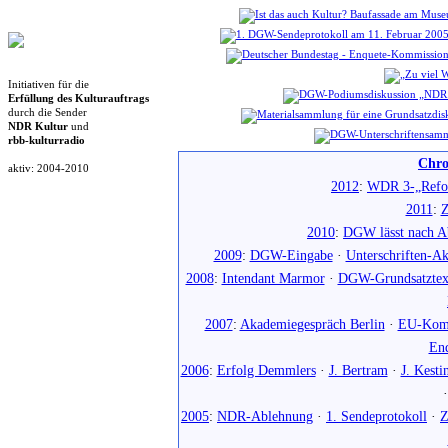
Initiativen für die
Erfüllung des Kulturauftrags
durch die Sender
NDR Kultur
und
rbb-kulturradio
Chro
aktiv: 2004-2010
2012
:
WDR 3-„Refo
2011
:
Z
2010
:
DGW lässt nach Ab
2009
:
DGW-Eingabe
·
Unterschriften-Ak
2008
:
Intendant Marmor
·
DGW-Grundsatztex
2007
:
Akademiegespräch Berlin
·
EU-Komm
En
2006
:
Erfolg Demmlers
·
J. Bertram
·
J. Kesti
2005
:
NDR-Ablehnung
·
1. Sendeprotokoll
·
Z