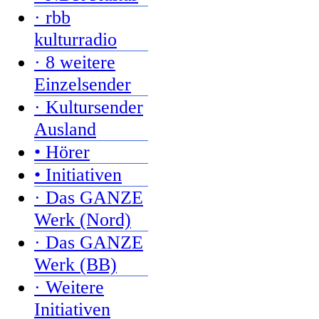
· rbb
kulturradio
· 8 weitere
Einzelsender
· Kultursender
Ausland
• Hörer
• Initiativen
· Das GANZE
Werk (Nord)
· Das GANZE
Werk (BB)
· Weitere
Initiativen