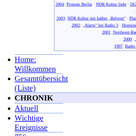
2004
:
Proteste Berlin
·
NDR Kultur light
·
DG
·
2003
:
NDR Kultur mit halber „Reform“
·
Pla
2002
:
„Alarm“ bei Radio 3
·
Histori
2001
:
Nordwest-Ra
2000
:
„
1997
:
Radio
Home:
Willkommen
Gesamtübersicht
(Liste)
CHRONIK
Aktuell
Wichtige
Ereignisse