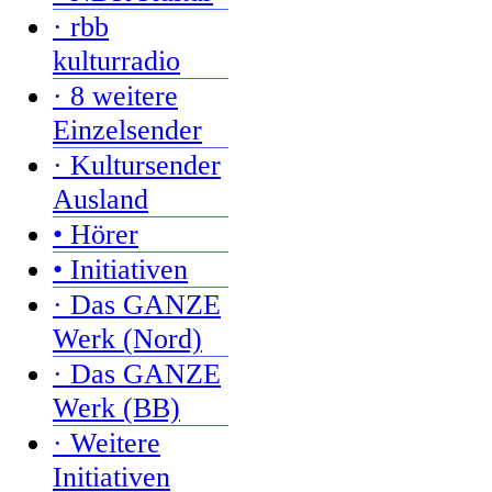
· rbb
kulturradio
· 8 weitere
Einzelsender
· Kultursender
Ausland
• Hörer
• Initiativen
· Das GANZE
Werk (Nord)
· Das GANZE
Werk (BB)
· Weitere
Initiativen