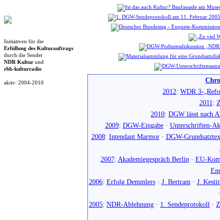
Initiativen für die
Erfüllung des Kulturauftrags
durch die Sender
NDR Kultur
und
rbb-kulturradio
Chro
aktiv: 2004-2010
2012
:
WDR 3-„Refo
2011
:
Z
2010
:
DGW lässt nach Ab
2009
:
DGW-Eingabe
·
Unterschriften-Ak
2008
:
Intendant Marmor
·
DGW-Grundsatztex
2007
:
Akademiegespräch Berlin
·
EU-Komm
En
2006
:
Erfolg Demmlers
·
J. Bertram
·
J. Kesti
2005
:
NDR-Ablehnung
·
1. Sendeprotokoll
·
Z