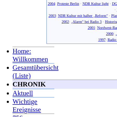
2004
:
Proteste Berlin
·
NDR Kultur light
·
DG
·
2003
:
NDR Kultur mit halber „Reform“
·
Pla
2002
:
„Alarm“ bei Radio 3
·
Histori
2001
:
Nordwest-Ra
2000
:
„
1997
:
Radio
Home:
Willkommen
Gesamtübersicht
(Liste)
CHRONIK
Aktuell
Wichtige
Ereignisse