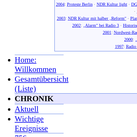
2004
:
Proteste Berlin
·
NDR Kultur light
·
DG
·
2003
:
NDR Kultur mit halber „Reform“
·
Pla
2002
:
„Alarm“ bei Radio 3
·
Histori
2001
:
Nordwest-Ra
2000
:
„
1997
:
Radio
Home:
Willkommen
Gesamtübersicht
(Liste)
CHRONIK
Aktuell
Wichtige
Ereignisse