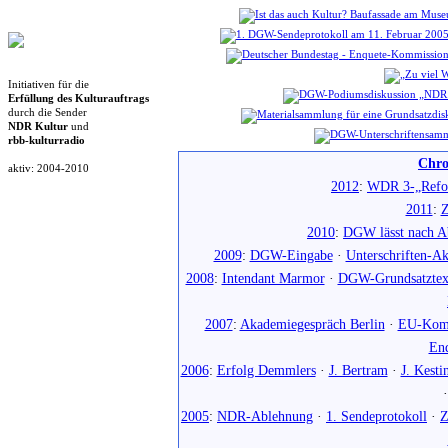
Initiativen für die
Erfüllung des Kulturauftrags
durch die Sender
NDR Kultur
und
rbb-kulturradio
Chro
aktiv: 2004-2010
2012
:
WDR 3-„Refo
2011
:
Z
2010
:
DGW lässt nach Ab
2009
:
DGW-Eingabe
·
Unterschriften-Ak
2008
:
Intendant Marmor
·
DGW-Grundsatztex
2007
:
Akademiegespräch Berlin
·
EU-Komm
En
2006
:
Erfolg Demmlers
·
J. Bertram
·
J. Kesti
2005
:
NDR-Ablehnung
·
1. Sendeprotokoll
·
Z