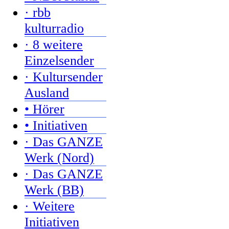
· rbb
kulturradio
· 8 weitere
Einzelsender
· Kultursender
Ausland
• Hörer
• Initiativen
· Das GANZE
Werk (Nord)
· Das GANZE
Werk (BB)
· Weitere
Initiativen