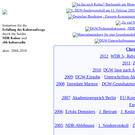
Initiativen für die
Erfüllung des Kulturauftrags
durch die Sender
NDR Kultur
und
rbb-kulturradio
Chro
aktiv: 2004-2010
2012
:
WDR 3-„Refo
2011
:
Z
2010
:
DGW lässt nach Ab
2009
:
DGW-Eingabe
·
Unterschriften-Ak
2008
:
Intendant Marmor
·
DGW-Grundsatztex
2007
:
Akademiegespräch Berlin
·
EU-Komm
En
2006
:
Erfolg Demmlers
·
J. Bertram
·
J. Kesti
2005
:
NDR-Ablehnung
·
1. Sendeprotokoll
·
Z