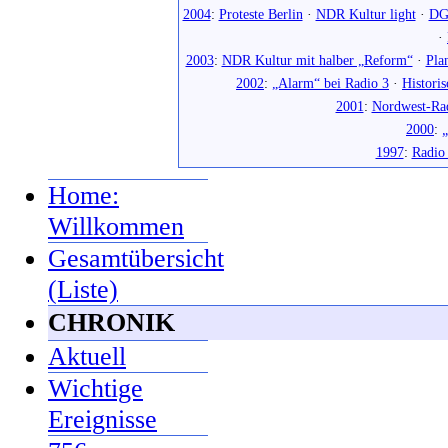
2004
:
Proteste Berlin
·
NDR Kultur light
·
DG
·
2003
:
NDR Kultur mit halber „Reform“
·
Pla
2002
:
„Alarm“ bei Radio 3
·
Histori
2001
:
Nordwest-Ra
2000
:
„
1997
:
Radio
Home:
Willkommen
Gesamtübersicht
(Liste)
CHRONIK
Aktuell
Wichtige
Ereignisse