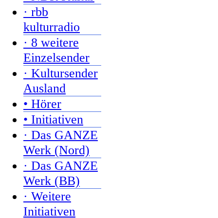
· rbb
kulturradio
· 8 weitere
Einzelsender
· Kultursender
Ausland
• Hörer
• Initiativen
· Das GANZE
Werk (Nord)
· Das GANZE
Werk (BB)
· Weitere
Initiativen