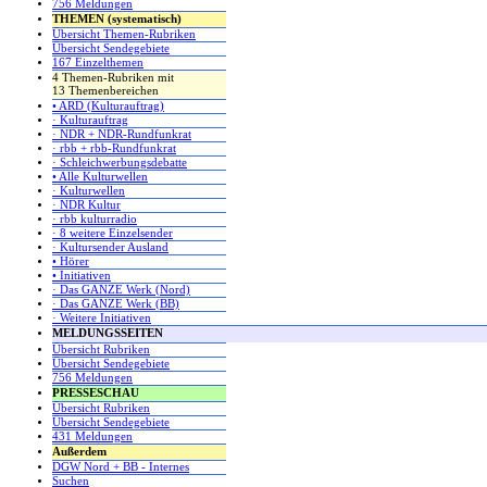
756 Meldungen
THEMEN (systematisch)
Übersicht Themen-Rubriken
Übersicht Sendegebiete
167 Einzelthemen
4 Themen-Rubriken mit
13 Themenbereichen
• ARD (Kulturauftrag)
· Kulturauftrag
· NDR + NDR-Rundfunkrat
· rbb + rbb-Rundfunkrat
· Schleichwerbungsdebatte
• Alle Kulturwellen
· Kulturwellen
· NDR Kultur
· rbb kulturradio
· 8 weitere Einzelsender
· Kultursender Ausland
• Hörer
• Initiativen
· Das GANZE Werk (Nord)
· Das GANZE Werk (BB)
· Weitere Initiativen
MELDUNGSSEITEN
Übersicht Rubriken
Übersicht Sendegebiete
756 Meldungen
PRESSESCHAU
Übersicht Rubriken
Übersicht Sendegebiete
431 Meldungen
Außerdem
DGW Nord + BB - Internes
Suchen