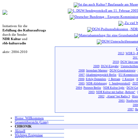
Initiativen für die
Erfüllung des Kulturauftrags
durch die Sender
NDR Kultur
und
rbb-kulturradio
C
aktiv: 2004-2010
2012
:
WDR 3-„R
201
2010
:
DGW lässt nac
2009
:
DGW-Eingabe
·
Unterschrifte
2008
:
Intendant Marmor
·
DGW-Grundsatztexte
·
2007
:
Akademiegespräch Berlin
·
EU-Kommission
2006
:
Erfolg Demmlers
·
J. Bertram
·
J. Kesting
·
H
2005
:
NDR-Ablehnung
·
1. Sendeprotokoll
·
ZEIT
2004
:
Proteste Berlin
·
NDR Kultur light
·
DGW-Gr
2003
:
NDR Kultur mit halber „Reform“
·
2002
:
„Alarm“ bei Radio 3
·
Hist
2001
:
Nordwest
200
1997
:
Ra
Home: Willkommen
Gesamtübersicht (Liste)
CHRONIK
Aktuell
Wichtige Ereignisse