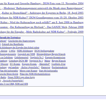
hronik der Ereignisse
eform“
·
Geschichte des Staatsvertrags
1
:
Zukunft des Rundfunks
h Ablehnung der Eingabe ihre Arbeit ruhen
n-Aktion
·
2.445x
·
NDR-Ablehnung
·
DGW-Stellungnahme
Sonntagskonzerte
·
Gespräch mit NDR
·
Hörempfehlung Bayern Klassik
 zu Gebühren
·
Gebührenurteil
·
Vergleich Nr. 2
·
Enquete-Kommission
amburg
·
Gründung DGW BB
·
Vergleich Nr. 1
·
Mainz
·
Bayern Klassik
-Dossier
·
EU-Komm.
·
Enquete-Komm.
·
„Marienhof“
·
Goebbels-Zitat
ündung
·
epd medien
·
„Kultur-Ajatollahs“
·
Hannover
·
Postkartenaktion
Plan rbb kulturradio
·
Mirow statt Knauer
·
Start rbb kulturradio
orische Hörer-Kritik
·
Pläne des NDR-Hörfunkdirektors
-Radio
·
Neues NDR-Logo ohne Antje
0
:
„Vorsicht Quotenfalle“
dio 3 von ORB, NDR und SFB