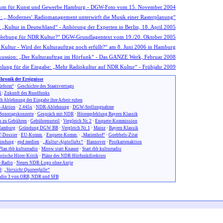
hronik der Ereignisse
eform“
·
Geschichte des Staatsvertrags
1
:
Zukunft des Rundfunks
h Ablehnung der Eingabe ihre Arbeit ruhen
n-Aktion
·
2.445x
·
NDR-Ablehnung
·
DGW-Stellungnahme
Sonntagskonzerte
·
Gespräch mit NDR
·
Hörempfehlung Bayern Klassik
 zu Gebühren
·
Gebührenurteil
·
Vergleich Nr. 2
·
Enquete-Kommission
amburg
·
Gründung DGW BB
·
Vergleich Nr. 1
·
Mainz
·
Bayern Klassik
-Dossier
·
EU-Komm.
·
Enquete-Komm.
·
„Marienhof“
·
Goebbels-Zitat
ündung
·
epd medien
·
„Kultur-Ajatollahs“
·
Hannover
·
Postkartenaktion
Plan rbb kulturradio
·
Mirow statt Knauer
·
Start rbb kulturradio
orische Hörer-Kritik
·
Pläne des NDR-Hörfunkdirektors
-Radio
·
Neues NDR-Logo ohne Antje
0
:
„Vorsicht Quotenfalle“
dio 3 von ORB, NDR und SFB