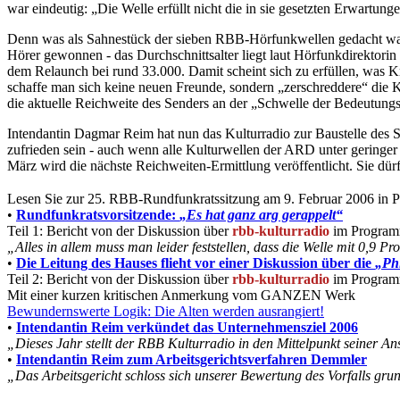
war eindeutig: „Die Welle erfüllt nicht die in sie gesetzten Erwartung
Denn was als Sahnestück der sieben RBB-Hörfunkwellen gedacht war, 
Hörer gewonnen - das Durchschnittsalter liegt laut Hörfunkdirektorin 
dem Relaunch bei rund 33.000. Damit scheint sich zu erfüllen, was
schaffe man sich keine neuen Freunde, sondern „zerschreddere“ die 
die aktuelle Reichweite des Senders an der „Schwelle der Bedeutungsl
Intendantin Dagmar Reim hat nun das Kulturradio zur Baustelle des S
zufrieden sein - auch wenn alle Kulturwellen der ARD unter geringer 
März wird die nächste Reichweiten-Ermittlung veröffentlicht. Sie d
Lesen Sie zur 25. RBB-Rundfunkratssitzung am 9. Februar 2006 in 
•
Rundfunkratsvorsitzende:
„Es hat ganz arg gerappelt“
Teil 1: Bericht von der Diskussion über
rbb-kulturradio
im Program
„Alles in allem muss man leider feststellen, dass die Welle mit 0,9 P
•
Die Leitung des Hauses flieht vor einer Diskussion über die
„Ph
Teil 2: Bericht von der Diskussion über
rbb-kulturradio
im Program
Mit einer kurzen kritischen Anmerkung vom GANZEN Werk
Bewundernswerte Logik: Die Alten werden ausrangiert!
•
Intendantin Reim verkündet das Unternehmensziel 2006
„Dieses Jahr stellt der RBB Kulturradio in den Mittelpunkt seiner A
•
Intendantin Reim zum Arbeitsgerichtsverfahren Demmler
„Das Arbeitsgericht schloss sich unserer Bewertung des Vorfalls grun