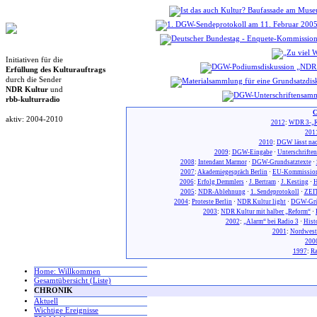
Initiativen für die
Erfüllung des Kulturauftrags
durch die Sender
NDR Kultur
und
rbb-kulturradio
C
aktiv: 2004-2010
2012
:
WDR 3-„R
201
2010
:
DGW lässt nac
2009
:
DGW-Eingabe
·
Unterschrifte
2008
:
Intendant Marmor
·
DGW-Grundsatztexte
·
2007
:
Akademiegespräch Berlin
·
EU-Kommission
2006
:
Erfolg Demmlers
·
J. Bertram
·
J. Kesting
·
H
2005
:
NDR-Ablehnung
·
1. Sendeprotokoll
·
ZEIT
2004
:
Proteste Berlin
·
NDR Kultur light
·
DGW-Gr
2003
:
NDR Kultur mit halber „Reform“
·
2002
:
„Alarm“ bei Radio 3
·
Hist
2001
:
Nordwest
200
1997
:
Ra
Home: Willkommen
Gesamtübersicht (Liste)
CHRONIK
Aktuell
Wichtige Ereignisse