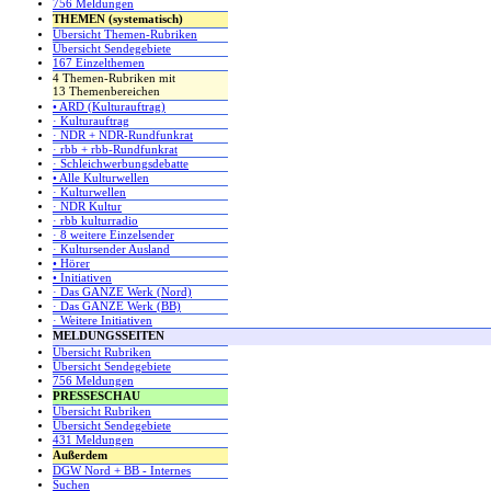
756 Meldungen
THEMEN (systematisch)
Übersicht Themen-Rubriken
Übersicht Sendegebiete
167 Einzelthemen
4 Themen-Rubriken mit
13 Themenbereichen
• ARD (Kulturauftrag)
· Kulturauftrag
· NDR + NDR-Rundfunkrat
· rbb + rbb-Rundfunkrat
· Schleichwerbungsdebatte
• Alle Kulturwellen
· Kulturwellen
· NDR Kultur
· rbb kulturradio
· 8 weitere Einzelsender
· Kultursender Ausland
• Hörer
• Initiativen
· Das GANZE Werk (Nord)
· Das GANZE Werk (BB)
· Weitere Initiativen
MELDUNGSSEITEN
Übersicht Rubriken
Übersicht Sendegebiete
756 Meldungen
PRESSESCHAU
Übersicht Rubriken
Übersicht Sendegebiete
431 Meldungen
Außerdem
DGW Nord + BB - Internes
Suchen