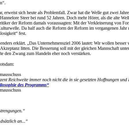
en“.
erweist sich heute als Problemfall. Zwar hat die Welle gut zwei Jah
Hannelore Steer bei rund 52 Jahren. Doch mehr Hörer, als die alte Well
 Kritiker der Reform damals voraussagten: Mit der Verkleinerung von
Kulturwelle. Da half auch die Reform der Reform im vergangenen Jahr 
osigkeit“ fest.
enders erklärt. „Das Unternehmensziel 2006 lautet: Wir wollen besser
Akzeptanz litten. Die Besserung soll mit der gleichen Mannschaft unte
ürfte den Zwang zum Handeln eher noch verstärken.
Potsdam:
mausschuss
rozent Reichweite immer noch nicht die in sie gesetzten Hoffnungen und
ilosophie des Programms“
mausschuss
nstrengungen.“
dsätzlich an...“